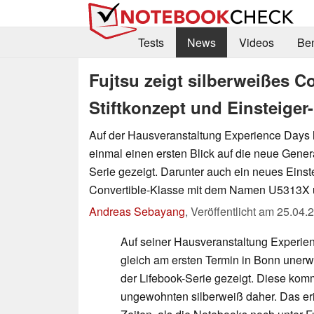
Tests
News
Videos
Be
Fujtsu zeigt silberweißes 
Stiftkonzept und Einsteige
Auf der Hausveranstaltung Experience Days h
einmal einen ersten Blick auf die neue Gener
Serie gezeigt. Darunter auch ein neues Einst
Convertible-Klasse mit dem Namen U5313X
Andreas Sebayang
,
Veröffentlicht am
25.04.
Auf seiner Hausveranstaltung Experien
gleich am ersten Termin in Bonn uner
der Lifebook-Serie gezeigt. Diese komm
ungewohnten silberweiß daher. Das eri