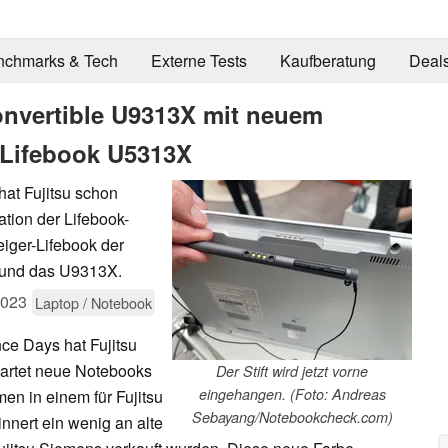
nchmarks & Tech
Externe Tests
Kaufberatung
Deal
Convertible U9313X mit neuem
r-Lifebook U5313X
at Fujitsu schon
ation der Lifebook-
eiger-Lifebook der
 und das U9313X.
2023
Laptop / Notebook
ce Days hat Fujitsu
wartet neue Notebooks
Der Stift wird jetzt vorne
eingehangen. (Foto: Andreas
en in einem für Fujitsu
Sebayang/Notebookcheck.com)
nnert ein wenig an alte