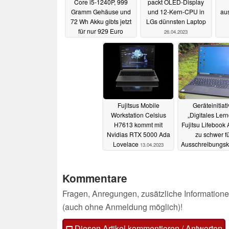
Core i5-1240P, 999
packt OLED-Display
Gramm Gehäuse und
und 12-Kern-CPU in
au
72 Wh Akku gibts jetzt
LGs dünnsten Laptop
für nur 929 Euro
26.04.2023
27.04.2023
Fujitsus Mobile
Geräteinitiat
Workstation Celsius
„Digitales Lern
H7613 kommt mit
Fujitsu Lifebook
Nvidias RTX 5000 Ada
zu schwer fü
Lovelace
Ausschreibungskr
13.04.2023
15.02.2022
Kommentare
Fragen, Anregungen, zusätzliche Informatione
(auch ohne Anmeldung möglich)!
Diesen Artikel kommentieren / Antworten