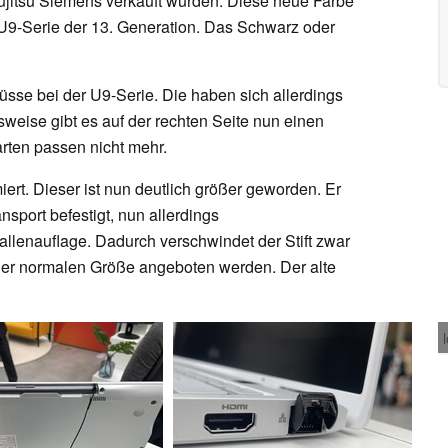
Fujitsu Siemens verkauft wurden. Diese neue Farbe
r U9-Serie der 13. Generation. Das Schwarz oder
üsse bei der U9-Serie. Die haben sich allerdings
weise gibt es auf der rechten Seite nun einen
ten passen nicht mehr.
miert. Dieser ist nun deutlich größer geworden. Er
sport befestigt, nun allerdings
lenauflage. Dadurch verschwindet der Stift zwar
einer normalen Größe angeboten werden. Der alte