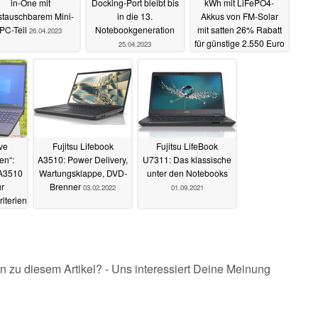
in-One mit
Docking-Port bleibt bis
kWh mit LiFePO4-
stauschbarem Mini-
in die 13.
Akkus von FM-Solar
PC-Teil
Notebookgeneration
mit satten 26% Rabatt
26.04.2023
für günstige 2.550 Euro
25.04.2023
erhältlich
21.04.2023
ive
Fujitsu Lifebook
Fujitsu LifeBook
en“:
A3510: Power Delivery,
U7311: Das klassische
 A3510
Wartungsklappe, DVD-
unter den Notebooks
r
Brenner
03.02.2022
01.09.2021
iterien?
n zu diesem Artikel? - Uns interessiert Deine Meinung