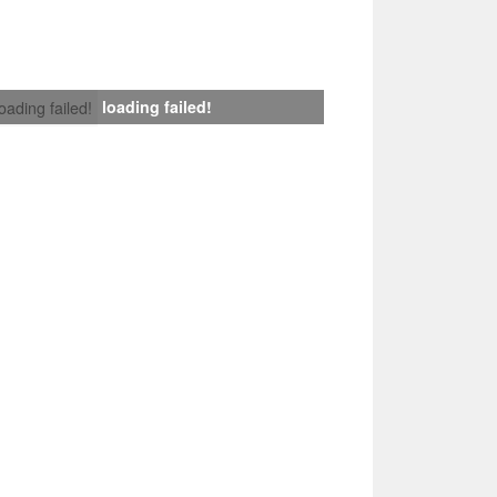
loading failed!
loading failed!