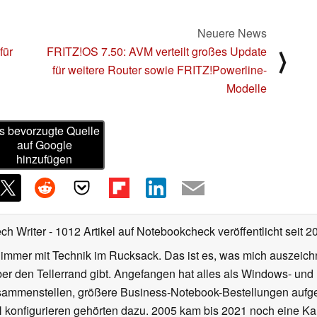
Neuere News
für
FRITZ!OS 7.50: AVM verteilt großes Update
⟩
für weitere Router sowie FRITZ!Powerline-
Modelle
s bevorzugte Quelle
auf Google
hinzufügen
ech Writer
- 1012 Artikel auf Notebookcheck veröffentlicht
seit 2
 immer mit Technik im Rucksack. Das ist es, was mich auszeich
ber den Tellerrand gibt. Angefangen hat alles als Windows- und
ammenstellen, größere Business-Notebook-Bestellungen aufgeb
nfigurieren gehörten dazu. 2005 kam bis 2021 noch eine Karr