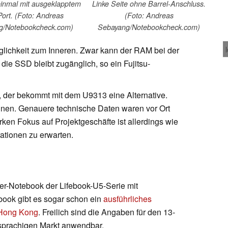
einmal mit ausgeklapptem
Linke Seite ohne Barrel-Anschluss.
ort. (Foto: Andreas
(Foto: Andreas
g/Notebookcheck.com)
Sebayang/Notebookcheck.com)
nglichkeit zum Inneren. Zwar kann der RAM bei der
die SSD bleibt zugänglich, so ein Fujitsu-
, der bekommt mit dem U9313 eine Alternative.
inen. Genauere technische Daten waren vor Ort
rken Fokus auf Projektgeschäfte ist allerdings wie
ationen zu erwarten.
ger-Notebook der Lifebook-U5-Serie mit
ook gibt es sogar schon ein
ausführliches
n Hong Kong
. Freilich sind die Angaben für den 13-
hsprachigen Markt anwendbar.