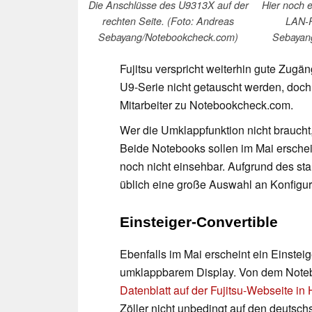
Die Anschlüsse des U9313X auf der
Hier noch 
rechten Seite. (Foto: Andreas
LAN-P
Sebayang/Notebookcheck.com)
Sebayan
Fujitsu verspricht weiterhin gute Zugä
U9-Serie nicht getauscht werden, doch 
Mitarbeiter zu Notebookcheck.com.
Wer die Umklappfunktion nicht braucht
Beide Notebooks sollen im Mai ersche
noch nicht einsehbar. Aufgrund des sta
üblich eine große Auswahl an Konfigur
Einsteiger-Convertible
Ebenfalls im Mai erscheint ein Einstei
umklappbarem Display. Von dem Noteb
Datenblatt auf der Fujitsu-Webseite i
Zöller nicht unbedingt auf den deutsc