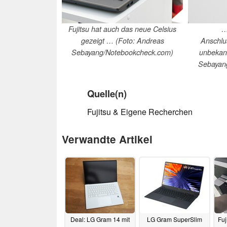
Fujitsu hat auch das neue Celsius
…
gezeigt … (Foto: Andreas
Anschlu
Sebayang/Notebookcheck.com)
unbekann
Sebayan
Quelle(n)
Fujitsu & Eigene Recherchen
Verwandte Artikel
Deal: LG Gram 14 mit
LG Gram SuperSlim
Fuj