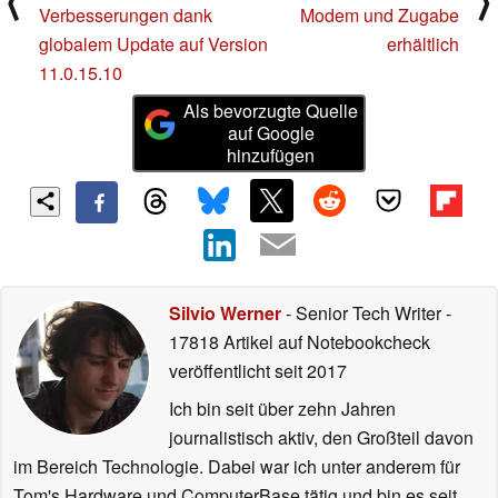
⟨
⟩
Verbesserungen dank
Modem und Zugabe
globalem Update auf Version
erhältlich
11.0.15.10
Als bevorzugte Quelle
auf Google
hinzufügen
Silvio Werner
- Senior Tech Writer
-
17818 Artikel auf Notebookcheck
veröffentlicht
seit 2017
Ich bin seit über zehn Jahren
journalistisch aktiv, den Großteil davon
im Bereich Technologie. Dabei war ich unter anderem für
Tom's Hardware und ComputerBase tätig und bin es seit