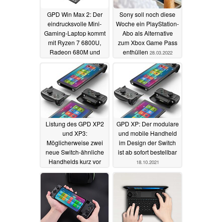
GPD Win Max 2: Der
Sony soll noch diese
eindrucksvolle Mini-
Woche ein PlayStation-
Gaming-Laptop kommt
Abo als Alternative
mit Ryzen 7 6800U,
zum Xbox Game Pass
Radeon 680M und
enthüllen
28.03.2022
2,5K-Display
29.03.2022
Listung des GPD XP2
GPD XP: Der modulare
und XP3:
und mobile Handheld
Möglicherweise zwei
im Design der Switch
neue Switch-ähnliche
ist ab sofort bestellbar
Handhelds kurz vor
18.10.2021
Launch
22.11.2021