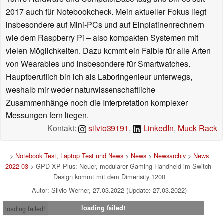
2017 auch für Notebookcheck. Mein aktueller Fokus liegt
insbesondere auf Mini-PCs und auf Einplatinenrechnern
wie dem Raspberry Pi – also kompakten Systemen mit
vielen Möglichkeiten. Dazu kommt ein Faible für alle Arten
von Wearables und insbesondere für Smartwatches.
Hauptberuflich bin ich als Laboringenieur unterwegs,
weshalb mir weder naturwissenschaftliche
Zusammenhänge noch die Interpretation komplexer
Messungen fern liegen.
Kontakt:
silvio39191
,
LinkedIn
,
Muck Rack
>
Notebook Test, Laptop Test und News
>
News
>
Newsarchiv
>
News
2022-03
> GPD XP Plus: Neuer, modularer Gaming-Handheld im Switch-
Design kommt mit dem Dimensity 1200
Autor: Silvio Werner, 27.03.2022 (Update: 27.03.2022)
loading failed!
loading failed!