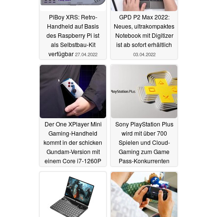
PiBoy XRS: Retro-
GPD P2 Max 2022:
Handheld auf Basis
Neues, ultrakompaktes
des Raspberry Pi ist
Notebook mit Digitizer
als Selbstbau-Kit
ist ab sofort erhältlich
verfügbar
27.04.2022
03.04.2022
Der One XPlayer Mini
Sony PlayStation Plus
Gaming-Handheld
wird mit über 700
kommt in der schicken
Spielen und Cloud-
Gundam-Version mit
Gaming zum Game
einem Core i7-1260P
Pass-Konkurrenten
30.03.2022
29.03.2022