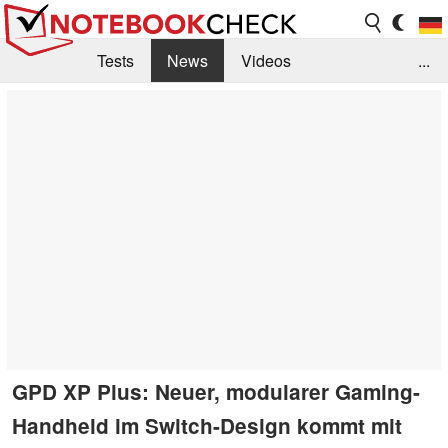
Tests
News
Videos
...
Benchmarks & Tech
Externe Tests
Kaufberatung
Deals
Suche
Jobs
Forum
GPD XP Plus: Neuer, modularer Gaming-
Handheld im Switch-Design kommt mit