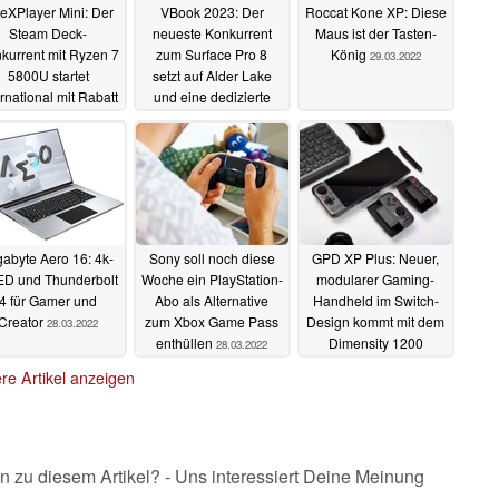
eXPlayer Mini: Der
VBook 2023: Der
Roccat Kone XP: Diese
Steam Deck-
neueste Konkurrent
Maus ist der Tasten-
kurrent mit Ryzen 7
zum Surface Pro 8
König
29.03.2022
5800U startet
setzt auf Alder Lake
ernational mit Rabatt
und eine dedizierte
GPU zum kleineren
07.04.2022
Preis
07.04.2022
gabyte Aero 16: 4k-
Sony soll noch diese
GPD XP Plus: Neuer,
D und Thunderbolt
Woche ein PlayStation-
modularer Gaming-
4 für Gamer und
Abo als Alternative
Handheld im Switch-
Creator
zum Xbox Game Pass
Design kommt mit dem
28.03.2022
enthüllen
Dimensity 1200
28.03.2022
27.03.2022
re Artikel anzeigen
n zu diesem Artikel? - Uns interessiert Deine Meinung