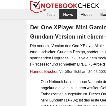
Tests
News
Videos
Be
Der One XPlayer Mini Gami
Gundam-Version mit einem 
Die neueste Version des One XPlayer Mini ko
einem schicken Gundam-Design, sondern auc
spannenden Upgrades, inklusive einem moder
P-Prozessor und schnellem LPDDR5-Arbeitss
Hannes Brecher
,
Veröffentlicht am
30.03.202
One-Netbook hat eine neue Variante d
angekündigt, die mit einem weißen G
Farbakzenten ausgeführt ist. Dieser O
Mini Gundam RX-78-2 ist das erste Gerä