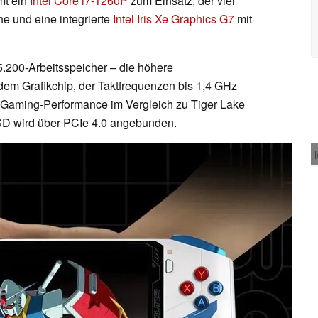
mt ein
Intel Core i7-1260P
zum Einsatz, der vier
e und eine integrierte
Intel Iris Xe Graphics G7
mit
200-Arbeitsspeicher – die höhere
dem Grafikchip, der Taktfrequenzen bis 1,4 GHz
re Gaming-Performance im Vergleich zu Tiger Lake
SD wird über PCIe 4.0 angebunden.