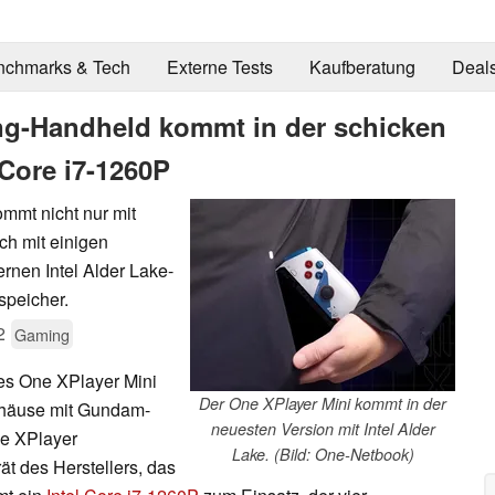
nchmarks & Tech
Externe Tests
Kaufberatung
Deal
ng-Handheld kommt in der schicken
Core i7-1260P
mmt nicht nur mit
h mit einigen
nen Intel Alder Lake-
peicher.
2
Gaming
es One XPlayer Mini
Der One XPlayer Mini kommt in der
ehäuse mit Gundam-
neuesten Version mit Intel Alder
ne XPlayer
Lake. (Bild: One-Netbook)
t des Herstellers, das