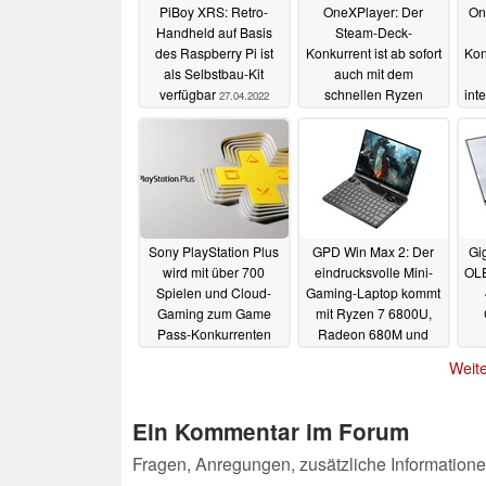
PiBoy XRS: Retro-
OneXPlayer: Der
On
Handheld auf Basis
Steam-Deck-
des Raspberry Pi ist
Konkurrent ist ab sofort
Kon
als Selbstbau-Kit
auch mit dem
verfügbar
schnellen Ryzen
int
27.04.2022
5800U erhältlich
26.04.2022
Sony PlayStation Plus
GPD Win Max 2: Der
Gi
wird mit über 700
eindrucksvolle Mini-
OLE
Spielen und Cloud-
Gaming-Laptop kommt
Gaming zum Game
mit Ryzen 7 6800U,
Pass-Konkurrenten
Radeon 680M und
2,5K-Display
29.03.2022
29.03.2022
Weite
Ein Kommentar im Forum
Fragen, Anregungen, zusätzliche Informatione