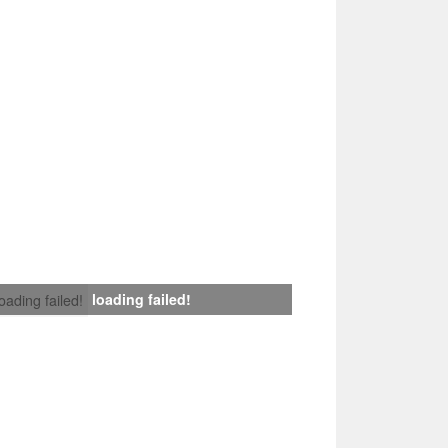
loading failed!
loading failed!