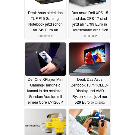
Deal: Asus bietet das
Das neue Dell XPS 15
TUF F15 Gaming-
und das XPS 17 sind
Notebook jetzt schon
jetzt ab 1.799 Euro in
ab 749 Euro an
Deutschland erhältlich
30.03.2022
30.03.2022
Der One XPlayer Mini
Deal: Das Asus
Gaming-Handheld
Zenbook 13 mit OLED-
kommt in der schicken
Display und AMD
Gundam-Version mit
Ryzen kostet jetzt nur
einem Core i7-1260P
529 Euro
29.03.2022
30.03.2022