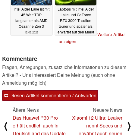
Intel Alder Lake ist mit
Laptops mit Intel Alder
45 Watt TDP
Lake und GeForce
langsamer als AMD
RTX 3000 Ti sollen
Cezanne Zen 3
teurer und später als
erwartet auf den Markt
12.03.2022
Weitere Artikel
kommen
21.02.2022
anzeigen
Kommentare
Fragen, Anregungen, zusätzliche Informationen zu diesem
Artikel? - Uns interessiert Deine Meinung (auch ohne
Anmeldung möglich)!
Diesen Artikel kommentieren / Antworten
Ältere News
Neuere News
Das Huawei P30 Pro
Xiaomi 12 Ultra: Leaker
⟨
⟩
erhält endlich auch in
nennt Specs und
Deutschland das Update
erwähnt auch neuen