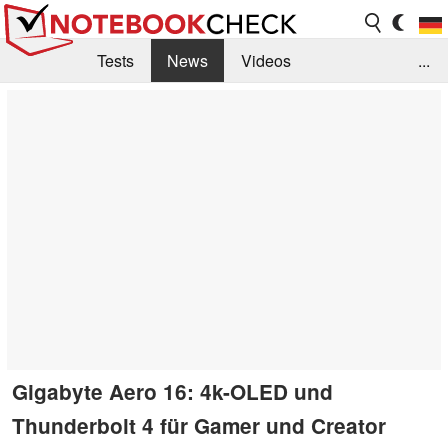
Tests
News
Videos
...
Benchmarks & Tech
Externe Tests
Kaufberatung
Deals
Suche
Jobs
Forum
Gigabyte Aero 16: 4k-OLED und
Thunderbolt 4 für Gamer und Creator