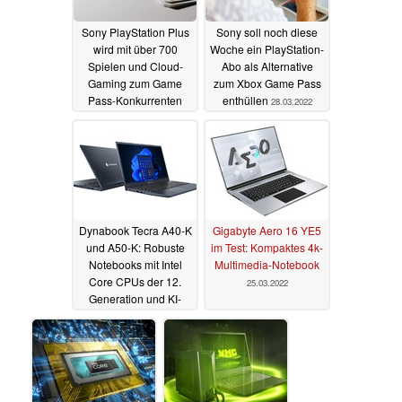
Sony PlayStation Plus
Sony soll noch diese
wird mit über 700
Woche ein PlayStation-
Spielen und Cloud-
Abo als Alternative
Gaming zum Game
zum Xbox Game Pass
Pass-Konkurrenten
enthüllen
28.03.2022
29.03.2022
Dynabook Tecra A40-K
Gigabyte Aero 16 YE5
und A50-K: Robuste
im Test: Kompaktes 4k-
Notebooks mit Intel
Multimedia-Notebook
Core CPUs der 12.
25.03.2022
Generation und KI-
Funktionen vorgestellt
27.03.2022