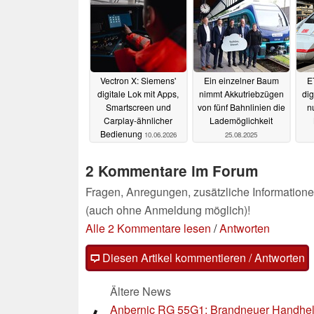
Vectron X: Siemens'
Ein einzelner Baum
E
digitale Lok mit Apps,
nimmt Akkutriebzügen
dig
Smartscreen und
von fünf Bahnlinien die
n
Carplay-ähnlicher
Lademöglichkeit
Bedienung
10.06.2026
25.08.2025
2 Kommentare im Forum
Fragen, Anregungen, zusätzliche Informatione
(auch ohne Anmeldung möglich)!
Alle 2 Kommentare lesen
/
Antworten
Diesen Artikel kommentieren / Antworten
Ältere News
Anbernic RG 55G1: Brandneuer Handhe