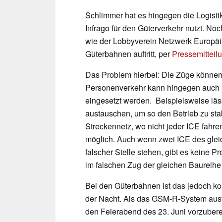
Schlimmer hat es hingegen die Logistikb
Infrago für den Güterverkehr nutzt. Noch
wie der Lobbyverein Netzwerk Europäi
Güterbahnen auftritt, per
Pressemitteil
Das Problem hierbei: Die Züge können 
Personenverkehr kann hingegen auch ma
eingesetzt werden. Beispielsweise läs
austauschen, um so den Betrieb zu sta
Streckennetz, wo nicht jeder ICE fahren
möglich. Auch wenn zwei ICE des gl
falscher Stelle stehen, gibt es keine P
im falschen Zug der gleichen Baureihe s
Bei den Güterbahnen ist das jedoch kom
der Nacht. Als das GSM-R-System ausfi
den Feierabend des 23. Juni vorzuberei