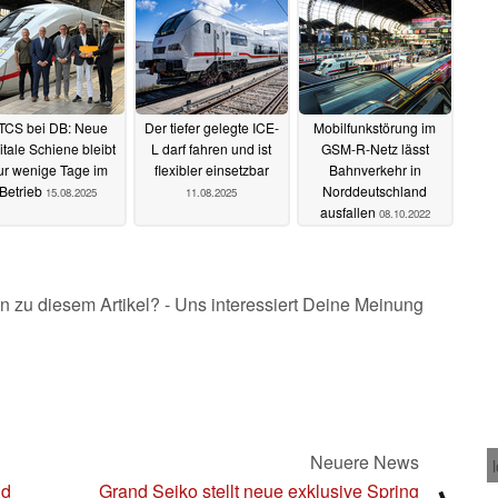
TCS bei DB: Neue
Der tiefer gelegte ICE-
Mobilfunkstörung im
itale Schiene bleibt
L darf fahren und ist
GSM-R-Netz lässt
ur wenige Tage im
flexibler einsetzbar
Bahnverkehr in
Betrieb
Norddeutschland
15.08.2025
11.08.2025
ausfallen
08.10.2022
n zu diesem Artikel? - Uns interessiert Deine Meinung
Neuere News
ld
Grand Seiko stellt neue exklusive Spring