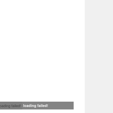
loading failed!
loading failed!