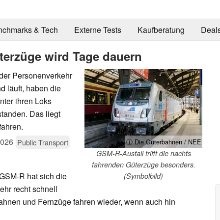
nchmarks & Tech
Externe Tests
Kaufberatung
Deal
terzüge wird Tage dauern
der Personenverkehr
 läuft, haben die
ter ihren Loks
standen. Das liegt
fahren.
2026
Public Transport
ⓘ Die Güterbahnen / NEE
GSM-R-Ausfall trifft die nachts
fahrenden Güterzüge besonders.
GSM-R hat sich die
(Symbolbild)
hr recht schnell
Bahnen und Fernzüge fahren wieder, wenn auch hin