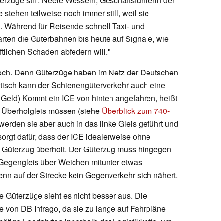
rzüge still. Neele Wesseln, Geschäftsführerin der
tehen teilweise noch immer still, weil sie
. Während für Reisende schnell Taxi- und
arten die Güterbahnen bis heute auf Signale, wie
tlichen Schaden abfedern will."
hoch. Denn Güterzüge haben im Netz der Deutschen
retisch kann der Schienengüterverkehr auch eine
 Geld) Kommt ein ICE von hinten angefahren, heißt
in Überholgleis müssen (siehe
Überblick zum 740-
werden sie aber auch in das linke Gleis geführt und
orgt dafür, dass der ICE idealerweise ohne
 Güterzug überholt. Der Güterzug muss hingegen
 Gegengleis über Weichen mitunter etwas
enn auf der Strecke kein Gegenverkehr sich nähert.
e Güterzüge sieht es nicht besser aus. Die
 von DB Infrago, da sie zu lange auf Fahrpläne