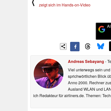
⟨
zeigt sich im Hands-on-Video
Al
Andreas Sebayang
- T
Viel unterwegs sein und
sprichwörtlichen Blick ü
Anno 2000. Rechner zus
Ausland WLAN und LAN ko
ich Redakteur für airliners.de. Themen: Tec