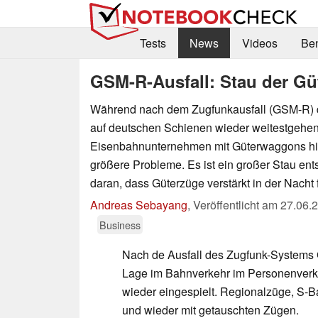
Tests
News
Videos
Be
GSM-R-Ausfall: Stau der Gü
Während nach dem Zugfunkausfall (GSM-R) 
auf deutschen Schienen wieder weitestgehend
Eisenbahnunternehmen mit Güterwaggons hin
größere Probleme. Es ist ein großer Stau ent
daran, dass Güterzüge verstärkt in der Nacht 
Andreas Sebayang
,
Veröffentlicht am
27.06.
Business
Nach de Ausfall des Zugfunk-Systems 
Lage im Bahnverkehr im Personenverke
wieder eingespielt. Regionalzüge, S-
und wieder mit getauschten Zügen.