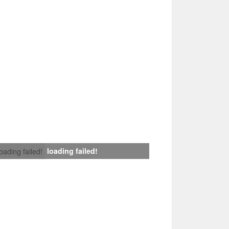
loading failed!
loading failed!