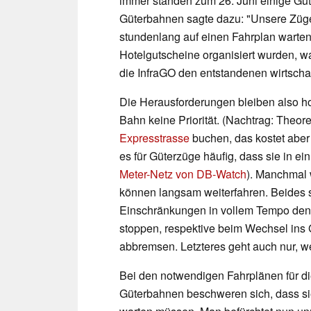
immer standen zum 26. Juni einige Güte
Güterbahnen sagte dazu: "Unsere Züge s
stundenlang auf einen Fahrplan warten
Hotelgutscheine organisiert wurden, w
die InfraGO den entstandenen wirtschaf
Die Herausforderungen bleiben also 
Bahn keine Priorität. (Nachtrag: Theo
Expresstrasse
buchen, das kostet aber
es für Güterzüge häufig, dass sie in e
Meter-Netz von DB-Watch
). Manchmal 
können langsam weiterfahren. Beides s
Einschränkungen in vollem Tempo den
stoppen, respektive beim Wechsel ins
abbremsen. Letzteres geht auch nur, w
Bei den notwendigen Fahrplänen für di
Güterbahnen beschweren sich, dass sie