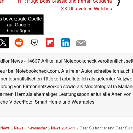
⟩
den
HP: Hugo Boss Classic und Ferrari Scuderia
XX Ultraveloce Watches
s bevorzugte Quelle
auf Google
hinzufügen
Editor News
- 14667 Artikel auf Notebookcheck veröffentlicht
sei
eur bei Notebookcheck.com. Als freier Autor schreibe ich auch 
ner journalistischen Tätigkeit arbeitete ich als gelernter Netzw
ierung von Firmennetzwerken sowie als Modefotograf in Mailan
 mein Herz als ehemaliger Leistungssportler für alle Arten von
reiche Video/Foto, Smart Home und Wearables.
d News
>
News
>
Newsarchiv
>
News 2016-11
> Gear S3 frontier und Gear S3 cl