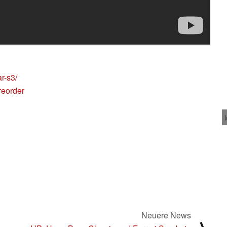
r-s3/
reorder
Neuere News