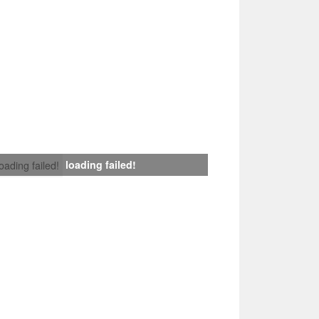
loading failed!
loading failed!