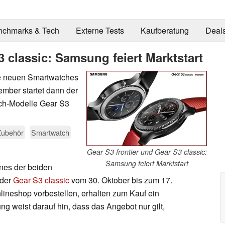
nchmarks & Tech
Externe Tests
Kaufberatung
Deal
3 classic: Samsung feiert Marktstart
die neuen Smartwatches
mber startet dann der
tch-Modelle Gear S3
Zubehör
Smartwatch
Gear S3 frontier und Gear S3 classic:
Samsung feiert Marktstart
ines der beiden
der
Gear S3 classic
vom 30. Oktober bis zum 17.
neshop vorbestellen, erhalten zum Kauf ein
 weist darauf hin, dass das Angebot nur gilt,