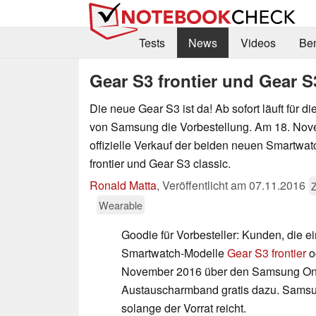
Tests
News
Videos
Be
Gear S3 frontier und Gear S
Die neue Gear S3 ist da! Ab sofort läuft für 
von Samsung die Vorbestellung. Am 18. Nove
offizielle Verkauf der beiden neuen Smartwa
frontier und Gear S3 classic.
Ronald Matta
,
Veröffentlicht am
07.11.2016
Wearable
Goodie für Vorbesteller: Kunden, die e
Smartwatch-Modelle
Gear S3 frontier
o
November 2016 über den Samsung Onli
Austauscharmband gratis dazu. Samsung
solange der Vorrat reicht.