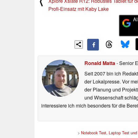
⟨
Xplore Xslate R12: Robustes Tablet für 
Profi-Einsatz mit Kaby Lake
Al
Ronald Matta
- Senior 
Seit 2007 bin ich Redakt
der Lokalpresse. Vor mei
der Planung und Projekt
und Wissenschaft schlägt
interessiere ich mich besonders für die Be
>
Notebook Test, Laptop Test un