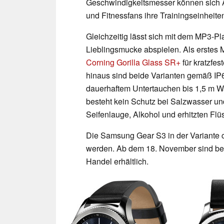
Geschwindigkeitsmesser können sich Ab
und Fitnessfans ihre Trainingseinheite
Gleichzeitig lässt sich mit dem MP3-Pl
Lieblingsmucke abspielen. Als erstes M
Corning Gorilla Glass SR+
für kratzfes
hinaus sind beide Varianten gemäß IP68 
dauerhaftem Untertauchen bis 1,5 m Wa
besteht kein Schutz bei Salzwasser un
Seifenlauge, Alkohol und erhitzten Flü
Die Samsung Gear S3 in der Variante cla
werden. Ab dem 18. November sind be
Handel erhältlich.