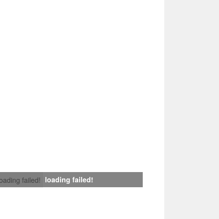
loading failed!
loading failed!