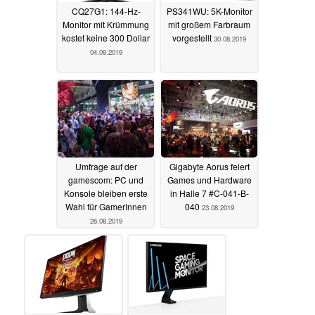
CQ27G1: 144-Hz-
PS341WU: 5K-Monitor
Monitor mit Krümmung
mit großem Farbraum
kostet keine 300 Dollar
vorgestellt
30.08.2019
04.09.2019
Umfrage auf der
Gigabyte Aorus feiert
gamescom: PC und
Games und Hardware
Konsole bleiben erste
in Halle 7 #C-041-B-
Wahl für GamerInnen
040
23.08.2019
26.08.2019