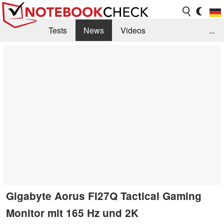
Tests
News
Videos
...
Benchmarks & Tech
Externe Tests
Kaufberatung
Deals
Suche
Jobs
Forum
Gigabyte Aorus FI27Q Tactical Gaming
Monitor mit 165 Hz und 2K