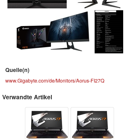
Quelle(n)
www.Gigabyte.com/de/Monitors/Aorus-FI27Q
Verwandte Artikel