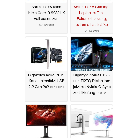
Aorus 17 YA kann
Aorus 17 YA Gaming-
Intels Core i9-9980HK
Laptop im Test:
voll ausnutzen
Extreme Leistung,
extreme Lautstärke
07.12.2019
04.12.2019
Gigabytes neue PCIe-
Gigabyte Aorus FI27Q
Karte unterstützt USB
und FI27Q-P Monitore
3.2 Gen 2x2
jetzt mit Nvidia G-Sync
29.11.2019
Zertifizierung
18.09.2019