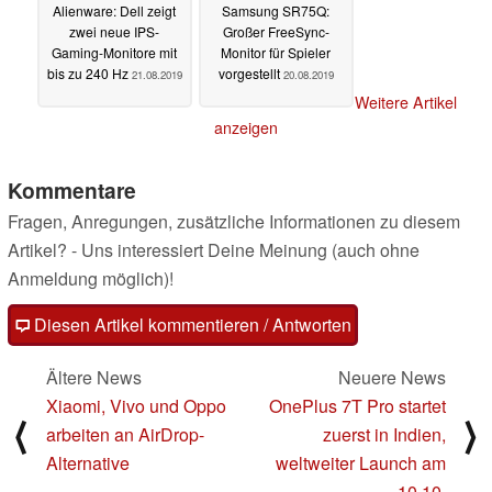
Alienware: Dell zeigt
Samsung SR75Q:
zwei neue IPS-
Großer FreeSync-
Gaming-Monitore mit
Monitor für Spieler
bis zu 240 Hz
vorgestellt
21.08.2019
20.08.2019
Weitere Artikel
anzeigen
Kommentare
Fragen, Anregungen, zusätzliche Informationen zu diesem
Artikel? - Uns interessiert Deine Meinung (auch ohne
Anmeldung möglich)!
Diesen Artikel kommentieren / Antworten
Ältere News
Neuere News
Xiaomi, Vivo und Oppo
OnePlus 7T Pro startet
⟨
⟩
arbeiten an AirDrop-
zuerst in Indien,
Alternative
weltweiter Launch am
10.10.