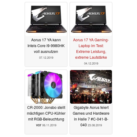
Aorus 17 YA kann
Aorus 17 YA Gaming-
Intels Core i9-9980HK
Laptop im Test:
voll ausnutzen
Extreme Leistung,
extreme Lautstärke
07.12.2019
04.12.2019
CR-2000: Jonsbo stellt
Gigabyte Aorus feiert
mächtigen CPU-Kühler
Games und Hardware
mit RGB-Beleuchtung
in Halle 7 #C-041-B-
vor
040
06.11.2019
23.08.2019