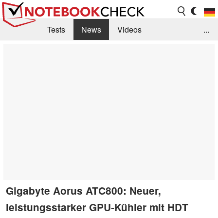
Tests
News
Videos
...
Benchmarks & Tech
Externe Tests
Kaufberatung
Deals
Suche
Jobs
Forum
Gigabyte Aorus ATC800: Neuer,
leistungsstarker GPU-Kühler mit HDT