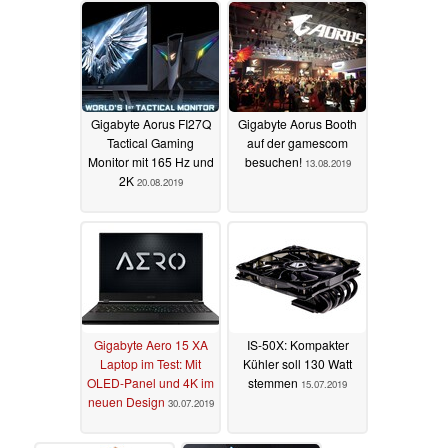
Gigabyte Aorus FI27Q
Gigabyte Aorus Booth
Tactical Gaming
auf der gamescom
Monitor mit 165 Hz und
besuchen!
13.08.2019
2K
20.08.2019
Gigabyte Aero 15 XA
IS-50X: Kompakter
Laptop im Test: Mit
Kühler soll 130 Watt
OLED-Panel und 4K im
stemmen
15.07.2019
neuen Design
30.07.2019