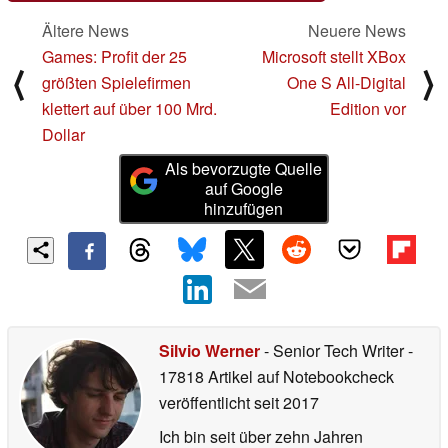
Ältere News
Neuere News
Games: Profit der 25
Microsoft stellt XBox
⟨
⟩
größten Spielefirmen
One S All-Digital
klettert auf über 100 Mrd.
Edition vor
Dollar
Als bevorzugte Quelle
auf Google
hinzufügen
Silvio Werner
- Senior Tech Writer
-
17818 Artikel auf Notebookcheck
veröffentlicht
seit 2017
Ich bin seit über zehn Jahren