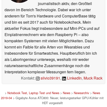
journalistisch aktiv, den Großteil
davon im Bereich Technologie. Dabei war ich unter
anderem für Tom's Hardware und ComputerBase tätig
und bin es seit 2017 auch für Notebookcheck. Mein
aktueller Fokus liegt insbesondere auf Mini-PCs und auf
Einplatinenrechnern wie dem Raspberry Pi – also
kompakten Systemen mit vielen Möglichkeiten. Dazu
kommt ein Faible für alle Arten von Wearables und
insbesondere für Smartwatches. Hauptberuflich bin ich
als Laboringenieur unterwegs, weshalb mir weder
naturwissenschaftliche Zusammenhänge noch die
Interpretation komplexer Messungen fern liegen.
Kontakt:
silvio39191
,
LinkedIn
,
Muck Rack
>
Notebook Test, Laptop Test und News
>
News
>
Newsarchiv
>
News
2019-04
> Gigabyte Aorus ATC800: Neuer, leistungsstarker GPU-Kühler mit
HDT vorgestellt