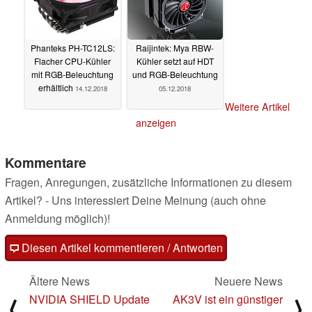
Phanteks PH-TC12LS:
Raijintek: Mya RBW-
Flacher CPU-Kühler
Kühler setzt auf HDT
mit RGB-Beleuchtung
und RGB-Beleuchtung
erhältlich
14.12.2018
05.12.2018
Weitere Artikel
anzeigen
Kommentare
Fragen, Anregungen, zusätzliche Informationen zu diesem
Artikel? - Uns interessiert Deine Meinung (auch ohne
Anmeldung möglich)!
Diesen Artikel kommentieren / Antworten
Ältere News
Neuere News
NVIDIA SHIELD Update
AK3V ist ein günstiger
⟨
⟩