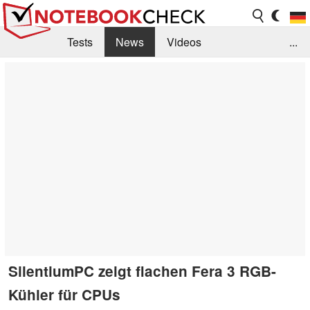
Tests
News
Videos
...
Benchmarks & Tech
Externe Tests
Kaufberatung
Deals
Suche
Jobs
Forum
SilentiumPC zeigt flachen Fera 3 RGB-
Kühler für CPUs