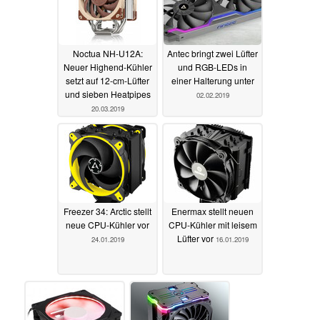
Noctua NH-U12A:
Antec bringt zwei Lüfter
Neuer Highend-Kühler
und RGB-LEDs in
setzt auf 12-cm-Lüfter
einer Halterung unter
und sieben Heatpipes
02.02.2019
20.03.2019
Freezer 34: Arctic stellt
Enermax stellt neuen
neue CPU-Kühler vor
CPU-Kühler mit leisem
Lüfter vor
24.01.2019
16.01.2019