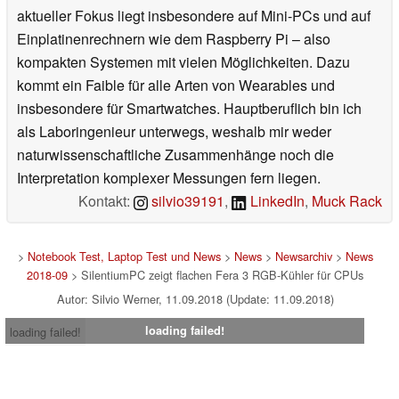
aktueller Fokus liegt insbesondere auf Mini-PCs und auf
Einplatinenrechnern wie dem Raspberry Pi – also
kompakten Systemen mit vielen Möglichkeiten. Dazu
kommt ein Faible für alle Arten von Wearables und
insbesondere für Smartwatches. Hauptberuflich bin ich
als Laboringenieur unterwegs, weshalb mir weder
naturwissenschaftliche Zusammenhänge noch die
Interpretation komplexer Messungen fern liegen.
Kontakt:
silvio39191
,
LinkedIn
,
Muck Rack
>
Notebook Test, Laptop Test und News
>
News
>
Newsarchiv
>
News
2018-09
> SilentiumPC zeigt flachen Fera 3 RGB-Kühler für CPUs
Autor: Silvio Werner, 11.09.2018 (Update: 11.09.2018)
loading failed!
loading failed!