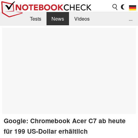
Tests
News
Videos
...
Benchmarks & Tech
Externe Tests
Kaufberatung
Deals
Suche
Jobs
Forum
Google: Chromebook Acer C7 ab heute
für 199 US-Dollar erhältlich