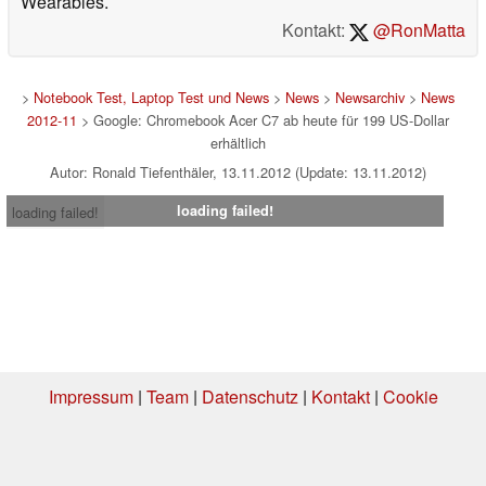
Wearables.
Kontakt:
@RonMatta
>
Notebook Test, Laptop Test und News
>
News
>
Newsarchiv
>
News
2012-11
> Google: Chromebook Acer C7 ab heute für 199 US-Dollar
erhältlich
Autor: Ronald Tiefenthäler, 13.11.2012 (Update: 13.11.2012)
loading failed!
loading failed!
Impressum
|
Team
|
Datenschutz
|
Kontakt
|
Cookie
Einstellungen
| 02.08.2026 16:08
* Beim Kauf über einen Affiliate-Link kann Notebookcheck eine Vergütung
erhalten. Vielen Dank für Ihre Unterstützung!.