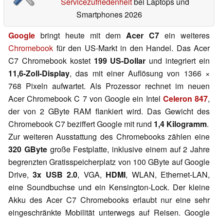
Servicezufriedenheit
bei Laptops und
Smartphones 2026
Google
bringt heute mit dem
Acer C7
ein weiteres
Chromebook
für den US-Markt in den Handel. Das Acer
C7 Chromebook kostet
199 US-Dollar
und integriert ein
11,6-Zoll-Display
, das mit einer Auflösung von 1366 ×
768 Pixeln aufwartet. Als Prozessor rechnet im neuen
Acer Chromebook C 7 von Google ein Intel
Celeron 847
,
der von 2 GByte RAM flankiert wird. Das Gewicht des
Chromebook C7 beziffert Google mit rund
1,4 Kilogramm
.
Zur weiteren Ausstattung des Chromebooks zählen eine
320 GByte
große Festplatte, inklusive einem auf 2 Jahre
begrenzten Gratisspeicherplatz von 100 GByte auf Google
Drive,
3x USB 2.0
, VGA,
HDMI
, WLAN, Ethernet-LAN,
eine Soundbuchse und ein Kensington-Lock. Der kleine
Akku des Acer C7 Chromebooks erlaubt nur eine sehr
eingeschränkte Mobilität unterwegs auf Reisen. Google