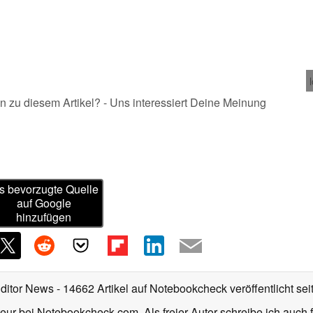
n zu diesem Artikel? - Uns interessiert Deine Meinung
s bevorzugte Quelle
auf Google
hinzufügen
Editor News
- 14662 Artikel auf Notebookcheck veröffentlicht
sei
eur bei Notebookcheck.com. Als freier Autor schreibe ich auch 