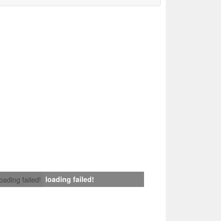
loading failed!
loading failed!