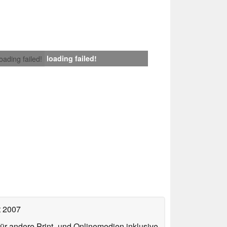
loading failed!
loading failed!
t 2007
für andere Print- und Onlinemedien inklusive