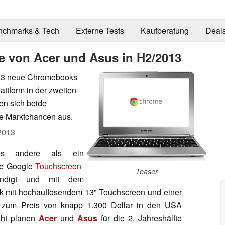
nchmarks & Tech
Externe Tests
Kaufberatung
Deal
 von Acer und Asus in H2/2013
2013 neue Chromebooks
attform in der zweiten
nen sich beide
te Marktchancen aus.
2013
s andere als ein
te Google
Touchscreen-
Teaser
ndigt und mit dem
 mit hochauflösendem 13"-Touchscreen und einer
n zum Preis von knapp 1.300 Dollar in den USA
cht planen
Acer
und
Asus
für die 2. Jahreshälfte