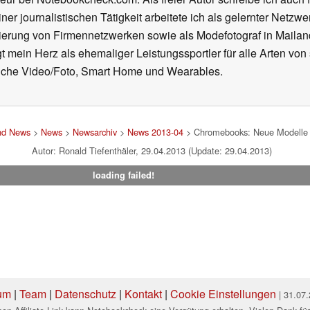
ner journalistischen Tätigkeit arbeitete ich als gelernter Netzw
ierung von Firmennetzwerken sowie als Modefotograf in Mailan
 mein Herz als ehemaliger Leistungssportler für alle Arten von
reiche Video/Foto, Smart Home und Wearables.
und News
>
News
>
Newsarchiv
>
News 2013-04
> Chromebooks: Neue Modelle 
Autor: Ronald Tiefenthäler, 29.04.2013 (Update: 29.04.2013)
loading failed!
um
|
Team
|
Datenschutz
|
Kontakt
|
Cookie Einstellungen
| 31.07