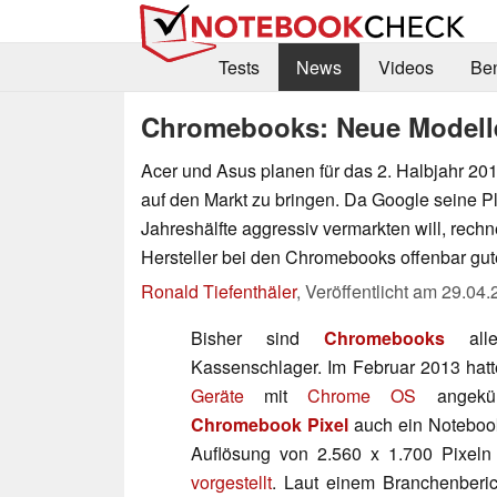
Tests
News
Videos
Be
Chromebooks: Neue Modelle
Acer und Asus planen für das 2. Halbjahr 
auf den Markt zu bringen. Da Google seine Pl
Jahreshälfte aggressiv vermarkten will, rech
Hersteller bei den Chromebooks offenbar gu
Ronald Tiefenthäler
,
Veröffentlicht am
29.04.
Bisher sind
Chromebooks
alle
Kassenschlager. Im Februar 2013 hat
Geräte
mit
Chrome OS
angekü
Chromebook Pixel
auch ein Notebook
Auflösung von 2.560 x 1.700 Pixel
vorgestellt
. Laut einem Branchenberi