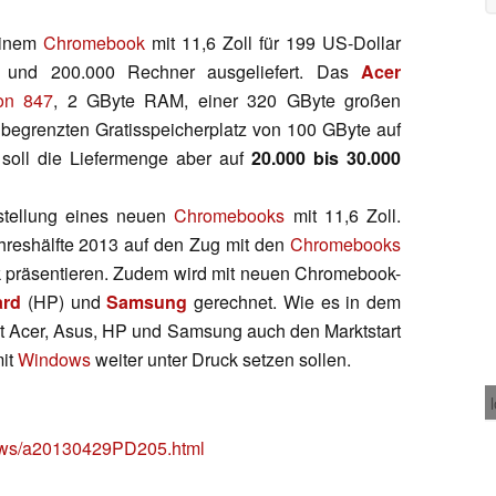
einem
Chromebook
mit 11,6 Zoll für 199 US-Dollar
0 und 200.000 Rechner ausgeliefert. Das
Acer
on 847
, 2 GByte RAM, einer 320 GByte großen
e begrenzten Gratisspeicherplatz von 100 GByte auf
soll die Liefermenge aber auf
20.000 bis 30.000
rstellung eines neuen
Chromebooks
mit 11,6 Zoll.
ahreshälfte 2013 auf den Zug mit den
Chromebooks
k präsentieren. Zudem wird mit neuen Chromebook-
ard
(HP) und
Samsung
gerechnet. Wie es in dem
mit Acer, Asus, HP und Samsung auch den Marktstart
it
Windows
weiter unter Druck setzen sollen.
news/a20130429PD205.html