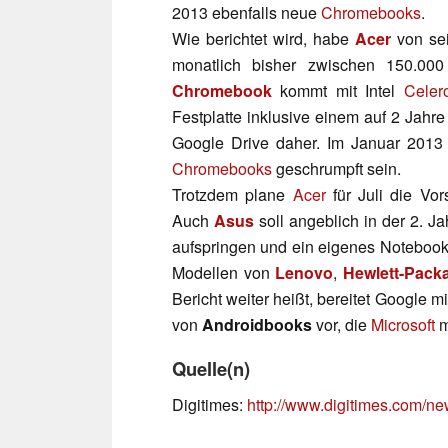
2013 ebenfalls neue
Chromebooks
.
Wie berichtet wird, habe
Acer
von s
monatlich bisher zwischen 150.00
Chromebook
kommt mit Intel
Celer
Festplatte inklusive einem auf 2 Jahr
Google Drive daher. Im Januar 2013 
Chromebooks
geschrumpft sein.
Trotzdem plane
Acer
für Juli die Vo
Auch
Asus
soll angeblich in der 2. J
aufspringen und ein eigenes Noteboo
Modellen von
Lenovo
,
Hewlett-Pack
Bericht weiter heißt, bereitet Google 
von
Androidbooks
vor, die
Microsoft
m
Quelle(n)
Digitimes:
http://www.digitimes.com/