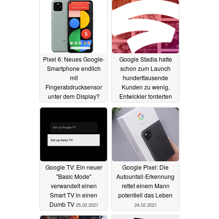
Pixel 6: Neues Google-
Google Stadia hatte
Smartphone endlich
schon zum Launch
mit
hunderttausende
Fingerabdrucksensor
Kunden zu wenig,
unter dem Display?
Entwickler forderten
Beta-Test
18.03.2021
01.03.2021
Google TV: Ein neuer
Google Pixel: Die
"Basic Mode"
Autounfall-Erkennung
verwandelt einen
rettet einem Mann
Smart TV in einen
potentiell das Leben
Dumb TV
25.02.2021
24.02.2021