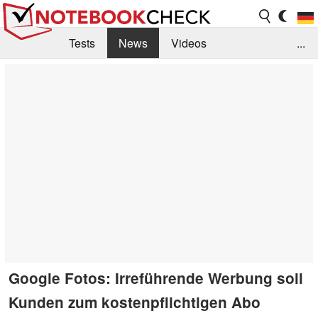
Tests
News
Videos
...
Benchmarks & Tech
Externe Tests
Kaufberatung
Deals
Suche
Jobs
Forum
Google Fotos: Irreführende Werbung soll
Kunden zum kostenpflichtigen Abo