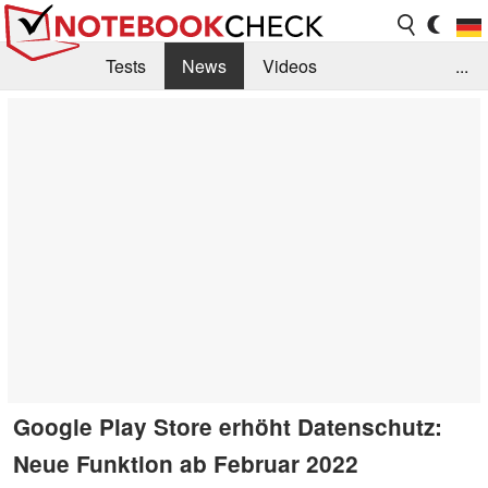
Tests
News
Videos
...
Benchmarks & Tech
Externe Tests
Kaufberatung
Deals
Suche
Jobs
Forum
Google Play Store erhöht Datenschutz:
Neue Funktion ab Februar 2022