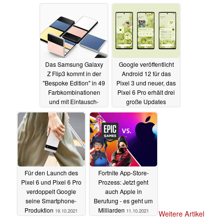
Das Samsung Galaxy
Google veröffentlicht
Z Flip3 kommt in der
Android 12 für das
"Bespoke Edition" in 49
Pixel 3 und neuer, das
Farbkombinationen
Pixel 6 Pro erhält drei
und mit Eintausch-
große Updates
Prämie
20.10.2021
19.10.2021
Für den Launch des
Fortnite App-Store-
Pixel 6 und Pixel 6 Pro
Prozess: Jetzt geht
verdoppelt Google
auch Apple in
seine Smartphone-
Berufung - es geht um
Produktion
Milliarden
19.10.2021
11.10.2021
Weitere Artikel