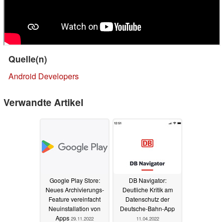
Quelle(n)
Android Developers
Verwandte Artikel
Google Play Store:
DB Navigator:
Neues Archivierungs-
Deutliche Kritik am
Feature vereinfacht
Datenschutz der
Neuinstallation von
Deutsche-Bahn-App
Apps
29.11.2022
11.04.2022