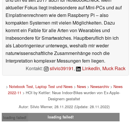
aktueller Fokus liegt insbesondere auf Mini-PCs und auf
Einplatinenrechnern wie dem Raspberry Pi – also
kompakten Systemen mit vielen Möglichkeiten. Dazu
kommt ein Faible für alle Arten von Wearables und
insbesondere für Smartwatches. Hauptberuflich bin ich
als Laboringenieur unterwegs, weshalb mir weder
naturwissenschaftliche Zusammenhänge noch die
Interpretation komplexer Messungen fern liegen.
Kontakt:
silvio39191
,
LinkedIn
,
Muck Rack
>
Notebook Test, Laptop Test und News
>
News
>
Newsarchiv
>
News
2022-11
> HOI by Kettler: Neue Indoor-Bikes wurden von Ex-Apple-
Designern gestaltet
Autor: Silvio Werner, 28.11.2022 (Update: 28.11.2022)
loading failed!
loading failed!