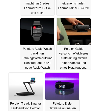
macht (fast) jedes
eigenen smarten
Fahrrad zum E-Bike
Fahrradtrainer
11.09.2022
und auch
Trainingsgerät
03.11.2022
Peloton: Apple Watch
Peloton Guide
trackt nun
verspricht effektiveres
Trainingsfortschritt und
Krafttraining mithilfe
Herzfrequenz, dazu
einer Kamera und
neue Apple Watch
eines Herzfrequenz-
Armbänder
Armbands
10.03.2022
09.11.2021
Peloton Tread: Smartes
Peloton: Erste
Laufband von Peloton
Hinweise auf neuen