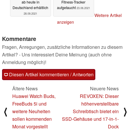
ab heute in
Fitness-Tracker
Deutschland erhältlich
aufgetaucht
23.06.2021
28.09.2021
Weitere Artikel
anzeigen
Kommentare
Fragen, Anregungen, zusätzliche Informationen zu diesem
Artikel? - Uns interessiert Deine Meinung (auch ohne
Anmeldung möglich)!
Diesen Artikel kommentieren / Antworten
Ältere News
Neuere News
Huawei Watch Buds,
REVOXEN: Dieser
FreeBuds 5i und
höhenverstellbare
⟨
⟩
weitere Neuheiten
Schreibtisch bietet ein
sollen kommenden
SSD-Gehäuse und 17-in-1-
Monat vorgestellt
Dock