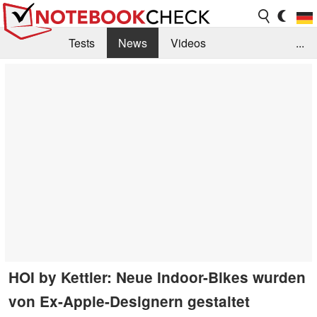
Tests
News
Videos
...
Benchmarks & Tech
Externe Tests
Kaufberatung
Deals
Suche
Jobs
Forum
HOI by Kettler: Neue Indoor-Bikes wurden
von Ex-Apple-Designern gestaltet