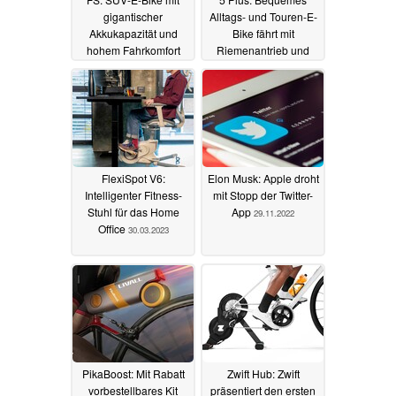
gigantischer
Alltags- und Touren-E-
Akkukapazität und
Bike fährt mit
hohem Fahrkomfort
Riemenantrieb und
Bosch-Motor vor
14.05.2023
11.05.2023
FlexiSpot V6:
Elon Musk: Apple droht
Intelligenter Fitness-
mit Stopp der Twitter-
Stuhl für das Home
App
29.11.2022
Office
30.03.2023
PikaBoost: Mit Rabatt
Zwift Hub: Zwift
vorbestellbares Kit
präsentiert den ersten