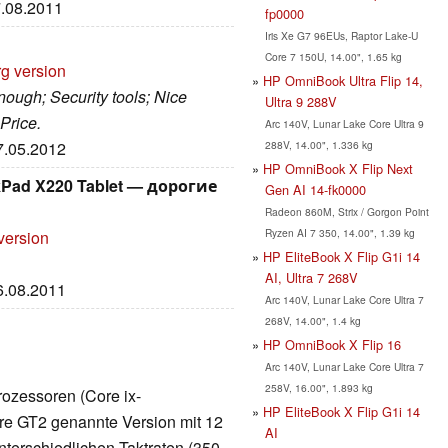
7.08.2011
fp0000
Iris Xe G7 96EUs, Raptor Lake-U
Core 7 150U, 14.00", 1.65 kg
rg version
HP OmniBook Ultra Flip 14,
nough; Security tools; Nice
Ultra 9 288V
 Price.
Arc 140V, Lunar Lake Core Ultra 9
288V, 14.00", 1.336 kg
07.05.2012
HP OmniBook X Flip Next
nkPad X220 Tablet — дорогие
Gen AI 14-fk0000
Radeon 860M, Strix / Gorgon Point
Ryzen AI 7 350, 14.00", 1.39 kg
version
HP EliteBook X Flip G1i 14
AI, Ultra 7 268V
16.08.2011
Arc 140V, Lunar Lake Core Ultra 7
268V, 14.00", 1.4 kg
HP OmniBook X Flip 16
Arc 140V, Lunar Lake Core Ultra 7
258V, 16.00", 1.893 kg
rozessoren (Core ix-
HP EliteBook X Flip G1i 14
rkere GT2 genannte Version mit 12
AI
nterschiedlichen Taktraten (350-