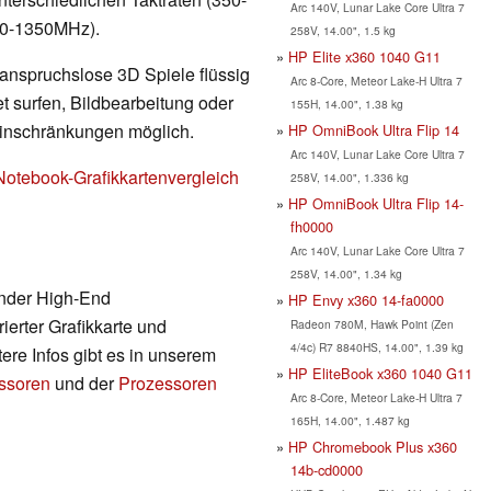
Arc 140V, Lunar Lake Core Ultra 7
00-1350MHz).
258V, 14.00", 1.5 kg
HP Elite x360 1040 G11
 anspruchslose 3D Spiele flüssig
Arc 8-Core, Meteor Lake-H Ultra 7
t surfen, Bildbearbeitung oder
155H, 14.00", 1.38 kg
Einschränkungen möglich.
HP OmniBook Ultra Flip 14
Arc 140V, Lunar Lake Core Ultra 7
Notebook-Grafikkartenvergleich
258V, 14.00", 1.336 kg
HP OmniBook Ultra Flip 14-
fh0000
Arc 140V, Lunar Lake Core Ultra 7
258V, 14.00", 1.34 kg
ender High-End
HP Envy x360 14-fa0000
ierter Grafikkarte und
Radeon 780M, Hawk Point (Zen
4/4c) R7 8840HS, 14.00", 1.39 kg
ere Infos gibt es in unserem
HP EliteBook x360 1040 G11
essoren
und der
Prozessoren
Arc 8-Core, Meteor Lake-H Ultra 7
165H, 14.00", 1.487 kg
HP Chromebook Plus x360
14b-cd0000