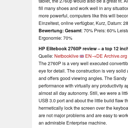
tablet, the 2760p would also be a great fit. Al
fill many shoes and work well in any situat
more powerful, computers like this will beco
Einzeltest, online verfügbar, Kurz, Datum: 2
Bewertung:
Gesamt
: 70% Preis: 60% Leis
Ergonomie: 70%
HP Elitebook 2760P review – a top 12 inch
Quelle:
Netbooklive
EN→DE
Archive.org
The 2760P is a very well executed convertib
eye for detail. The construction is very soli
and offers good viewing angles. The Sandy 
performance with virtually any productivity a
almost all day autonomy. Still, we were a litt
USB 3.0 port and about the little build flaw t
hermetically lock the screen over the keybo
are not major problems and are easy to work 
an admirable Enterprise machine.