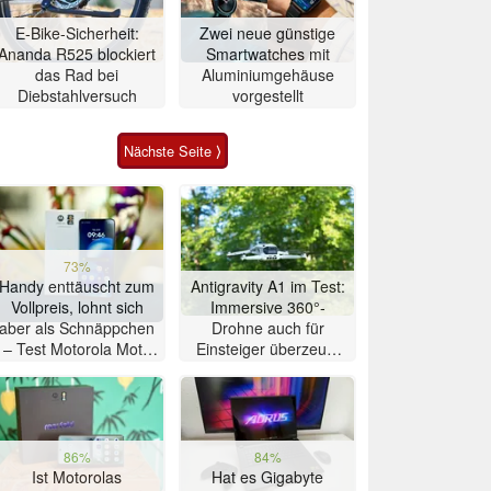
E-Bike-Sicherheit:
Zwei neue günstige
Ananda R525 blockiert
Smartwatches mit
das Rad bei
Aluminiumgehäuse
Diebstahlversuch
vorgestellt
Nächste Seite ⟩
73%
Handy enttäuscht zum
Antigravity A1 im Test:
Vollpreis, lohnt sich
Immersive 360°-
aber als Schnäppchen
Drohne auch für
– Test Motorola Moto
Einsteiger überzeugt
G47 Smartphone
mit Einschränkungen
86%
84%
Ist Motorolas
Hat es Gigabyte