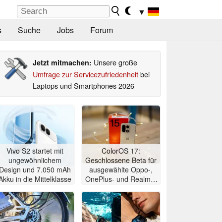
▼
s
Suche
Jobs
Forum
Unsere große
Jetzt mitmachen:
Umfrage zur Servicezufriedenheit
bei
Laptops und Smartphones 2026
Vivo S2 startet mit
ColorOS 17:
ungewöhnlichem
Geschlossene Beta für
Design und 7.050 mAh
ausgewählte Oppo-,
Akku in die Mittelklasse
OnePlus- und Realme-
Geräte startet in
internationalen
Märkten