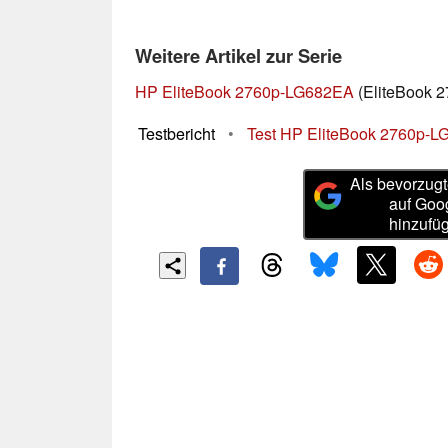
Weitere Artikel zur Serie
HP EliteBook 2760p-LG682EA
(EliteBook 2
Testbericht
•
Test HP EliteBook 2760p-L
Als bevorzugt
auf Goo
hinzufü