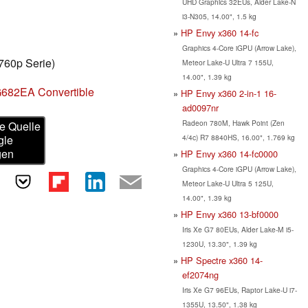
UHD Graphics 32EUs, Alder Lake-N
i3-N305, 14.00", 1.5 kg
HP Envy x360 14-fc
Graphics 4-Core iGPU (Arrow Lake),
760p Serie)
Meteor Lake-U Ultra 7 155U,
14.00", 1.39 kg
G682EA Convertible
HP Envy x360 2-in-1 16-
ad0097nr
Radeon 780M, Hawk Point (Zen
e Quelle
4/4c) R7 8840HS, 16.00", 1.769 kg
gle
gen
HP Envy x360 14-fc0000
Graphics 4-Core iGPU (Arrow Lake),
Meteor Lake-U Ultra 5 125U,
14.00", 1.39 kg
HP Envy x360 13-bf0000
Iris Xe G7 80EUs, Alder Lake-M i5-
1230U, 13.30", 1.39 kg
HP Spectre x360 14-
ef2074ng
Iris Xe G7 96EUs, Raptor Lake-U i7-
1355U, 13.50", 1.38 kg