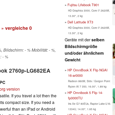
Fujitsu Lifebook T901
HD Graphics 3000, Core i7 2620M,
13.30", 2 kg
Dell Latitude XT3
» vergleiche
0
HD Graphics 3000, Core i7 2620M,
13.30", 2 kg
Geräte mit der
selben
Bildschirmgröße
 Bildschirm: - % Mobilität: - %,
und/oder ähnlichem
: - %
Gewicht
eBook 2760p-LG682EA
HP OmniBook X Flip NGAI
16-ar0000
Radeon 860M, Strix / Gorgon Point
 PC
Ryzen AI 7 350, 16.00", 1.89 kg
org version
HP Omnibook 5 Flip 14-
satile. If you travel a lot then the
fp0000TU
ts compact size. If you need a
Iris Xe G7 80EUs, Raptor Lake-U i5-
werful than an iPad or Android
1334U, 14.00", 1.65 kg