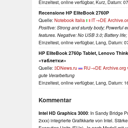
Einzeltest, online verfügbar, Kurz, Datum: 0
Recensione HP EliteBook 2760P
Quelle:
Notebook Italia
IT→DE
Archive.o
Positive: Strong and sturdy body; Powerful e
features. Negative: No USB 3.0; Battery life;
Einzeltest, online verfügbar, Lang, Datum: 
HP EliteBook 2760p Tablet, Lenovo Thi
«таблетки»
Quelle:
3DNews.ru
RU→DE
Archive.org 
gute Verarbeitung
Einzeltest, online verfügbar, Lang, Datum: 
Kommentar
Intel HD Graphics 3000
: In Sandy Bridge P
2xxx) integrierte Grafikkarte von Intel. Stä
Execution Units (EUs). Je nach Modell mit u