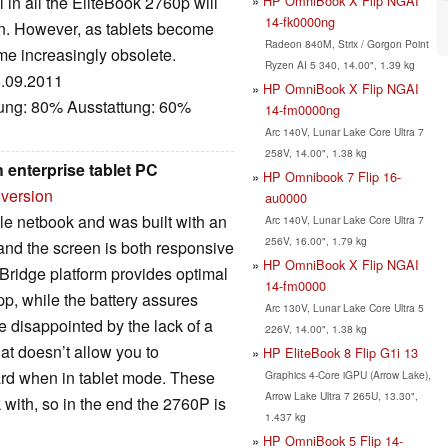
HP OmniBook X Flip NGAI
l in all the EliteBook 2760p will
14-fk0000ng
ion. However, as tablets become
Radeon 840M, Strix / Gorgon Point
me increasingly obsolete.
Ryzen AI 5 340, 14.00", 1.39 kg
8.09.2011
HP OmniBook X Flip NGAI
tung: 80% Ausstattung: 60%
14-fm0000ng
Arc 140V, Lunar Lake Core Ultra 7
258V, 14.00", 1.38 kg
 enterprise tablet PC
HP Omnibook 7 Flip 16-
 version
au0000
le netbook and was built with an
Arc 140V, Lunar Lake Core Ultra 7
256V, 16.00", 1.79 kg
d and the screen is both responsive
HP OmniBook X Flip NGAI
Bridge platform provides optimal
14-fm0000
pp, while the battery assures
Arc 130V, Lunar Lake Core Ultra 5
le disappointed by the lack of a
226V, 14.00", 1.38 kg
hat doesn’t allow you to
HP EliteBook 8 Flip G1i 13
ard when in tablet mode. These
Graphics 4-Core iGPU (Arrow Lake),
Arrow Lake Ultra 7 265U, 13.30",
with, so in the end the 2760P is
1.437 kg
HP OmniBook 5 Flip 14-