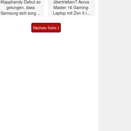
Klapphandy-Debut so
übertrieben? Aorus
gelungen, dass
Master 16 Gaming-
Samsung sich sorgen
Laptop mit Zen 5 im
muss? – Razr Fold
Test
Smartphone im Test
Nächste Seite ⟩