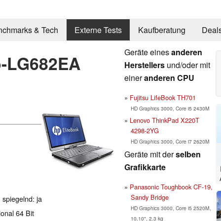
nchmarks & Tech
Externe Tests
Kaufberatung
Deal
Geräte eines
anderen
p-LG682EA
Herstellers
und/oder mit
einer
anderen CPU
Fujitsu LifeBook TH701
HD Graphics 3000, Core i5 2430M
Lenovo ThinkPad X220T
4298-2YG
HD Graphics 3000, Core i7 2620M
Geräte mit der
selben
Grafikkarte
Panasonic Toughbook CF-19,
Sandy Bridge
 spiegelnd: ja
HD Graphics 3000, Core i5 2520M,
onal 64 Bit
10.10", 2.3 kg