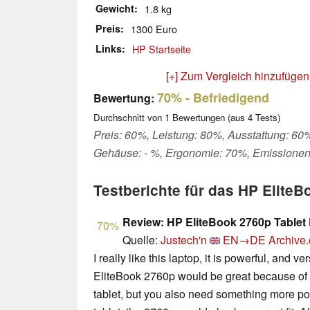
Gewicht
1.8 kg
Preis
1300 Euro
Links
HP Startseite
[+] Zum Vergleich hinzufügen
70%
- Befriedigend
Bewertung:
Durchschnitt von
1
Bewertungen (aus
4
Tests)
Preis: 60%, Leistung: 80%, Ausstattung: 60%,
Gehäuse: - %, Ergonomie: 70%, Emissionen
Testberichte für das HP Elit
Review: HP EliteBook 2760p Tablet
70%
Quelle:
Justech'n
EN→DE
Archive.
I really like this laptop, it is powerful, and ver
EliteBook 2760p would be great because of i
tablet, but you also need something more po