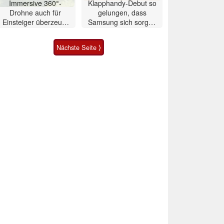
Immersive 360°-
Klapphandy-Debut so
Drohne auch für
gelungen, dass
Einsteiger überzeugt
Samsung sich sorgen
mit Einschränkungen
muss? – Razr Fold
Smartphone im Test
Nächste Seite ⟩