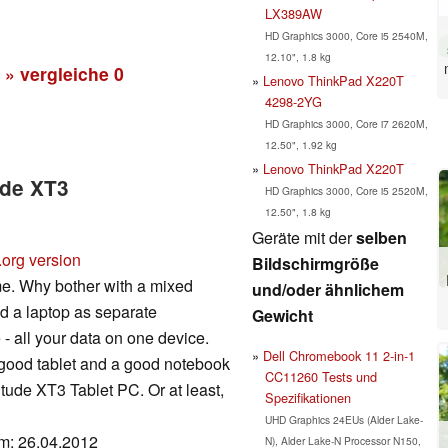
LX389AW
HD Graphics 3000, Core i5 2540M,
12.10", 1.8 kg
» vergleiche
0
Lenovo ThinkPad X220T
4298-2YG
HD Graphics 3000, Core i7 2620M,
12.50", 1.92 kg
Lenovo ThinkPad X220T
ude XT3
HD Graphics 3000, Core i5 2520M,
12.50", 1.8 kg
Geräte mit der
selben
.org version
Bildschirmgröße
e. Why bother with a mixed
und/oder ähnlichem
nd a laptop as separate
Gewicht
 - all your data on one device.
Dell Chromebook 11 2-in-1
 good tablet and a good notebook
CC11260 Tests und
itude XT3 Tablet PC. Or at least,
Spezifikationen
UHD Graphics 24EUs (Alder Lake-
um: 26.04.2012
N), Alder Lake-N Processor N150,