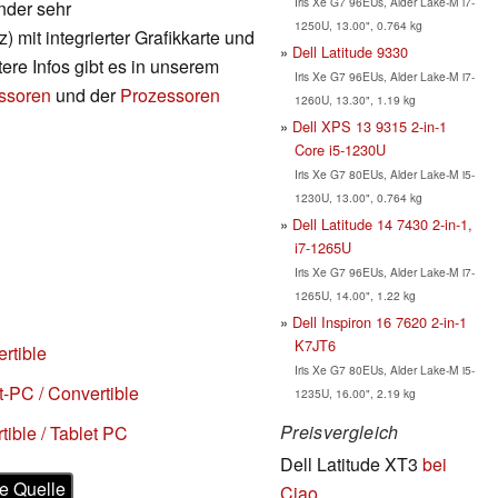
Iris Xe G7 96EUs, Alder Lake-M i7-
nder sehr
1250U, 13.00", 0.764 kg
 mit integrierter Grafikkarte und
Dell Latitude 9330
ere Infos gibt es in unserem
Iris Xe G7 96EUs, Alder Lake-M i7-
essoren
und der
Prozessoren
1260U, 13.30", 1.19 kg
Dell XPS 13 9315 2-in-1
Core i5-1230U
Iris Xe G7 80EUs, Alder Lake-M i5-
1230U, 13.00", 0.764 kg
Dell Latitude 14 7430 2-in-1,
i7-1265U
Iris Xe G7 96EUs, Alder Lake-M i7-
1265U, 14.00", 1.22 kg
Dell Inspiron 16 7620 2-in-1
K7JT6
rtible
Iris Xe G7 80EUs, Alder Lake-M i5-
t-PC / Convertible
1235U, 16.00", 2.19 kg
Preisvergleich
tible / Tablet PC
Dell Latitude XT3
bei
e Quelle
Ciao