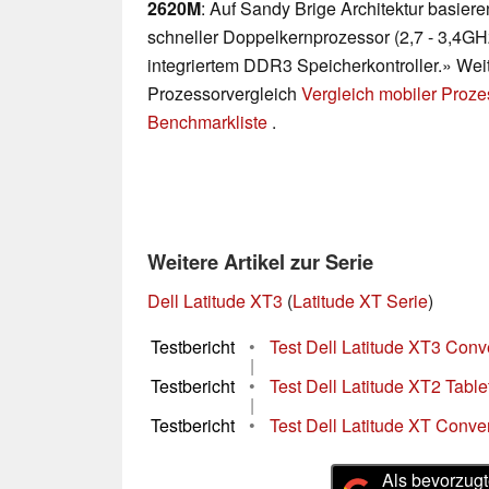
2620M
: Auf Sandy Brige Architektur basiere
schneller Doppelkernprozessor (2,7 - 3,4GHz)
integriertem DDR3 Speicherkontroller.» Weit
Prozessorvergleich
Vergleich mobiler Proz
Benchmarkliste
.
Weitere Artikel zur Serie
Dell Latitude XT3
(
Latitude XT Serie
)
Testbericht
•
Test Dell Latitude XT3 Conve
|
Testbericht
•
Test Dell Latitude XT2 Table
|
Testbericht
•
Test Dell Latitude XT Conver
Als bevorzugt