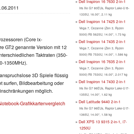
Dell Inspiron 16 7630 2-in-1
9.06.2011
Iris Xe G7 80EUs, Raptor Lake-U i5-
1335U, 16.00", 2.11 kg
Dell Inspiron 14 7425 2-in-1
Vega 7, Cezanne (Zen 3, Ryzen
5000) R5 5625U, 14.00", 1.73 kg
rozessoren (Core ix-
Dell Inspiron 14 7435 2-in-1
rkere GT2 genannte Version mit 12
Vega 7, Cezanne (Zen 3, Ryzen
nterschiedlichen Taktraten (350-
5000) R5 7530U, 14.00", 1.586 kg
Dell Inspiron 16 7635 2-in-1
00-1350MHz).
Vega 7, Cezanne (Zen 3, Ryzen
 anspruchslose 3D Spiele flüssig
5000) R5 7530U, 16.00", 2.017 kg
Dell Inspiron 14 7430 2-in-1
t surfen, Bildbearbeitung oder
Iris Xe G7 96EUs, Raptor Lake-U i7-
Einschränkungen möglich.
1355U, 14.00", 1.62 kg
Dell Latitude 9440 2-in-1
Notebook-Grafikkartenvergleich
Iris Xe G7 96EUs, Raptor Lake-U i7-
1365U, 14.00", 1.58 kg
Dell XPS 13 9315 2-in-1, i7-
1250U