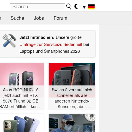
▼
s
Suche
Jobs
Forum
Unsere große
Jetzt mitmachen:
Umfrage zur Servicezufriedenheit
bei
Laptops und Smartphones 2026
Asus ROG NUC 16
Switch 2 verkauft sich
jetzt auch mit RTX
schneller als alle
5070 Ti und 32 GB
anderen Nintendo-
RAM erhältlich – kostet
Konsolen, aber
aber umgerechnet
Preiserhöhung steht an
über 2.680 Euro