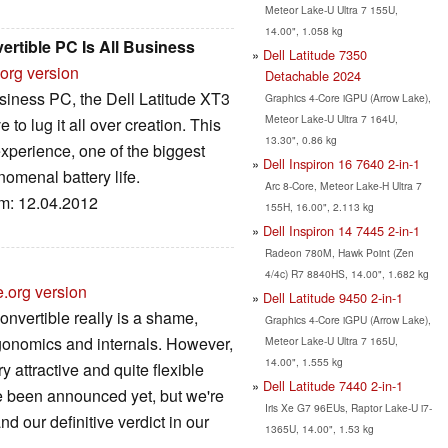
Meteor Lake-U Ultra 7 155U,
14.00", 1.058 kg
ertible PC Is All Business
Dell Latitude 7350
org version
Detachable 2024
business PC, the Dell Latitude XT3
Graphics 4-Core iGPU (Arrow Lake),
Meteor Lake-U Ultra 7 164U,
 to lug it all over creation. This
13.30", 0.86 kg
experience, one of the biggest
Dell Inspiron 16 7640 2-in-1
nomenal battery life.
Arc 8-Core, Meteor Lake-H Ultra 7
um: 12.04.2012
155H, 16.00", 2.113 kg
Dell Inspiron 14 7445 2-in-1
Radeon 780M, Hawk Point (Zen
4/4c) R7 8840HS, 14.00", 1.682 kg
e.org version
Dell Latitude 9450 2-in-1
convertible really is a shame,
Graphics 4-Core iGPU (Arrow Lake),
rgonomics and internals. However,
Meteor Lake-U Ultra 7 165U,
14.00", 1.555 kg
ry attractive and quite flexible
Dell Latitude 7440 2-in-1
ve been announced yet, but we're
Iris Xe G7 96EUs, Raptor Lake-U i7-
nd our definitive verdict in our
1365U, 14.00", 1.53 kg