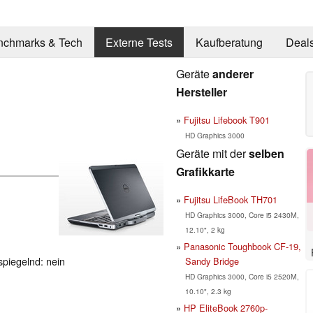
nchmarks & Tech
Externe Tests
Kaufberatung
Deal
Geräte
anderer
Hersteller
Fujitsu Lifebook T901
HD Graphics 3000
Geräte mit der
selben
Grafikkarte
Fujitsu LifeBook TH701
HD Graphics 3000, Core i5 2430M,
12.10", 2 kg
Panasonic Toughbook CF-19,
spiegelnd: nein
Sandy Bridge
HD Graphics 3000, Core i5 2520M,
10.10", 2.3 kg
HP EliteBook 2760p-