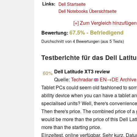
Links
Dell Startseite
Dell Notebooks Übersichtseite
[+] Zum Vergleich hinzufügen
67.5%
- Befriedigend
Bewertung:
Durchschnitt von
4
Bewertungen (aus
5
Tests)
Testberichte für das Dell Latit
Dell Latitude XT3 review
60%
Quelle:
Techradar
EN→DE
Archive
Tablet PCs could seem old fashioned to som
ability device when you can have a tablet a
specialised units? Well, there's convenience
Then there's price. The combined price of a
would be more than the price of this Dell Lat
more than the starting price.
Einzeltest, online verfügbar, Sehr kurz, Dat