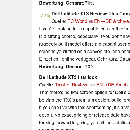
Bewertung:
Gesamt
: 70%
Dell Latitude XT3 Review: This Conv
70%
Quelle:
PC World
EN→DE
Archive.
If you’re looking for a capable convertible 
is a strong choice, especially if you don't have
ruggedly built model offers a pleasant user 
screens you'll find on a convertible, and phe
Einzeltest, online verfügbar, Sehr kurz, Dat
Bewertung:
Gesamt
: 70%
Dell Latitude XT3 first look
Quelle:
Trusted Reviews
EN→DE
Archiv
That there's no IPS screen option for Dell's 
belying the TX3's premium design, build, e
if you can live with this shortcoming, it's a ve
option. No exact pricing or release date ha
looking forward to giving you all the details a
upcoming review.