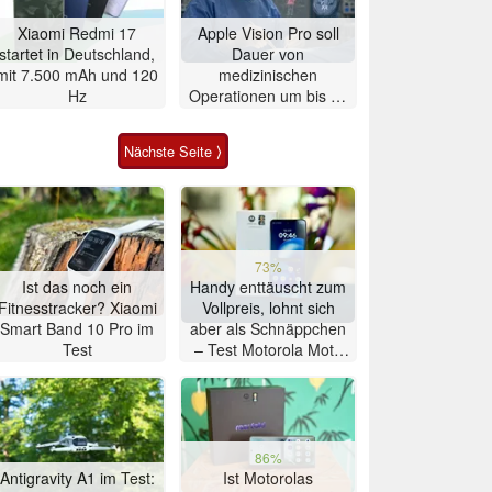
Xiaomi Redmi 17
Apple Vision Pro soll
startet in Deutschland,
Dauer von
mit 7.500 mAh und 120
medizinischen
Hz
Operationen um bis zu
20% verkürzen
Nächste Seite ⟩
73%
Ist das noch ein
Handy enttäuscht zum
Fitnesstracker? Xiaomi
Vollpreis, lohnt sich
Smart Band 10 Pro im
aber als Schnäppchen
Test
– Test Motorola Moto
G47 Smartphone
86%
Antigravity A1 im Test:
Ist Motorolas