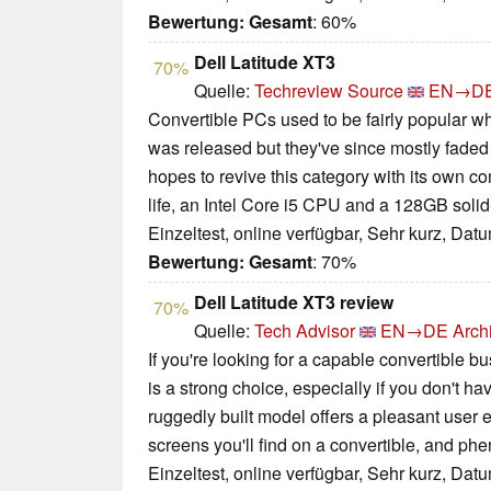
Bewertung:
Gesamt
: 60%
Dell Latitude XT3
70%
Quelle:
Techreview Source
EN→D
Convertible PCs used to be fairly popular 
was released but they've since mostly faded
hopes to revive this category with its own con
life, an Intel Core i5 CPU and a 128GB solid-
Einzeltest, online verfügbar, Sehr kurz, Dat
Bewertung:
Gesamt
: 70%
Dell Latitude XT3 review
70%
Quelle:
Tech Advisor
EN→DE
Arch
If you're looking for a capable convertible b
is a strong choice, especially if you don't have
ruggedly built model offers a pleasant user 
screens you'll find on a convertible, and phe
Einzeltest, online verfügbar, Sehr kurz, Dat