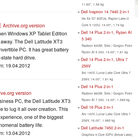
11.60", 1.56 kg
Dell Inspiron 14 7440 2-in-1
Iris Xe G7 80EUs, Raptor Lake-U
E
Archive.org version
Core 5 120U, 14.00", 1.74 kg
Dell 14 Plus 2-in-1, Ryzen AI
when Windows XP Tablet Edition
5 340
 away. The Dell Latitude XT3
Radeon 840M, Strix / Gorgon Point
vertible PC. It has great battery
Ryzen AI 5 340, 14.00", 1.61 kg
state hard drive.
Dell 14 Plus 2-in-1, Ultra 7
um: 19.04.2012
256V
Arc 140V, Lunar Lake Core Ultra 7
256V, 14.00", 1.61 kg
Dell 14 Plus 2-in-1
ive.org version
Radeon 860M, Strix / Gorgon Point
Ryzen AI 7 350, 14.00", 1.569 kg
usiness PC, the Dell Latitude XT3
Dell 16 Plus 2-in-1
 to lug it all over creation. This
Arc 140V, Lunar Lake Core Ultra 7
experience, one of the biggest
258V, 16.00", 1.985 kg
nomenal battery life.
Dell Latitude 7450 2-in-1
um: 13.04.2012
Graphics 4-Core iGPU (Arrow Lake),