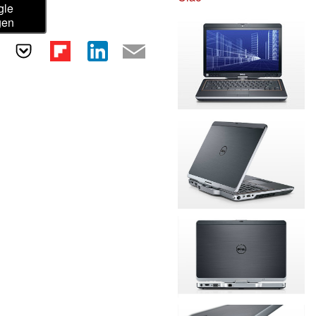
gle
gen