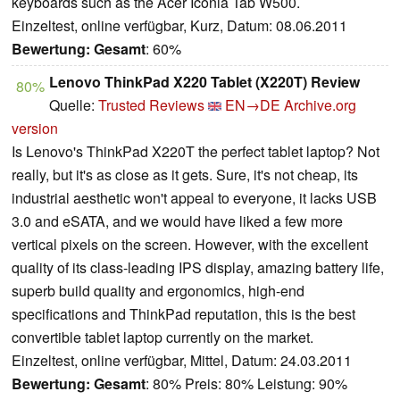
keyboards such as the Acer Iconia Tab W500.
Einzeltest, online verfügbar, Kurz, Datum: 08.06.2011
Bewertung:
Gesamt
: 60%
Lenovo ThinkPad X220 Tablet (X220T) Review
80%
Quelle:
Trusted Reviews
EN→DE
Archive.org
version
Is Lenovo's ThinkPad X220T the perfect tablet laptop? Not
really, but it's as close as it gets. Sure, it's not cheap, its
industrial aesthetic won't appeal to everyone, it lacks USB
3.0 and eSATA, and we would have liked a few more
vertical pixels on the screen. However, with the excellent
quality of its class-leading IPS display, amazing battery life,
superb build quality and ergonomics, high-end
specifications and ThinkPad reputation, this is the best
convertible tablet laptop currently on the market.
Einzeltest, online verfügbar, Mittel, Datum: 24.03.2011
Bewertung:
Gesamt
: 80% Preis: 80% Leistung: 90%