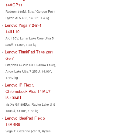
14AGP11
Radeon 840M, Strix / Gorgon Point
Ryzen AI 5 435, 14.00", 1.4 kg
Lenovo Yoga 7 2-in-1
14ILL10
Arc 130V, Lunar Lake Core Ultra 5
226V, 14.00", 1.38 kg
Lenovo ThinkPad T14s 2in1
Gen1
Graphics 4-Core iGPU (Arrow Lake),
Arrow Lake Ultra 7 255U, 14.00",
1.447 kg
Lenovo IP Flex 5
Chromebook Plus 14IAU7,
i5-1334U
Iris Xe G7 80EUs, Raptor Lake-U i5-
1334U, 14.00", 1.58 kg
Lenovo IdeaPad Flex 5
14ABR8
Vega 7, Cezanne (Zen 3, Ryzen