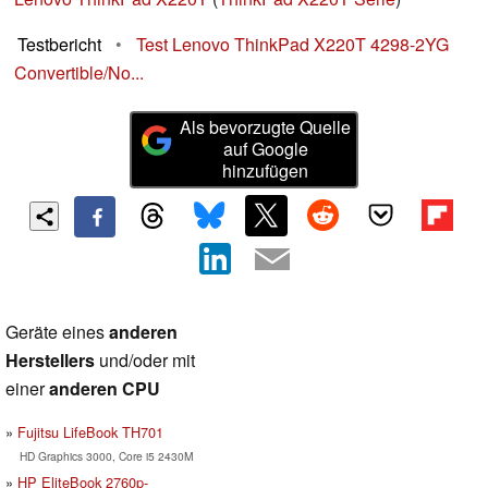
Testbericht
•
Test Lenovo ThinkPad X220T 4298-2YG
Convertible/No...
Als bevorzugte Quelle
auf Google
hinzufügen
Geräte eines
anderen
Herstellers
und/oder mit
einer
anderen CPU
Fujitsu LifeBook TH701
HD Graphics 3000, Core i5 2430M
HP EliteBook 2760p-