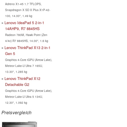
Adreno X1-45 1.7 TFLOPS,
Snapdragon X SD X Plus X1P-42-
100, 14.00", 1.49 kg
Lenovo IdeaPad 5 2-in-1
14AHP9, R7 8845HS
Radeon 780M, Hawk Point (Zen
4/4c) R7 8845HS, 14.00", 1.6 kg
Lenovo ThinkPad X13 2-in-1
Gen 5
Graphics 4-Core iGPU (Arrow Lake),
Meteor Lake-U Ultra 7 165U,
13.30", 1.285 kg
Lenovo ThinkPad X12
Detachable G2
Graphics 4-Core iGPU (Arrow Lake),
Meteor Lake-U Ultra 5 134U,
12.30", 1.092 kg
Preisvergleich