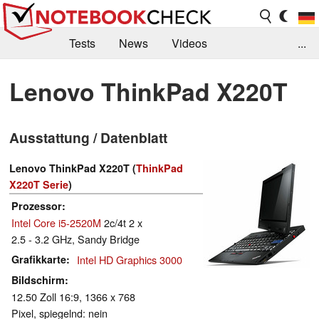
Tests
News
Videos
...
Benchmarks & Tech
Externe Tests
Lenovo ThinkPad X220T
Kaufberatung
Deals
Suche
Jobs
Ausstattung / Datenblatt
Forum
Lenovo ThinkPad X220T (
ThinkPad
X220T Serie
)
Prozessor
Intel Core i5-2520M
2c/4t 2 x
2.5 - 3.2 GHz, Sandy Bridge
Grafikkarte
Intel HD Graphics 3000
Bildschirm
12.50 Zoll 16:9, 1366 x 768
Pixel, spiegelnd: nein