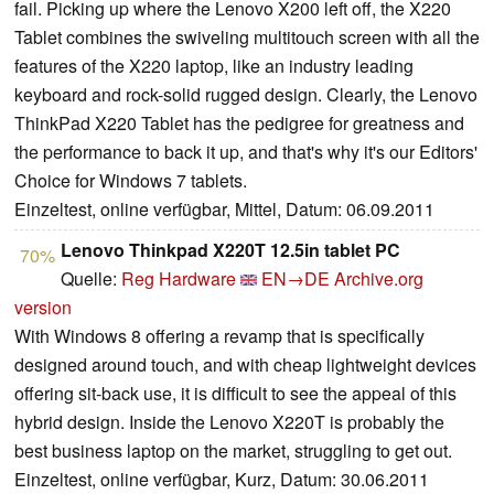
fail. Picking up where the Lenovo X200 left off, the X220
Tablet combines the swiveling multitouch screen with all the
features of the X220 laptop, like an industry leading
keyboard and rock-solid rugged design. Clearly, the Lenovo
ThinkPad X220 Tablet has the pedigree for greatness and
the performance to back it up, and that's why it's our Editors'
Choice for Windows 7 tablets.
Einzeltest, online verfügbar, Mittel, Datum: 06.09.2011
Lenovo Thinkpad X220T 12.5in tablet PC
70%
Quelle:
Reg Hardware
EN→DE
Archive.org
version
With Windows 8 offering a revamp that is specifically
designed around touch, and with cheap lightweight devices
offering sit-back use, it is difficult to see the appeal of this
hybrid design. Inside the Lenovo X220T is probably the
best business laptop on the market, struggling to get out.
Einzeltest, online verfügbar, Kurz, Datum: 30.06.2011