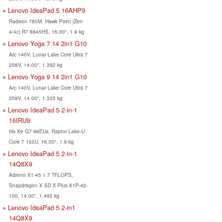
Lenovo IdeaPad 5 16AHP9
Radeon 780M, Hawk Point (Zen
4/4c) R7 8845HS, 16.00", 1.9 kg
Lenovo Yoga 7 14 2in1 G10
Arc 140V, Lunar Lake Core Ultra 7
258V, 14.00", 1.392 kg
Lenovo Yoga 9 14 2in1 G10
Arc 140V, Lunar Lake Core Ultra 7
258V, 14.00", 1.325 kg
Lenovo IdeaPad 5 2-in-1
16IRU9
Iris Xe G7 96EUs, Raptor Lake-U
Core 7 150U, 16.00", 1.9 kg
Lenovo IdeaPad 5 2-in-1
14Q8X9
Adreno X1-45 1.7 TFLOPS,
Snapdragon X SD X Plus X1P-42-
100, 14.00", 1.493 kg
Lenovo IdeaPad 5 2-in1
14Q8X9