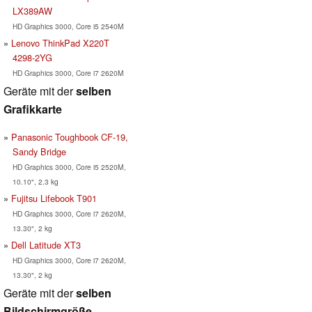
LX389AW
HD Graphics 3000, Core i5 2540M
Lenovo ThinkPad X220T
4298-2YG
HD Graphics 3000, Core i7 2620M
Geräte mit der
selben
Grafikkarte
Panasonic Toughbook CF-19,
Sandy Bridge
HD Graphics 3000, Core i5 2520M,
10.10", 2.3 kg
Fujitsu Lifebook T901
HD Graphics 3000, Core i7 2620M,
13.30", 2 kg
Dell Latitude XT3
HD Graphics 3000, Core i7 2620M,
13.30", 2 kg
Geräte mit der
selben
Bildschirmgröße