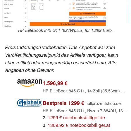
HP EliteBook 845 G11 (927W0ES) für 1.299 Euro.
Preisänderungen vorbehalten. Das Angebot war zum
Veröffentlichungszeitpunkt des Artikels verfügbar, kann
aber zeitlich oder mengenmäßig beschränkt sein. Alle
Angaben ohne Gewähr.
1.596,99 €
HP EliteBook 845 G11, 14 Zoll (35,56cm) WUXGA Touch-Display, AMD Ryzen 5 8540U, 16GB DDR5 RAM, 512GB SSD. QWERZ Tatstatur, Fingerabdrucksensor, LTE, 5 MP IR-Kamera, Windows 11, Silber
Bestpreis 1299 €
nullprozentshop.de
HP EliteBook 845 G11, Ryzen 7 8840U, 16GB RAM, 1TB SSD, LTE, DE (927W0ES#ABD)
2.
1299 € notebooksbilliger.de
3.
1309.92 € notebooksbilliger.at