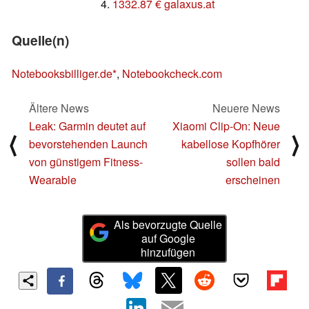
4.
1332.87 € galaxus.at
Quelle(n)
Notebooksbilliger.de
,
Notebookcheck.com
Ältere News
Neuere News
Leak: Garmin deutet auf
Xiaomi Clip-On: Neue
⟨
⟩
bevorstehenden Launch
kabellose Kopfhörer
von günstigem Fitness-
sollen bald
Wearable
erscheinen
Als bevorzugte Quelle
auf Google
hinzufügen