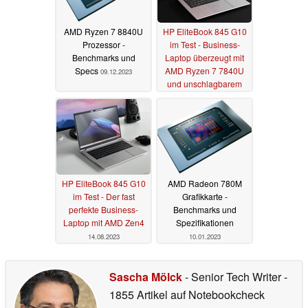
AMD Ryzen 7 8840U
HP EliteBook 845 G10
Prozessor -
im Test - Business-
Benchmarks und
Laptop überzeugt mit
Specs
AMD Ryzen 7 7840U
09.12.2023
und unschlagbarem
Preis
22.09.2023
HP EliteBook 845 G10
AMD Radeon 780M
im Test - Der fast
Grafikkarte -
perfekte Business-
Benchmarks und
Laptop mit AMD Zen4
Spezifikationen
14.08.2023
10.01.2023
Sascha Mölck
- Senior Tech Writer
-
1855 Artikel auf Notebookcheck