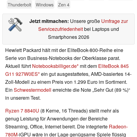
Thunderbolt
Windows
Zen 4
Jetzt mitmachen:
Unsere große
Umfrage zur
Servicezufriedenheit
bei Laptops und
Smartphones 2026
Hewlett Packard hält mit der EliteBook-800-Reihe eine
Serie von Business-Notebooks der Oberklasse parat.
Aktuell führt
Notebooksbilliger.de
mit dem
EliteBook 845
G11 927W0ES
ein gut ausgestattetes, AMD-basiertes 14-
Zoll-Modell zu einem Preis von 1.299 Euro im Sortiment.
Ein
Schwestermodell
erreichte die Note „Sehr Gut (89 %)“
in unserem Test.
Ryzen 7 8840U
(8 Kerne, 16 Threads) stellt mehr als
genug Leistung für Anwendungen der Bereiche
Streaming, Office, Internet bereit. Die integrierte
Radeon-
780M
-iGPU wäre in der Lage genügsame Spiele flüssig