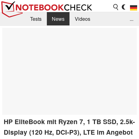
Tests
News
Videos
...
Benchmarks & Tech
Externe Tests
Kaufberatung
Deals
Suche
Jobs
Forum
HP EliteBook mit Ryzen 7, 1 TB SSD, 2.5k-
Display (120 Hz, DCI-P3), LTE im Angebot