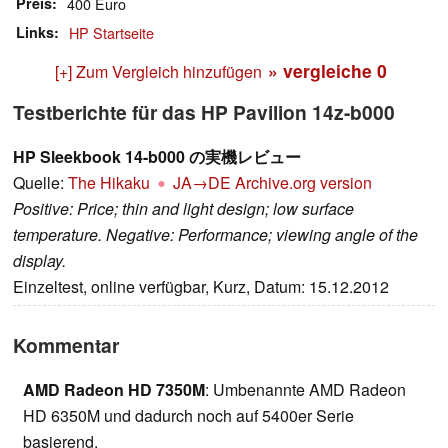
Preis
400 Euro
Links
HP Startseite
» vergleiche
0
[+] Zum Vergleich hinzufügen
Testberichte für das HP Pavilion 14z-b000
HP Sleekbook 14-b000 の実機レビュー
Quelle:
The Hikaku
JA→DE
Archive.org version
Positive: Price; thin and light design; low surface
temperature. Negative: Performance; viewing angle of the
display.
Einzeltest, online verfügbar, Kurz, Datum: 15.12.2012
Kommentar
AMD Radeon HD 7350M
: Umbenannte AMD Radeon
HD 6350M und dadurch noch auf 5400er Serie
basierend.