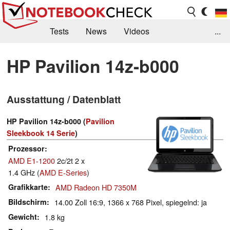
Tests
News
Videos
...
Benchmarks & Tech
Externe Tests
HP Pavilion 14z-b000
Kaufberatung
Deals
Suche
Jobs
Ausstattung / Datenblatt
Forum
HP Pavilion 14z-b000 (
Pavilion
Sleekbook 14 Serie
)
Prozessor
AMD E1-1200
2c/2t 2 x
1.4 GHz (
AMD E-Series
)
Grafikkarte
AMD Radeon HD 7350M
Bildschirm
14.00 Zoll 16:9, 1366 x 768 Pixel, spiegelnd: ja
Gewicht
1.8 kg