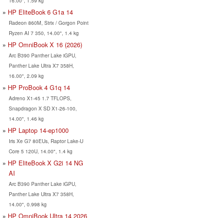
16.00", 1.59 kg
HP EliteBook 6 G1a 14
Radeon 860M, Strix / Gorgon Point
Ryzen AI 7 350, 14.00", 1.4 kg
HP OmniBook X 16 (2026)
Arc B390 Panther Lake iGPU,
Panther Lake Ultra X7 358H,
16.00", 2.09 kg
HP ProBook 4 G1q 14
Adreno X1-45 1.7 TFLOPS,
Snapdragon X SD X1-26-100,
14.00", 1.46 kg
HP Laptop 14-ep1000
Iris Xe G7 80EUs, Raptor Lake-U
Core 5 120U, 14.00", 1.4 kg
HP EliteBook X G2i 14 NG
AI
Arc B390 Panther Lake iGPU,
Panther Lake Ultra X7 358H,
14.00", 0.998 kg
HP OmniBook Ultra 14 2026