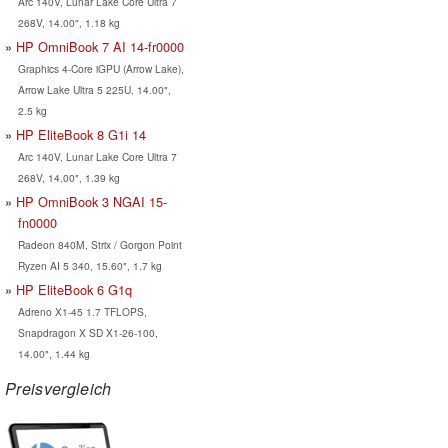
Arc 140V, Lunar Lake Core Ultra 7
268V, 14.00", 1.18 kg
HP OmniBook 7 AI 14-fr0000
Graphics 4-Core iGPU (Arrow Lake),
Arrow Lake Ultra 5 225U, 14.00",
2.5 kg
HP EliteBook 8 G1i 14
Arc 140V, Lunar Lake Core Ultra 7
268V, 14.00", 1.39 kg
HP OmniBook 3 NGAI 15-
fn0000
Radeon 840M, Strix / Gorgon Point
Ryzen AI 5 340, 15.60", 1.7 kg
HP EliteBook 6 G1q
Adreno X1-45 1.7 TFLOPS,
Snapdragon X SD X1-26-100,
14.00", 1.44 kg
Preisvergleich