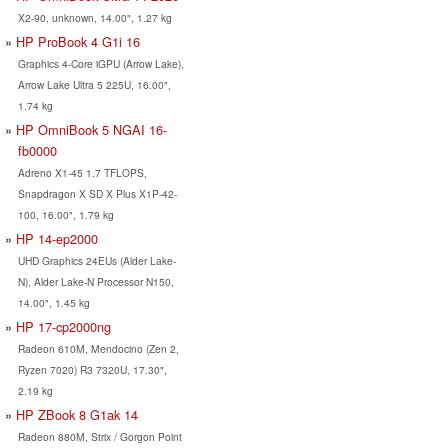
X2-90, unknown, 14.00", 1.27 kg
HP ProBook 4 G1i 16
Graphics 4-Core iGPU (Arrow Lake),
Arrow Lake Ultra 5 225U, 16.00",
1.74 kg
HP OmniBook 5 NGAI 16-
fb0000
Adreno X1-45 1.7 TFLOPS,
Snapdragon X SD X Plus X1P-42-
100, 16.00", 1.79 kg
HP 14-ep2000
UHD Graphics 24EUs (Alder Lake-
N), Alder Lake-N Processor N150,
14.00", 1.45 kg
HP 17-cp2000ng
Radeon 610M, Mendocino (Zen 2,
Ryzen 7020) R3 7320U, 17.30",
2.19 kg
HP ZBook 8 G1ak 14
Radeon 880M, Strix / Gorgon Point