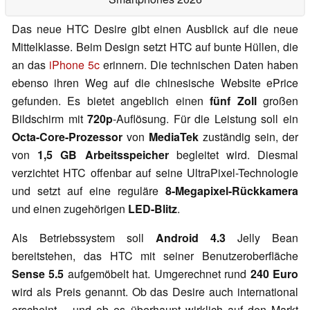
Das neue HTC Desire gibt einen Ausblick auf die neue
Mittelklasse. Beim Design setzt HTC auf bunte Hüllen, die
an das
iPhone 5c
erinnern. Die technischen Daten haben
ebenso ihren Weg auf die chinesische Website ePrice
gefunden. Es bietet angeblich einen
fünf Zoll
großen
Bildschirm mit
720p
-Auflösung. Für die Leistung soll ein
Octa-Core-Prozessor
von
MediaTek
zuständig sein, der
von
1,5 GB Arbeitsspeicher
begleitet wird. Diesmal
verzichtet HTC offenbar auf seine UltraPixel-Technologie
und setzt auf eine reguläre
8-Megapixel-Rückkamera
und einen zugehörigen
LED-Blitz
.
Als Betriebssystem soll
Android 4.3
Jelly Bean
bereitstehen, das HTC mit seiner Benutzeroberfläche
Sense 5.5
aufgemöbelt hat. Umgerechnet rund
240 Euro
wird als Preis genannt. Ob das Desire auch international
erscheint – und ob es überhaupt wirklich auf den Markt