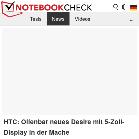
Tests
News
Videos
...
Benchmarks & Tech
Externe Tests
Kaufberatung
Deals
Suche
Jobs
Forum
HTC: Offenbar neues Desire mit 5-Zoll-
Display in der Mache