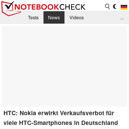
Tests
News
Videos
...
Benchmarks & Tech
Externe Tests
Kaufberatung
Deals
Suche
Jobs
Forum
HTC: Nokia erwirkt Verkaufsverbot für
viele HTC-Smartphones in Deutschland