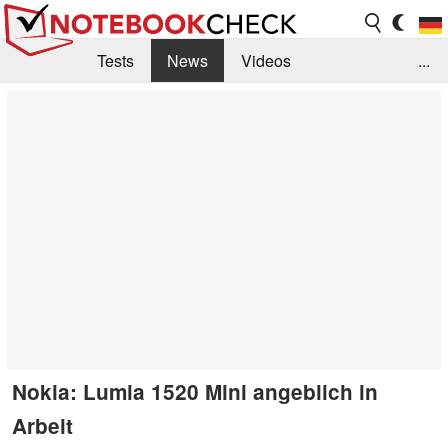
Tests
News
Videos
...
Benchmarks & Tech
Externe Tests
Kaufberatung
Deals
Suche
Jobs
Forum
Nokia: Lumia 1520 Mini angeblich in
Arbeit