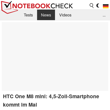
Tests
News
Videos
...
Benchmarks & Tech
Externe Tests
Kaufberatung
Deals
Suche
Jobs
Forum
HTC One M8 mini: 4,5-Zoll-Smartphone
kommt im Mai