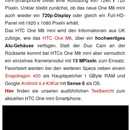
mini-Smartphone bietet eine Auflösung von 1280 x 720
Pixeln. Unklar bleibt zunächst, ob das neue One M8 mini
auch wieder ein
720p-Display
oder gleich ein Full-HD-
Panel mit 1920 x 1080 Pixeln erhält.
Das HTC One M8 mini wird den Informationen aus UK
zufolge, wie das
HTC One M8
, über ein
hochwertiges
Alu-Gehäuse
verfügen. Statt der Duo Cam an der
Rückseite kommt bei HTCs One M8 mini aber vermutlich
ein einzelnes Kameramodul mit
13 MPixeln
zum Einsatz.
Favorisiert werden bei den weiteren Specs neben einem
Snapdragon 400
als Hauptspeicher 1 GByte RAM und
Google
Android 4.4 KitKat
mit
Sense 6
als OS.
Hier
finden sie unseren ausführlichen
Testbericht
zum
aktuellen HTC One mini Smartphone.