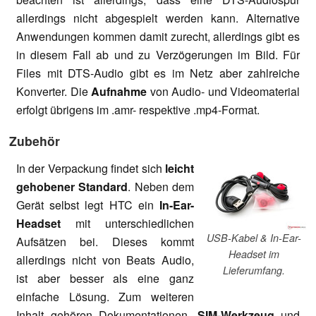
allerdings nicht abgespielt werden kann. Alternative
Anwendungen kommen damit zurecht, allerdings gibt es
in diesem Fall ab und zu Verzögerungen im Bild. Für
Files mit DTS-Audio gibt es im Netz aber zahlreiche
Konverter. Die
Aufnahme
von Audio- und Videomaterial
erfolgt übrigens im .amr- respektive .mp4-Format.
Zubehör
In der Verpackung findet sich
leicht
gehobener Standard
. Neben dem
Gerät selbst legt HTC ein
In-Ear-
Headset
mit unterschiedlichen
USB-Kabel & In-Ear-
Aufsätzen bei. Dieses kommt
Headset im
allerdings nicht von Beats Audio,
Lieferumfang.
ist aber besser als eine ganz
einfache Lösung. Zum weiteren
Inhalt gehören Dokumentationen,
SIM-Werkzeug
und