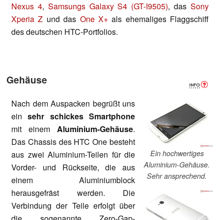
Nexus 4
,
Samsungs Galaxy S4 (GT-I9505)
, das
Sony
Xperia Z
und das
One X+
als ehemaliges Flaggschiff
des deutschen HTC-Portfolios.
Gehäuse
Nach dem Auspacken begrüßt uns
ein
sehr schickes Smartphone
mit einem
Aluminium-Gehäuse
.
Das Chassis des HTC One besteht
Ein hochwertiges
aus zwei Aluminium-Teilen für die
Aluminium-Gehäuse.
Vorder- und Rückseite, die aus
Sehr ansprechend.
einem Aluminiumblock
herausgefräst werden. Die
Verbindung der Teile erfolgt über
die sogenannte Zero-Gap-