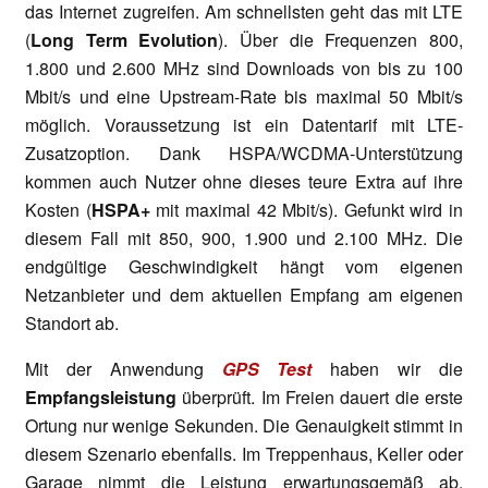
das Internet zugreifen. Am schnellsten geht das mit LTE
(
Long Term Evolution
). Über die Frequenzen 800,
1.800 und 2.600 MHz sind Downloads von bis zu 100
Mbit/s und eine Upstream-Rate bis maximal 50 Mbit/s
möglich. Voraussetzung ist ein Datentarif mit LTE-
Zusatzoption. Dank HSPA/WCDMA-Unterstützung
kommen auch Nutzer ohne dieses teure Extra auf ihre
Kosten (
HSPA+
mit maximal 42 Mbit/s). Gefunkt wird in
diesem Fall mit 850, 900, 1.900 und 2.100 MHz. Die
endgültige Geschwindigkeit hängt vom eigenen
Netzanbieter und dem aktuellen Empfang am eigenen
Standort ab.
Mit der Anwendung
GPS Test
haben wir die
Empfangsleistung
überprüft. Im Freien dauert die erste
Ortung nur wenige Sekunden. Die Genauigkeit stimmt in
diesem Szenario ebenfalls. Im Treppenhaus, Keller oder
Garage nimmt die Leistung erwartungsgemäß ab.