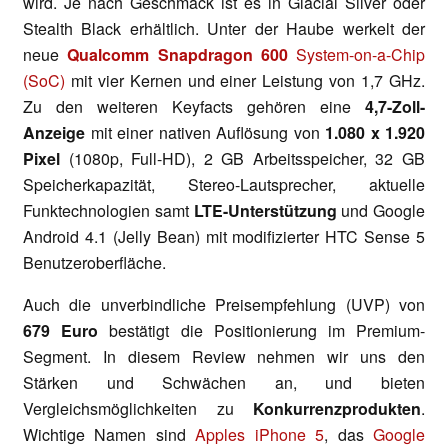
wird. Je nach Geschmack ist es in Glacial Silver oder
Stealth Black erhältlich. Unter der Haube werkelt der
neue
Qualcomm Snapdragon 600
System-on-a-Chip
(SoC)
mit vier Kernen und einer Leistung von 1,7 GHz.
Zu den weiteren Keyfacts gehören eine
4,7-Zoll-
Anzeige
mit einer nativen Auflösung von
1.080 x 1.920
Pixel
(1080p, Full-HD), 2 GB Arbeitsspeicher, 32 GB
Speicherkapazität, Stereo-Lautsprecher, aktuelle
Funktechnologien samt
LTE-Unterstützung
und Google
Android 4.1 (Jelly Bean) mit modifizierter HTC Sense 5
Benutzeroberfläche.
Auch die unverbindliche Preisempfehlung (UVP) von
679 Euro
bestätigt die Positionierung im Premium-
Segment. In diesem Review nehmen wir uns den
Stärken und Schwächen an, und bieten
Vergleichsmöglichkeiten zu
Konkurrenzprodukten
.
Wichtige Namen sind
Apples iPhone 5
, das
Google