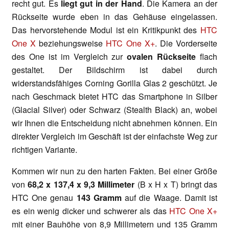
recht gut. Es
liegt gut in der Hand
. Die Kamera an der
Rückseite wurde eben in das Gehäuse eingelassen.
Das hervorstehende Modul ist ein Kritikpunkt des
HTC
One X
beziehungsweise
HTC One X+
. Die Vorderseite
des One ist im Vergleich zur
ovalen Rückseite
flach
gestaltet. Der Bildschirm ist dabei durch
widerstandsfähiges Corning Gorilla Glas 2 geschützt. Je
nach Geschmack bietet HTC das Smartphone in Silber
(Glacial Silver) oder Schwarz (Stealth Black) an, wobei
wir Ihnen die Entscheidung nicht abnehmen können. Ein
direkter Vergleich im Geschäft ist der einfachste Weg zur
richtigen Variante.
Kommen wir nun zu den harten Fakten. Bei einer Größe
von
68,2 x 137,4 x 9,3 Millimeter
(B x H x T) bringt das
HTC One genau
143 Gramm
auf die Waage. Damit ist
es ein wenig dicker und schwerer als das
HTC One X+
mit einer Bauhöhe von 8,9 Millimetern und 135 Gramm