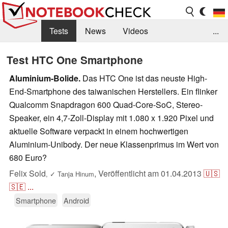
Tests
News
Videos
...
Benchmarks & Tech
Externe Tests
Test HTC One Smartphone
Kaufberatung
Deals
Suche
Jobs
Aluminium-Bolide.
Das HTC One ist das neuste High-
End-Smartphone des taiwanischen Herstellers. Ein flinker
Forum
Qualcomm Snapdragon 600 Quad-Core-SoC, Stereo-
Speaker, ein 4,7-Zoll-Display mit 1.080 x 1.920 Pixel und
aktuelle Software verpackt in einem hochwertigen
Aluminium-Unibody. Der neue Klassenprimus im Wert von
680 Euro?
Felix Sold
,
Veröffentlicht am
01.04.2013
🇺🇸
,
✓
Tanja Hinum
🇸🇪
...
Smartphone
Android