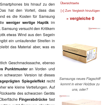
Übersichtseite
Smartphones bis hinauf zu den
Das hat den Vorteil, dass das
[+] Zum Vergleich hinzufügen
nd es die Kosten für Samsung
» vergleiche
0
 die
weniger wertige Haptik
im
. Samsung versucht den Kritikern
ptik etwas Wind aus den Segeln
gibt ein umlaufender Streifen in
leibt das Material aber, was es
etztlich Geschmackssache, ebenso
es Punktmuster
an Vorder- und
en schwarzen Version ist dieses
Samsungs neues Flagschiff
sgeprägten Spiegeleffekt
recht
kommt in einer Holzbox zu
eher wie kleine Vertiefungen. Auf
uns, oder?
 Rückseite des schwarzen Geräts
 Oberfläche
Fingerabdrücke
fast