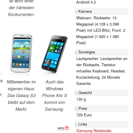
ist wohl einer
Android 4.2
der härtesten
Kamera
Konkurrenten.
Webcam: Rückseite: 13
Megapixel (4.128 x 3.096
Pixel) mit LED-Blitz, Front: 2
Megapixel (1.920 x 1.080
Pixel)
Sonstiges
Lautsprecher: Lautsprecher an
der Rückseite, Tastatur:
virtuelles Keyboard, Headset,
Kurzanleitung, 24 Monate
us
Mitbewerber im
Auch das
Garantie
eigenen Haus:
Windows
Gewicht
s-
Das Galaxy S3
Phone Ativ S
130 g
bleibt auf dem
kommt von
Preis
Markt.
Samsung.
729 Euro
Links
Samsung Notebooks