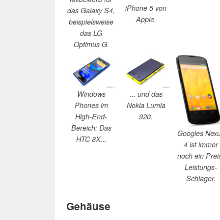
iPhone 5 von
das Galaxy S4,
Apple.
beispielsweise
das LG
Optimus G.
Windows
... und das
Phones im
Nokia Lumia
High-End-
920.
Bereich: Das
Googles Nex
HTC 8X...
4 ist immer
noch ein Prei
Leistungs-
Schlager.
Gehäuse