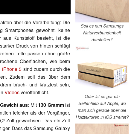
kten über die Verarbeitung: Die
Soll es nun Samsungs
ng Smartphones gewohnt, keine
Naturverbundenheit
us Kunststoff besteht, ist die
darstellen?
 starker Druck von hinten schlägt
nzelnen Teile passen ohne große
ochene Oberflächen, wie beim
 iPhone 5
sind zudem durch die
sen. Zudem soll das über dem
trem bruch- und kratzfest sein,
hon
Videos
veröffentlicht.
Oder ist es gar ein
Seitenhieb auf Apple, wo
 Gewicht aus
: Mit
130 Gramm
ist
man sich gerade über die
ich leichter als der Vorgänger,
Holztexturen in iOS streitet?
0,2 Zoll gewachsen. Das ein Zoll
iger. Dass das Samsung Galaxy