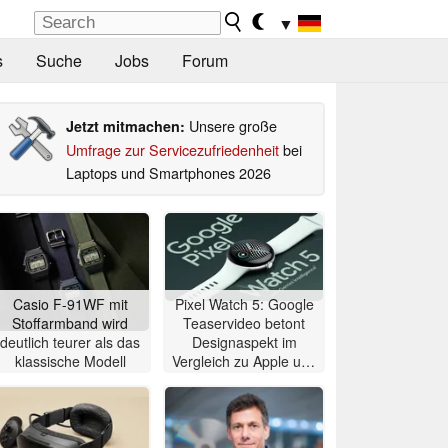
▼
s
Suche
Jobs
Forum
Unsere große
Jetzt mitmachen:
Umfrage zur Servicezufriedenheit
bei
Laptops und Smartphones 2026
Casio F-91WF mit
Pixel Watch 5: Google
Stoffarmband wird
Teaservideo betont
deutlich teurer als das
Designaspekt im
klassische Modell
Vergleich zu Apple und
Samsung