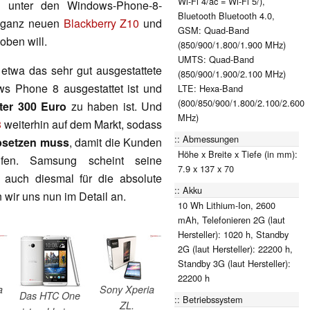
Wi-Fi 4/ac = Wi-Fi 5/),
ll unter den Windows-Phone-8-
Bluetooth Bluetooth 4.0,
m ganz neuen
Blackberry Z10
und
GSM: Quad-Band
oben will.
(850/900/1.800/1.900 MHz)
UMTS: Quad-Band
etwa das sehr gut ausgestattete
(850/900/1.900/2.100 MHz)
ws Phone 8 ausgestattet ist und
LTE: Hexa-Band
(800/850/900/1.800/2.100/2.600
ter 300 Euro
zu haben ist. Und
MHz)
3
weiterhin auf dem Markt, sodass
Abmessungen
absetzen muss
, damit die Kunden
Höhe x Breite x Tiefe (in mm):
ifen. Samsung scheint seine
7.9 x 137 x 70
auch diesmal für die absolute
Akku
 wir uns nun im Detail an.
10 Wh Lithium-Ion, 2600
mAh, Telefonieren 2G (laut
Hersteller): 1020 h, Standby
2G (laut Hersteller): 22200 h,
Standby 3G (laut Hersteller):
22200 h
a
Sony Xperia
Das HTC One
Betriebssystem
ZL.