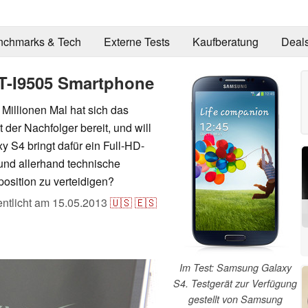
nchmarks & Tech
Externe Tests
Kaufberatung
Deal
T-I9505 Smartphone
Millionen Mal hat sich das
der Nachfolger bereit, und will
y S4 bringt dafür ein Full-HD-
d allerhand technische
position zu verteidigen?
entlicht am
15.05.2013
🇺🇸
🇪🇸
Im Test: Samsung Galaxy
S4. Testgerät zur Verfügung
gestellt von Samsung