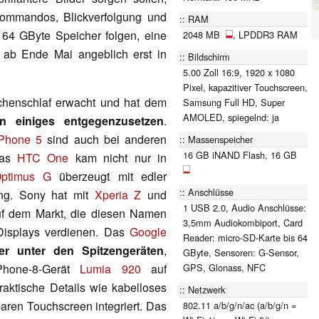
kommandos, Blickverfolgung und
RAM
it 64 GByte Speicher folgen, eine
2048 MB
, LPDDR3 RAM
 ab Ende Mai angeblich erst in
Bildschirm
5.00 Zoll 16:9, 1920 x 1080
Pixel, kapazitiver Touchscreen,
chenschlaf erwacht und hat dem
Samsung Full HD, Super
AMOLED, spiegelnd: ja
en einiges entgegenzusetzen
.
iPhone 5
sind auch bei anderen
Massenspeicher
16 GB iNAND Flash, 16 GB
Das
HTC One
kam nicht nur in
ptimus G
überzeugt mit edler
Anschlüsse
ung. Sony hat mit
Xperia Z
und
1 USB 2.0, Audio Anschlüsse:
uf dem Markt, die diesen Namen
3,5mm Audiokombiport, Card
Displays verdienen. Das
Google
Reader: micro-SD-Karte bis 64
er unter den Spitzengeräten
,
GByte, Sensoren: G-Sensor,
GPS, Glonass, NFC
Phone-8-Gerät
Lumia 920
auf
raktische Details wie kabelloses
Netzwerk
ren Touchscreen integriert. Das
802.11 a/b/g/n/ac (a/b/g/n =