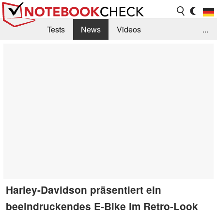
Tests
News
Videos
...
Benchmarks & Tech
Externe Tests
Kaufberatung
Deals
Suche
Jobs
Forum
Harley-Davidson präsentiert ein
beeindruckendes E-Bike im Retro-Look