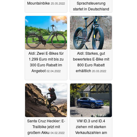
Mountainbike
Sprachsteuerung
25.05.2022
startet in Deutschland
mit sattem Rabatt
04.04.2022
Aldi: Zwei E-Bikes für
Aldi: Starkes, gut
1.299 Euro mit bis zu
bewertetes E-Bike mit
300 Euro Rabatt im
800 Euro Rabatt
Angebot
erhältlich
02.04.2022
20.03.2022
Santa Cruz Heckler: E-
VW ID.3 und ID.4
Trailbike jetzt mit
ziehen mit starken
großem Akku
Verkaufszahlen am
04.02.2022