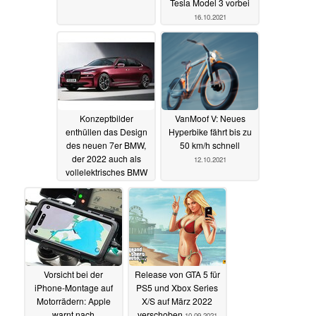
Tesla Model 3 vorbei
16.10.2021
Konzeptbilder
VanMoof V: Neues
enthüllen das Design
Hyperbike fährt bis zu
des neuen 7er BMW,
50 km/h schnell
der 2022 auch als
12.10.2021
vollelektrisches BMW
i7 Modell erscheinen
soll
15.10.2021
Vorsicht bei der
Release von GTA 5 für
iPhone-Montage auf
PS5 und Xbox Series
Motorrädern: Apple
X/S auf März 2022
warnt nach
verschoben
10.09.2021