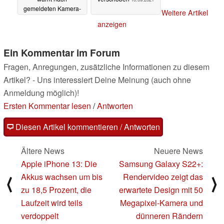
gemeldeten Kamera-
Weitere Artikel
Schäden
12.09.2021
anzeigen
Ein Kommentar im Forum
Fragen, Anregungen, zusätzliche Informationen zu diesem
Artikel? - Uns interessiert Deine Meinung (auch ohne
Anmeldung möglich)!
Ersten Kommentar lesen
/
Antworten
Diesen Artikel kommentieren / Antworten
Ältere News
Neuere News
Apple iPhone 13: Die
Samsung Galaxy S22+:
Akkus wachsen um bis
Rendervideo zeigt das
⟨
⟩
zu 18,5 Prozent, die
erwartete Design mit 50
Laufzeit wird teils
Megapixel-Kamera und
verdoppelt
dünneren Rändern