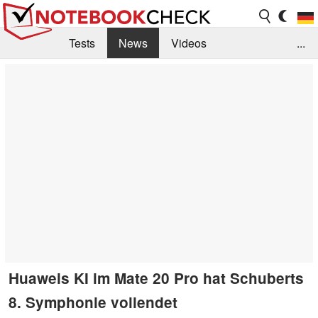
Tests
News
Videos
...
Benchmarks & Tech
Externe Tests
Kaufberatung
Deals
Suche
Jobs
Forum
Huaweis KI im Mate 20 Pro hat Schuberts
8. Symphonie vollendet