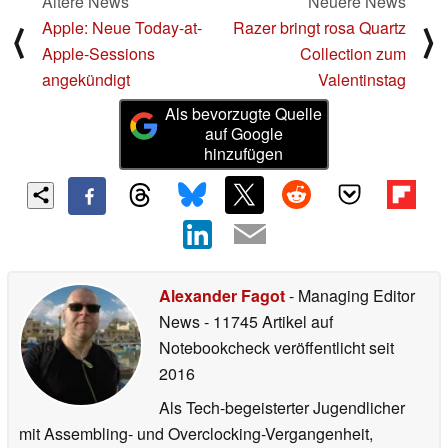
Ältere News
Neuere News
Apple: Neue Today-at-
Razer bringt rosa Quartz
⟨
⟩
Apple-Sessions
Collection zum
angekündigt
Valentinstag
Als bevorzugte Quelle
auf Google
hinzufügen
Alexander Fagot
- Managing Editor
News
- 11745 Artikel auf
Notebookcheck veröffentlicht
seit
2016
Als Tech-begeisterter Jugendlicher
mit Assembling- und Overclocking-Vergangenheit,