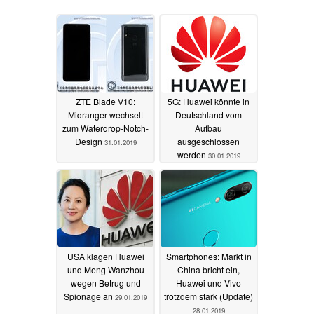
ZTE Blade V10:
5G: Huawei könnte in
Midranger wechselt
Deutschland vom
zum Waterdrop-Notch-
Aufbau
Design
ausgeschlossen
31.01.2019
werden
30.01.2019
USA klagen Huawei
Smartphones: Markt in
und Meng Wanzhou
China bricht ein,
wegen Betrug und
Huawei und Vivo
Spionage an
trotzdem stark (Update)
29.01.2019
28.01.2019