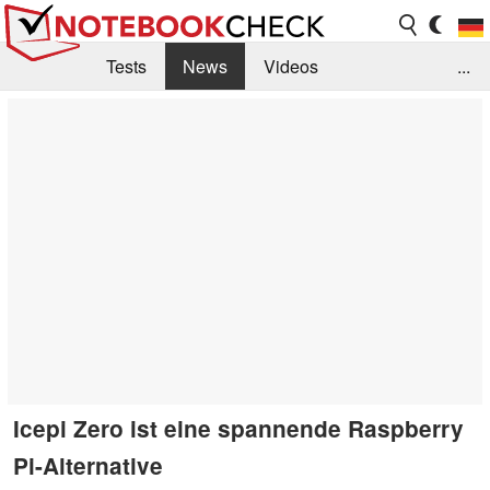
Tests
News
Videos
...
Benchmarks & Tech
Externe Tests
Kaufberatung
Deals
Suche
Jobs
Forum
Icepi Zero ist eine spannende Raspberry
Pi-Alternative