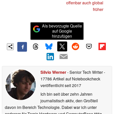
offenbar auch global
früher
Als bevorzugte Quelle
auf Google
hinzufügen
Silvio Werner
- Senior Tech Writer
-
17786 Artikel auf Notebookcheck
veröffentlicht
seit 2017
Ich bin seit über zehn Jahren
journalistisch aktiv, den Großteil
davon im Bereich Technologie. Dabei war ich unter
anderem für Tom's Hardware und ComputerBase tätig