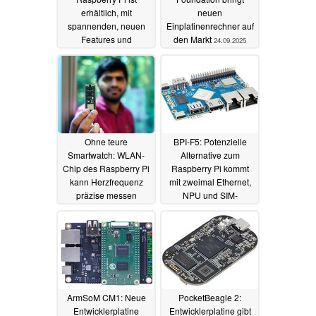
erhältlich, mit
neuen
spannenden, neuen
Einplatinenrechner auf
Features und
den Markt
24.09.2025
mechanischer Tastatur
25.09.2025
Ohne teure
BPI-F5: Potenzielle
Smartwatch: WLAN-
Alternative zum
Chip des Raspberry Pi
Raspberry Pi kommt
kann Herzfrequenz
mit zweimal Ethernet,
präzise messen
NPU und SIM-
Kartenslot
07.09.2025
01.09.2025
ArmSoM CM1: Neue
PocketBeagle 2:
Entwicklerplatine
Entwicklerplatine gibt