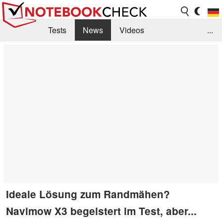
Tests
News
Videos
...
Benchmarks & Tech
Externe Tests
Kaufberatung
Deals
Suche
Jobs
Forum
Ideale Lösung zum Randmähen?
Navimow X3 begeistert im Test, aber...