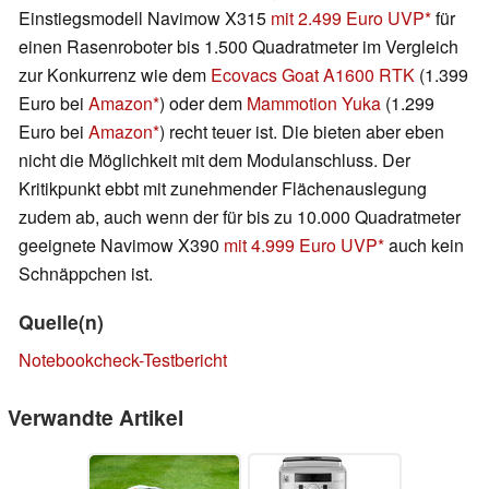
Einstiegsmodell Navimow X315
mit 2.499 Euro UVP
für
einen Rasenroboter bis 1.500 Quadratmeter im Vergleich
zur Konkurrenz wie dem
Ecovacs Goat A1600 RTK
(1.399
Euro bei
Amazon
) oder dem
Mammotion Yuka
(1.299
Euro bei
Amazon
) recht teuer ist. Die bieten aber eben
nicht die Möglichkeit mit dem Modulanschluss. Der
Kritikpunkt ebbt mit zunehmender Flächenauslegung
zudem ab, auch wenn der für bis zu 10.000 Quadratmeter
geeignete Navimow X390
mit 4.999 Euro UVP
auch kein
Schnäppchen ist.
Quelle(n)
Notebookcheck-Testbericht
Verwandte Artikel