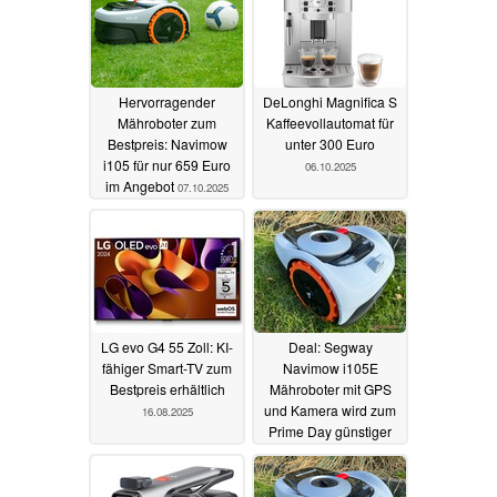
Hervorragender
DeLonghi Magnifica S
Mähroboter zum
Kaffeevollautomat für
Bestpreis: Navimow
unter 300 Euro
i105 für nur 659 Euro
06.10.2025
im Angebot
07.10.2025
LG evo G4 55 Zoll: KI-
Deal: Segway
fähiger Smart-TV zum
Navimow i105E
Bestpreis erhältlich
Mähroboter mit GPS
und Kamera wird zum
16.08.2025
Prime Day günstiger
denn je angeboten
08.07.2025