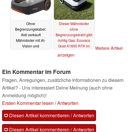
Ohne
Dieser Mähroboter
Begrenzungskabel:
ohne
Aldi verkauft
Begrenzungsdraht gibt
Mähroboter mit AI-
richtig Gas: Ecovacs
Vision und
Goat A1600 RTK im
Weitere Artikel
Kantenschneidefunktion
Test
14.06.2025
anzeigen
27.06.2025
Ein Kommentar im Forum
Fragen, Anregungen, zusätzliche Informationen zu diesem
Artikel? - Uns interessiert Deine Meinung (auch ohne
Anmeldung möglich)!
Ersten Kommentar lesen
/
Antworten
Diesen Artikel kommentieren / Antworten
Diesen Artikel kommentieren / Antworten