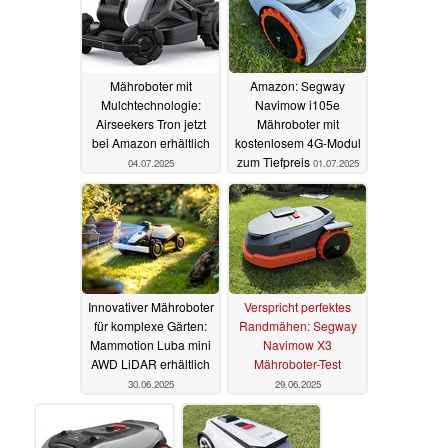
Mähroboter mit
Amazon: Segway
Mulchtechnologie:
Navimow i105e
Airseekers Tron jetzt
Mähroboter mit
bei Amazon erhältlich
kostenlosem 4G-Modul
zum Tiefpreis
04.07.2025
01.07.2025
Innovativer Mähroboter
Verspricht perfektes
für komplexe Gärten:
Randmähen: Segway
Mammotion Luba mini
Navimow X3
AWD LiDAR erhältlich
Mähroboter-Test
30.06.2025
29.06.2025