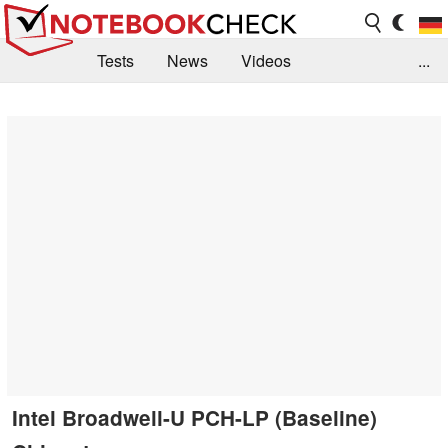
Tests
News
Videos
...
Benchmarks & Tech
Externe Tests
Kaufberatung
Deals
Suche
Jobs
Forum
Intel Broadwell-U PCH-LP (Baseline)