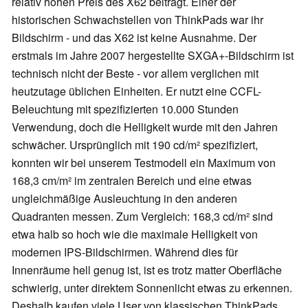
relativ hohen Preis des X62 beiträgt. Einer der
historischen Schwachstellen von
ThinkPads war ihr
Bildschirm - und das X62 ist keine Ausnahme. Der
erstmals im Jahre
2007 hergestellte SXGA+-Bildschirm ist
technisch nicht der Beste - vor allem verglichen mit
heutzutage üblichen Einheiten. Er nutzt eine CCFL-
Beleuchtung mit spezifizierten 10.000 Stunden
Verwendung, doch die Helligkeit wurde mit den Jahren
schwächer. Ursprünglich mit 190 cd/m² spezifiziert,
konnten wir bei unserem Testmodell ein Maximum von
168,3 cm/m² im zentralen Bereich und eine etwas
ungleichmäßige Ausleuchtung in den anderen
Quadranten messen. Zum Vergleich: 168,3 cd/m² sind
etwa halb so hoch wie die maximale Helligkeit von
modernen IPS-Bildschirmen. Während dies für
Innenräume hell genug ist, ist es trotz matter Oberfläche
schwierig, unter direktem Sonnenlicht etwas zu erkennen.
Deshalb kaufen viele User von klassischen ThinkPads