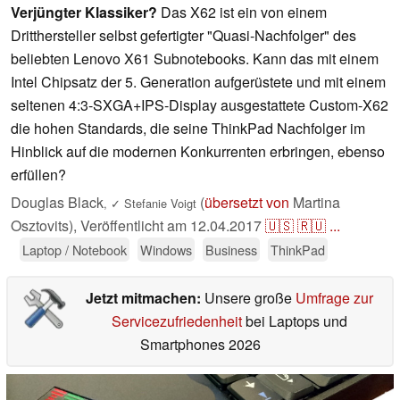
Verjüngter Klassiker?
Das X62 ist ein von einem
Dritthersteller selbst gefertigter "Quasi-Nachfolger" des
beliebten Lenovo X61 Subnotebooks. Kann das mit einem
Intel Chipsatz der 5. Generation aufgerüstete und mit einem
seltenen 4:3-SXGA+IPS-Display ausgestattete Custom-X62
die hohen Standards, die seine ThinkPad Nachfolger im
Hinblick auf die modernen Konkurrenten erbringen, ebenso
erfüllen?
Douglas Black
(
übersetzt von
Martina
,
✓
Stefanie Voigt
Osztovits),
Veröffentlicht am
12.04.2017
🇺🇸
🇷🇺
...
Laptop / Notebook
Windows
Business
ThinkPad
Jetzt mitmachen:
Unsere große
Umfrage zur
Servicezufriedenheit
bei Laptops und
Smartphones 2026