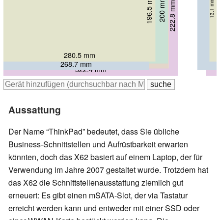
196.5 mm
208.5 mm
200 mm
13.1 mm
209 mm
18.5 mm
222.8 mm
212 mm
20.3 mm
35.5 mm
18 mm
19.8 mm
280.5 mm
304 mm
305.5 mm
305 mm
268.7 mm
322.4 mm
Aussattung
Der Name “ThinkPad” bedeutet, dass Sie übliche
Business-Schnittstellen und Aufrüstbarkeit erwarten
könnten, doch das X62 basiert auf einem Laptop, der für
Verwendung im Jahre 2007 gestaltet wurde. Trotzdem hat
das X62 die Schnittstellenausstattung ziemlich gut
erneuert: Es gibt einen mSATA-Slot, der via Tastatur
erreicht werden kann und entweder mit einer SSD oder