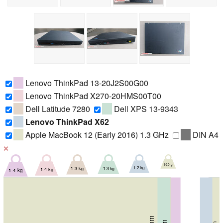
Lenovo ThinkPad 13-20J2S00G00
Lenovo ThinkPad X270-20HMS00T00
Dell Latitude 7280
Dell XPS 13-9343
Lenovo ThinkPad X62
Apple MacBook 12 (Early 2016) 1.3 GHz
DIN A4
❌
920 g
1.2 kg
1.3 kg
1.3 kg
1.4 kg
1.4 kg