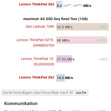
Lenovo ThinkPad X62
8.2
MB/s
min
max
(3.6
- 9.8
)
maximum AS SSD Seq Read Test (1GB)
Dell Latitude 7280
90.9
MB/s
+536%
Lenovo ThinkPad X270-
88
MB/s
+515%
20HMS00T00
Lenovo ThinkPad 13-
27.02
MB/s
+89%
20J2S00G00
Lenovo ThinkPad X62
14.3
MB/s
Kommunikation