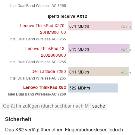
Intel Dual Band Wireless-AC 8265
iperf3 receive AX12
Lenovo ThinkPad X270-
671
MBit/s
+29%
20HMS00T00
Intel Dual Band Wireless-AC 8265
Lenovo ThinkPad 13-
645
MBit/s
+24%
20J2S00G00
Intel Dual Band Wireless-AC 8265
Dell Latitude 7280
641
MBit/s
+23%
Intel Dual Band Wireless-AC 8265
Lenovo ThinkPad X62
522
MBit/s
Intel Dual Band Wireless-AC 7260
Sicherheit
Das X62 verfügt über einen Fingerabdruckleser, jedoch