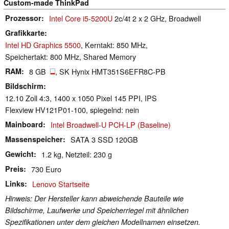
Custom-made ThinkPad
Prozessor
Intel Core i5-5200U
2c/4t 2 x 2 GHz, Broadwell
Grafikkarte
Intel HD Graphics 5500
, Kerntakt: 850 MHz,
Speichertakt: 800 MHz, Shared Memory
RAM
8 GB
, SK Hynix HMT351S6EFR8C-PB
Bildschirm
12.10 Zoll 4:3, 1400 x 1050 Pixel 145 PPI, IPS
Flexview HV121P01-100, spiegelnd: nein
Mainboard
Intel Broadwell-U PCH-LP (Baseline)
Massenspeicher
SATA 3 SSD 120GB
Gewicht
1.2 kg, Netzteil: 230 g
Preis
730 Euro
Links
Lenovo Startseite
Hinweis: Der Hersteller kann abweichende Bauteile wie
Bildschirme, Laufwerke und Speicherriegel mit ähnlichen
Spezifikationen unter dem gleichen Modellnamen einsetzen.