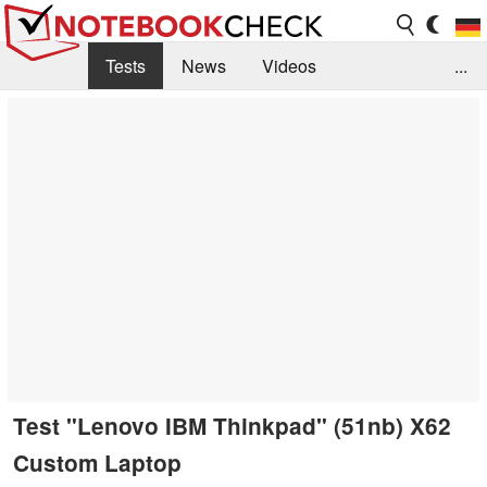
Tests
News
Videos
...
Benchmarks & Tech
Externe Tests
Kaufberatung
Deals
Suche
Jobs
Forum
Test "Lenovo IBM Thinkpad" (51nb) X62
Custom Laptop