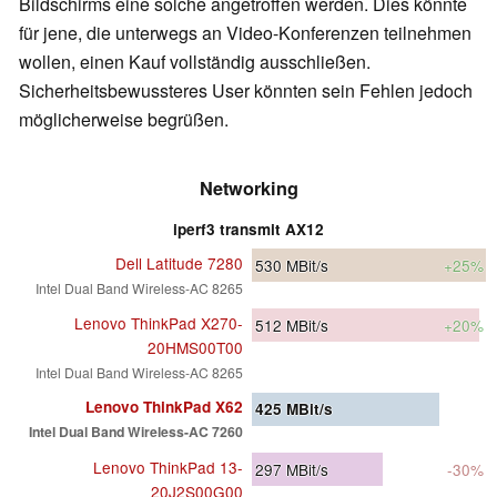
Bildschirms eine solche angetroffen werden. Dies könnte
für jene, die unterwegs an Video-Konferenzen teilnehmen
wollen, einen Kauf vollständig ausschließen.
Sicherheitsbewussteres User könnten sein Fehlen jedoch
möglicherweise begrüßen.
Networking
iperf3 transmit AX12
Dell Latitude 7280
530
MBit/s
+25%
Intel Dual Band Wireless-AC 8265
Lenovo ThinkPad X270-
512
MBit/s
+20%
20HMS00T00
Intel Dual Band Wireless-AC 8265
Lenovo ThinkPad X62
425
MBit/s
Intel Dual Band Wireless-AC 7260
Lenovo ThinkPad 13-
297
MBit/s
-30%
20J2S00G00