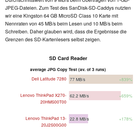
JPEG-Dateien. Zum Test des SanDisk-SD-Caddys nutzten
wir eine Kingston 64 GB MicroSD Class 10 Karte mit
Nennraten von 45 MB/s beim Lesen und 10 MB/s beim
Schreiben. Daher glauben wird, dass die Ergebnisse die
Grenzen des SD-Kartenlesers selbst zeigen.
SD Card Reader
average JPG Copy Test (av. of 3 runs)
Dell Latitude 7280
77
MB/s
+839%
Lenovo ThinkPad X270-
62.2
MB/s
+659%
20HMS00T00
Lenovo ThinkPad 13-
22.8
MB/s
+178%
20J2S00G00