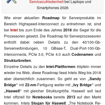
Servicezufriedenheit
bei Laptops und
Smartphones 2026
Wie einer aktuellen
Roadmap
für Serverprodukte im
Bereich Highspeed-Interconnect zu entnehmen ist, sind
bei
Intel
bis zum Ende des Jahres
2018
die Segel für die
Prozessoren gesetzt. Die Roadmap für Serverprozessoren
enthüllt dabei neben Details zu den 40/100-Gb-
Serververbindungen, 10 GBase-T, Dual-Port-100-Gb-
Interconnects, PCIe 3.0, PCIe 4.0 auch
Codenamen
und
Strukturbreiten
.
Einzelne Details zu den
Intel-Plattformen
tröpfeln immer
wieder ins Web, diese Roadmap fasst Intels Weg bis 2018
aber übersichtlich zusammen. So geht es von
„Sandy
Bridge“
mit
22-nm
-Fertigung weiter mit
„Ivy Bridge“
und
„Haswell“
mit gleicher Strukturgröße. Haswell soll laut
Intel offiziell für
Notebooks
bereits
2013
auf den Markt
kommen. Intels
Slogan für Haswell
: „The Notebook Re-