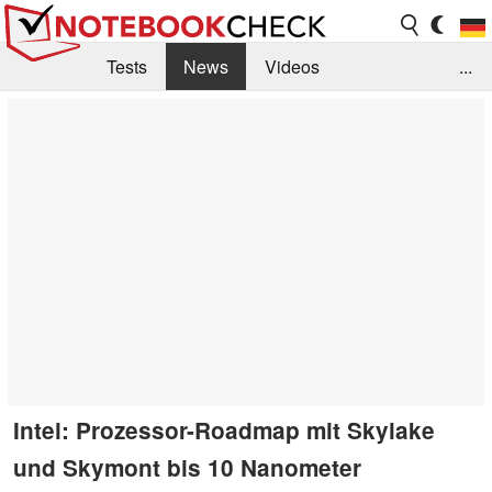
Tests
News
Videos
...
Benchmarks & Tech
Externe Tests
Kaufberatung
Deals
Suche
Jobs
Forum
Intel: Prozessor-Roadmap mit Skylake
und Skymont bis 10 Nanometer