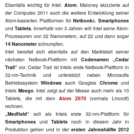
Ebenfalls wichtig für Intel:
Atom
. Maloney skizzierte auf
der Computex 2011 auch die weitere Entwicklung seiner
Atom-basierten Plattformen für
Netbook
s,
Smartphones
und
Tablets
. Innerhalb von 3 Jahren will Intel seine Atom-
Prozessoren von 32 Nanometern, auf 22 und dann sogar
14 Nanometer
schrumpfen.
Intel bereitet sich ebenfalls auf den Marktstart seiner
nächsten Netbook-Plattform mit
Codenamen „Cedar
Trail“
vor. Cedar Trail ist Intels erste Netbook-Plattform in
32-nm-Technik und unterstützt neben Microsofts
Betriebssystem
Windows
auch Googles
Chrome
und
Intels
Meego
. Intel zeigt auf der Messe auch mehr als 10
Tablets, die mit dem
Atom Z670
(vormals Lincroft)
rechnen.
„Medfield“
soll als Intels erste 32-nm-Plattform für
Smartphones
und
Tablets
noch in diesem Jahr in
Produktion gehen und in der
ersten Jahreshälfte 2012