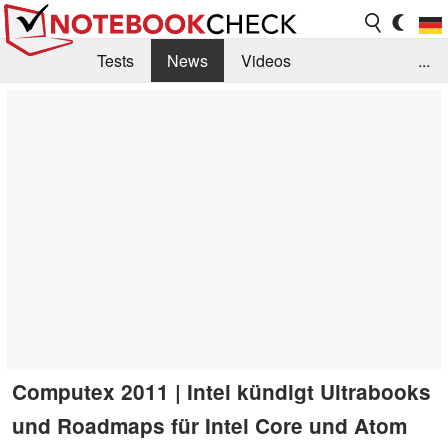
Tests
News
Videos
...
Benchmarks & Tech
Externe Tests
Kaufberatung
Deals
Suche
Jobs
Forum
Computex 2011 | Intel kündigt Ultrabooks
und Roadmaps für Intel Core und Atom