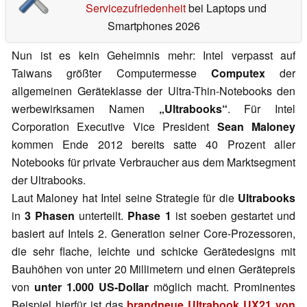
Servicezufriedenheit
bei Laptops und
Smartphones 2026
Nun ist es kein Geheimnis mehr: Intel verpasst auf
Taiwans größter Computermesse
Computex
der
allgemeinen Geräteklasse der Ultra-Thin-Notebooks den
werbewirksamen Namen
„Ultrabooks“
. Für Intel
Corporation Executive Vice President
Sean Maloney
kommen Ende 2012 bereits satte 40 Prozent aller
Notebooks für private Verbraucher aus dem Marktsegment
der Ultrabooks.
Laut Maloney hat Intel seine Strategie für die
Ultrabooks
in
3 Phasen
unterteilt.
Phase 1
ist soeben gestartet und
basiert auf Intels 2. Generation seiner Core-Prozessoren,
die sehr flache, leichte und schicke Gerätedesigns mit
Bauhöhen von unter 20 Millimetern und einen Gerätepreis
von
unter 1.000 US-Dollar
möglich macht. Prominentes
Beispiel hierfür ist das
brandneue Ultrabook UX21 von