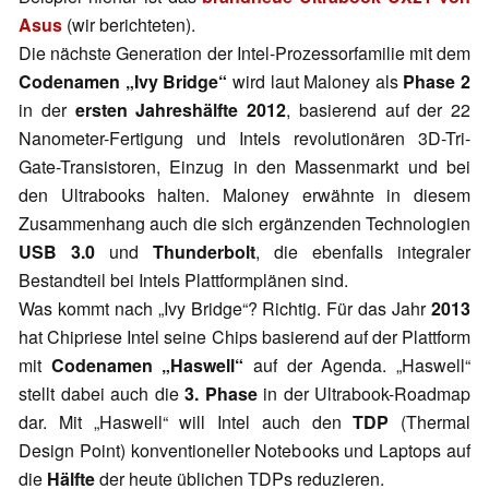
Asus
(wir berichteten).
Die nächste Generation der Intel-Prozessorfamilie mit dem
Codenamen „Ivy Bridge“
wird laut Maloney als
Phase 2
in der
ersten Jahreshälfte 2012
, basierend auf der 22
Nanometer-Fertigung und Intels revolutionären 3D-Tri-
Gate-Transistoren, Einzug in den Massenmarkt und bei
den Ultrabooks halten. Maloney erwähnte in diesem
Zusammenhang auch die sich ergänzenden Technologien
USB 3.0
und
Thunderbolt
, die ebenfalls integraler
Bestandteil bei Intels Plattformplänen sind.
Was kommt nach „Ivy Bridge“? Richtig. Für das Jahr
2013
hat Chipriese Intel seine Chips basierend auf der Plattform
mit
Codenamen „Haswell“
auf der Agenda. „Haswell“
stellt dabei auch die
3. Phase
in der Ultrabook-Roadmap
dar. Mit „Haswell“ will Intel auch den
TDP
(Thermal
Design Point) konventioneller Notebooks und Laptops auf
die
Hälfte
der heute üblichen TDPs reduzieren.