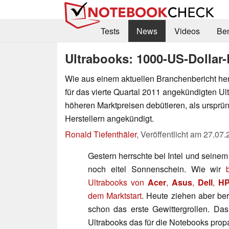
Tests
News
Videos
Be
Ultrabooks: 1000-US-Dollar-
Wie aus einem aktuellen Branchenbericht her
für das vierte Quartal 2011 angekündigten Ul
höheren Marktpreisen debütieren, als ursprün
Herstellern angekündigt.
Ronald Tiefenthäler
,
Veröffentlicht am
27.07.
Gestern herrschte bei Intel und seinem
noch eitel Sonnenschein. Wie wir
Ultrabooks von
Acer
,
Asus
,
Dell
,
H
dem Marktstart
. Heute ziehen aber be
schon das erste Gewittergrollen. Das
Ultrabooks das für die Notebooks prop