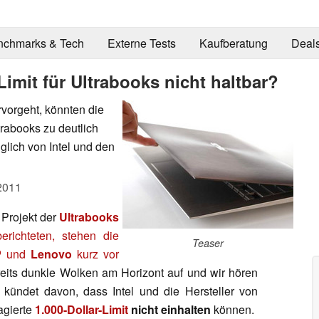
nchmarks & Tech
Externe Tests
Kaufberatung
Deal
Limit für Ultrabooks nicht haltbar?
vorgeht, könnten die
trabooks zu deutlich
glich von Intel und den
2011
 Projekt der
Ultrabooks
berichteten, stehen die
Teaser
P
und
Lenovo
kurz vor
reits dunkle Wolken am Horizont auf und wir hören
 kündet davon, dass Intel und die Hersteller von
agierte
1.000-Dollar-Limit
nicht einhalten
können.