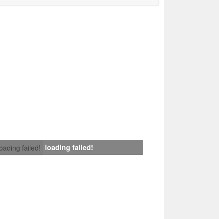
loading failed!
loading failed!