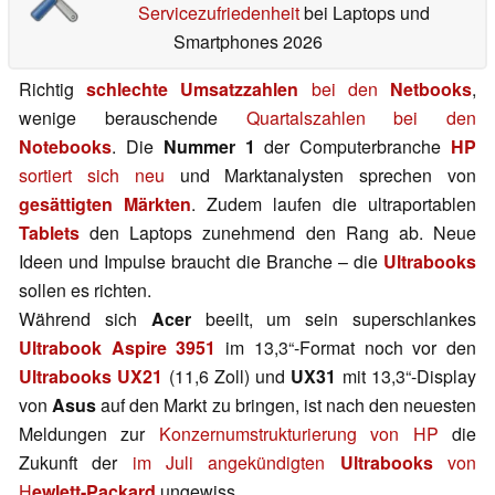
Servicezufriedenheit
bei Laptops und
Smartphones 2026
Richtig
schlechte Umsatzzahlen
bei den
Netbooks
,
wenige berauschende
Quartalszahlen bei den
Notebooks
. Die
Nummer 1
der Computerbranche
HP
sortiert sich neu
und Marktanalysten sprechen von
gesättigten Märkten
. Zudem laufen die ultraportablen
Tablets
den Laptops zunehmend den Rang ab. Neue
Ideen und Impulse braucht die Branche – die
Ultrabooks
sollen es richten.
Während sich
Acer
beeilt, um sein superschlankes
Ultrabook Aspire 3951
im 13,3“-Format noch vor den
Ultrabooks UX21
(11,6 Zoll) und
UX31
mit 13,3“-Display
von
Asus
auf den Markt zu bringen, ist nach den neuesten
Meldungen zur
Konzernumstrukturierung von HP
die
Zukunft der
im Juli angekündigten
Ultrabooks
von
H
ewlett-Packard
ungewiss.