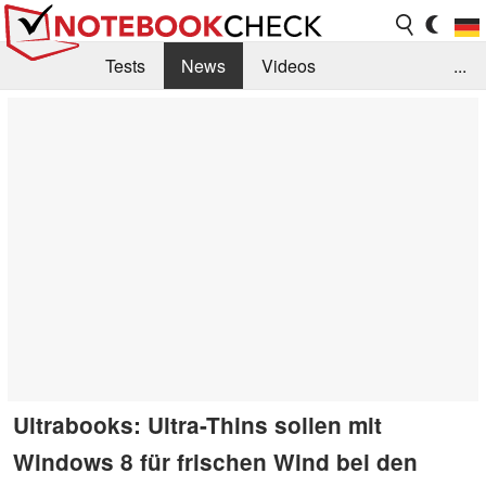
Tests
News
Videos
...
Benchmarks & Tech
Externe Tests
Kaufberatung
Deals
Suche
Jobs
Forum
Ultrabooks: Ultra-Thins sollen mit
Windows 8 für frischen Wind bei den