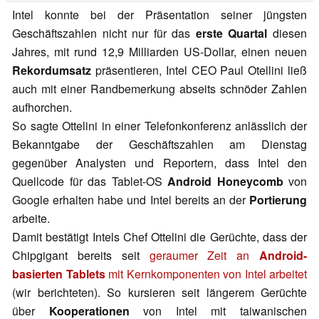
Intel konnte bei der Präsentation seiner jüngsten
Geschäftszahlen nicht nur für das
erste Quartal
diesen
Jahres, mit rund 12,9 Milliarden US-Dollar, einen neuen
Rekordumsatz
präsentieren, Intel CEO Paul Otellini ließ
auch mit einer Randbemerkung abseits schnöder Zahlen
aufhorchen.
So sagte Ottelini in einer Telefonkonferenz anlässlich der
Bekanntgabe der Geschäftszahlen am Dienstag
gegenüber Analysten und Reportern, dass Intel den
Quellcode für das Tablet-OS
Android Honeycomb
von
Google erhalten habe und Intel bereits an der
Portierung
arbeite.
Damit bestätigt Intels Chef Ottelini die Gerüchte, dass der
Chipgigant bereits seit
geraumer Zeit an
Android-
basierten Tablets
mit Kernkomponenten von Intel arbeitet
(wir berichteten). So kursieren seit längerem Gerüchte
über
Kooperationen
von Intel mit taiwanischen