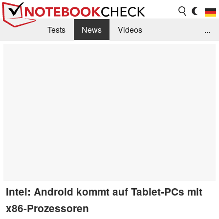
Tests
News
Videos
...
Benchmarks & Tech
Externe Tests
Kaufberatung
Deals
Suche
Jobs
Forum
Intel: Android kommt auf Tablet-PCs mit
x86-Prozessoren