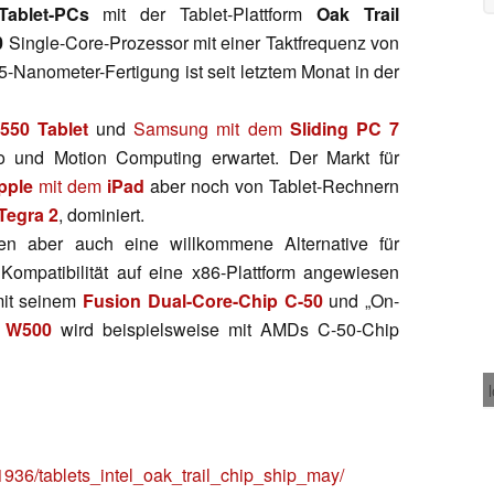
Tablet-PCs
mit der Tablet-Plattform
Oak Trail
0
Single-Core-Prozessor mit einer Taktfrequenz von
Nanometer-Fertigung ist seit letztem Monat in der
Q550 Tablet
und
Samsung mit dem
Sliding PC 7
 und Motion Computing erwartet. Der Markt für
pple
mit dem
iPad
aber noch von Tablet-Rechnern
Tegra 2
, dominiert.
len aber auch eine willkommene Alternative für
ompatibilität auf eine x86-Plattform angewiesen
mit seinem
Fusion Dual-Core-Chip C-50
und „On-
a W500
wird beispielsweise mit AMDs C-50-Chip
1936/tablets_intel_oak_trail_chip_ship_may/