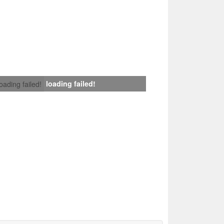
loading failed!
loading failed!