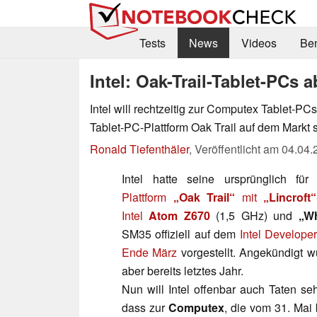
Tests
News
Videos
Be
Intel: Oak-Trail-Tablet-PCs 
Intel will rechtzeitig zur Computex Tablet-PCs
Tablet-PC-Plattform Oak Trail auf dem Markt 
Ronald Tiefenthäler
,
Veröffentlicht am
04.04.
Intel hatte seine ursprünglich für
Plattform
„Oak Trail“
mit
„Lincroft“
Intel
Atom Z670
(1,5 GHz) und
„Wh
SM35 offiziell auf dem
Intel Develope
Ende März
vorgestellt. Angekündigt wu
aber bereits letztes Jahr.
Nun will Intel offenbar auch Taten se
dass zur
Computex
, die vom 31. Mai 