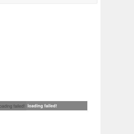
loading failed!
loading failed!