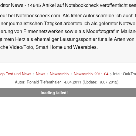
Editor News
- 14645 Artikel auf Notebookcheck veröffentlicht
sei
eur bei Notebookcheck.com. Als freier Autor schreibe ich auch 
ner journalistischen Tätigkeit arbeitete ich als gelernter Netzw
ierung von Firmennetzwerken sowie als Modefotograf in Mailan
 mein Herz als ehemaliger Leistungssportler für alle Arten von
reiche Video/Foto, Smart Home und Wearables.
top Test und News
>
News
>
Newsarchiv
>
Newsarchiv 2011 04
> Intel: Oak-Tr
Autor: Ronald Tiefenthäler, 4.04.2011 (Update: 9.07.2012)
loading failed!