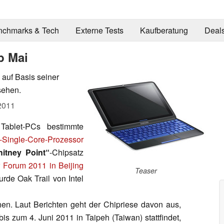
nchmarks & Tech
Externe Tests
Kaufberatung
Deal
ab Mai
 auf Basis seiner
sehen.
2011
 Tablet-PCs bestimmte
-Single-Core-Prozessor
itney Point“
-Chipsatz
r Forum 2011 in Beijing
Teaser
rde Oak Trail von Intel
hen. Laut Berichten geht der Chipriese davon aus,
bis zum 4. Juni 2011 in Taipeh (Taiwan) stattfindet,