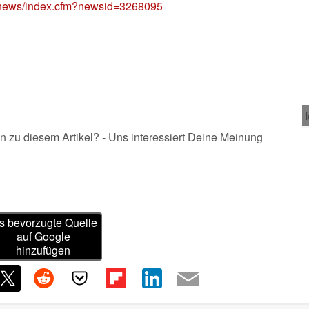
k/news/index.cfm?newsid=3268095
n zu diesem Artikel? - Uns interessiert Deine Meinung
s bevorzugte Quelle
auf Google
hinzufügen