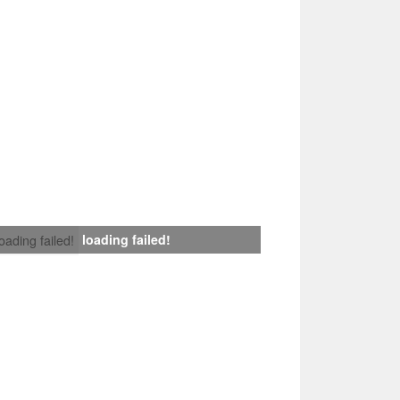
loading failed!
loading failed!