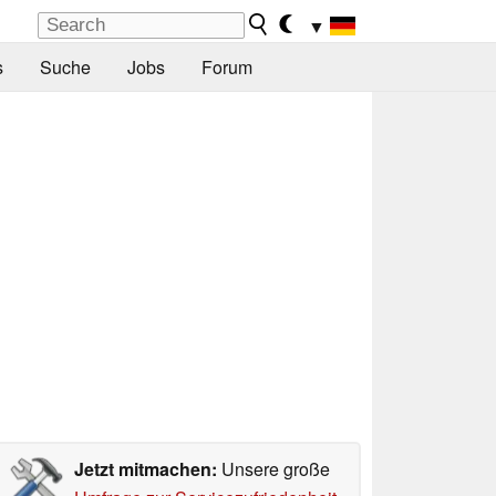
▼
s
Suche
Jobs
Forum
Jetzt mitmachen:
Unsere große