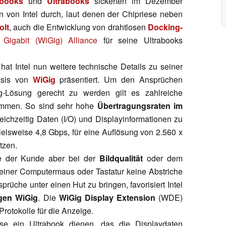
books
und
Ultrabooks
sickerten im Dezember
 von Intel durch, laut denen der Chipriese neben
olt
, auch die Entwicklung von drahtlosen
Docking-
 Gigabit (WiGig) Alliance
für seine Ultrabooks
hat Intel nun weitere technische Details zu seiner
asis von
WiGig
präsentiert. Um den Ansprüchen
g-Lösung gerecht zu werden gilt es zahlreiche
emmen. So sind sehr hohe
Übertragungsraten im
ichzeitig Daten (I/O) und Displayinformationen zu
ielsweise 4,8 Gbps, für eine Auflösung von 2.560 x
tzen.
te der Kunde aber bei der
Bildqualität
oder dem
einer Computermaus oder Tastatur keine Abstriche
üche unter einen Hut zu bringen, favorisiert Intel
gen WiGig
. Die
WiGig Display Extension
(WDE)
Protokolle für die Anzeige.
se ein Ultrabook dienen, das die Displaydaten