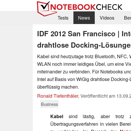
Tests
News
Videos
Be
IDF 2012 San Francisco | Int
drahtlose Docking-Lösung
Kabel sind heutzutage trotz Bluetooth, NFC, 
WLAN noch immer leidiges Übel, um eine Vie
miteinander zu verbinden. Für Notebooks und
Intel auf Basis von WiGig drahtlose Docking
überflüssig machen.
Ronald Tiefenthäler
,
Veröffentlicht am
13.09.
Business
Kabel
sind lästig, aber trotz za
Übertragungsverfahren in vielen Ber