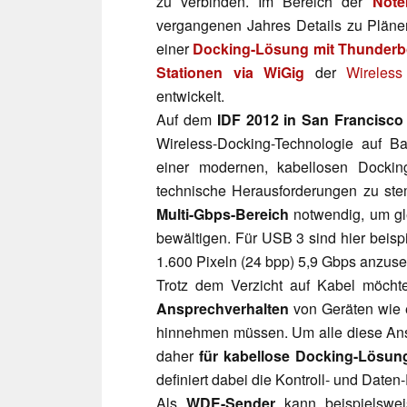
zu verbinden. Im Bereich der
Note
vergangenen Jahres Details zu Plänen
einer
Docking-Lösung mit Thunderb
Stationen via WiGig
der
Wireless
entwickelt.
Auf dem
IDF 2012 in San Francisco
Wireless-Docking-Technologie auf B
einer modernen, kabellosen Dockin
technische Herausforderungen zu st
Multi-Gbps-Bereich
notwendig, um gle
bewältigen. Für USB 3 sind hier beisp
1.600 Pixeln (24 bpp) 5,9 Gbps anzuse
Trotz dem Verzicht auf Kabel möch
Ansprechverhalten
von Geräten wie 
hinnehmen müssen. Um alle diese Anspr
daher
für kabellose Docking-Lösun
definiert dabei die Kontroll- und Daten-
Als
WDE-Sender
kann beispielswei