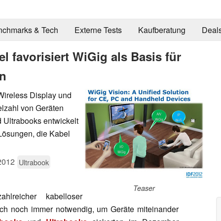
nchmarks & Tech
Externe Tests
Kaufberatung
Deal
el favorisiert WiGig als Basis für
en
Wireless Display und
lzahl von Geräten
 Ultrabooks entwickelt
-Lösungen, die Kabel
2012
Ultrabook
Teaser
hlreicher kabelloser
eich noch immer notwendig, um Geräte miteinander