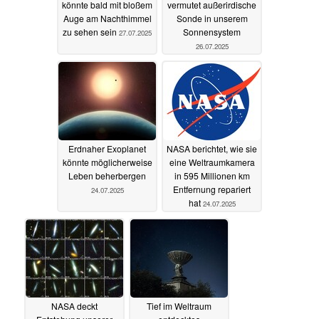
könnte bald mit bloßem
vermutet außerirdische
Auge am Nachthimmel
Sonde in unserem
zu sehen sein
Sonnensystem
27.07.2025
26.07.2025
Erdnaher Exoplanet
NASA berichtet, wie sie
könnte möglicherweise
eine Weltraumkamera
Leben beherbergen
in 595 Millionen km
Entfernung repariert
24.07.2025
hat
24.07.2025
NASA deckt
Tief im Weltraum