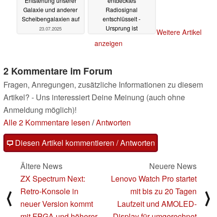
Entstehung unserer
entdecktes
Galaxie und anderer
Radiosignal
Scheibengalaxien auf
entschlüsselt -
Ursprung ist
23.07.2025
Weitere Artikel
menschengemacht
anzeigen
29.06.2025
2 Kommentare im Forum
Fragen, Anregungen, zusätzliche Informationen zu diesem
Artikel? - Uns interessiert Deine Meinung (auch ohne
Anmeldung möglich)!
Alle 2 Kommentare lesen
/
Antworten
Diesen Artikel kommentieren / Antworten
Ältere News
Neuere News
ZX Spectrum Next:
Lenovo Watch Pro startet
Retro-Konsole in
mit bis zu 20 Tagen
⟨
⟩
neuer Version kommt
Laufzeit und AMOLED-
mit FPGA und höherer
Display für umgerechnet