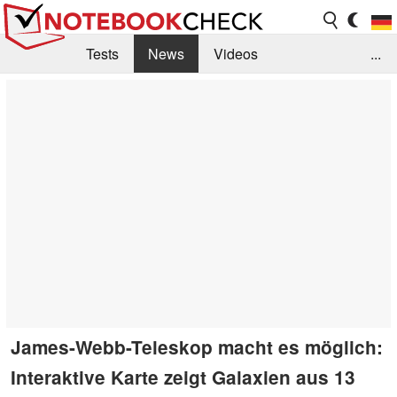
Tests
News
Videos
...
Benchmarks & Tech
Externe Tests
Kaufberatung
Deals
Suche
Jobs
Forum
James-Webb-Teleskop macht es möglich:
Interaktive Karte zeigt Galaxien aus 13