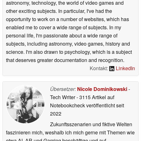
astronomy, technology, the world of video games and
other exciting subjects. In particular, I've had the
opportunity to work on a number of websites, which has
enabled me to cover a wide range of subjects. In my
personal life, I'm passionate about a wide range of
subjects, including astronomy, video games, history and
science. I'm also drawn to psychology, which is a subject
that deserves greater documentation and recognition.
Kontakt:
LinkedIn
Übersetzer:
Nicole Dominikowski
-
Tech Writer
- 3115 Artikel auf
Notebookcheck veröffentlicht
seit
2022
Zukunftsszenarien und fiktive Welten
faszinieren mich, weshalb ich mich gerne mit Themen wie
etwa AI, AR und Gaming beschäftige und auf