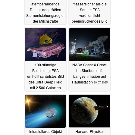
atemberaubende
massereicher als die
Details der größten
Sonne: ESA
Sternentstehungsregion
veröffentlicht
der Milchstraße
beeindruckendes Bild
des Tarantelnebels
04.10.2025
06.08.2025
100-stündige
NASA SpaceX Crew-
Belichtung: ESA
11: Startbereit für
enthüllt schärfstes Bild
Langzeitmission auf
des Ultra Deep Field
Raumstation
30.07.2025
mit 2.500 Galaxien
03.08.2025
Interstellares Objekt
Harvard-Physiker