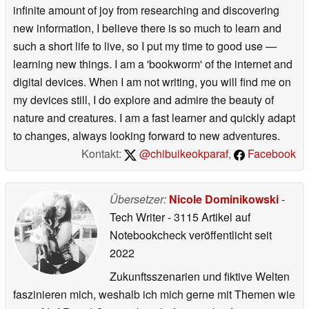
infinite amount of joy from researching and discovering
new information, I believe there is so much to learn and
such a short life to live, so I put my time to good use —
learning new things. I am a 'bookworm' of the internet and
digital devices. When I am not writing, you will find me on
my devices still, I do explore and admire the beauty of
nature and creatures. I am a fast learner and quickly adapt
to changes, always looking forward to new adventures.
Kontakt:
@chibuikeokparaf
,
Facebook
Übersetzer:
Nicole Dominikowski
-
Tech Writer
- 3115 Artikel auf
Notebookcheck veröffentlicht
seit
2022
Zukunftsszenarien und fiktive Welten
faszinieren mich, weshalb ich mich gerne mit Themen wie