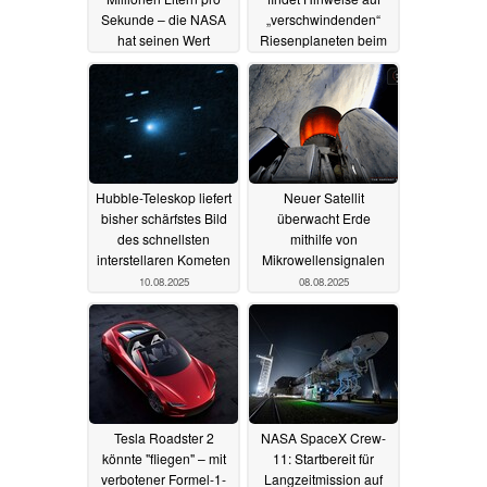
Sekunde – die NASA
„verschwindenden“
hat seinen Wert
Riesenplaneten beim
enthüllt
nächsten Sonnen-
12.08.2025
Zwilling
10.08.2025
Hubble-Teleskop liefert
Neuer Satellit
bisher schärfstes Bild
überwacht Erde
des schnellsten
mithilfe von
interstellaren Kometen
Mikrowellensignalen
10.08.2025
08.08.2025
Tesla Roadster 2
NASA SpaceX Crew-
könnte "fliegen" – mit
11: Startbereit für
verbotener Formel-1-
Langzeitmission auf