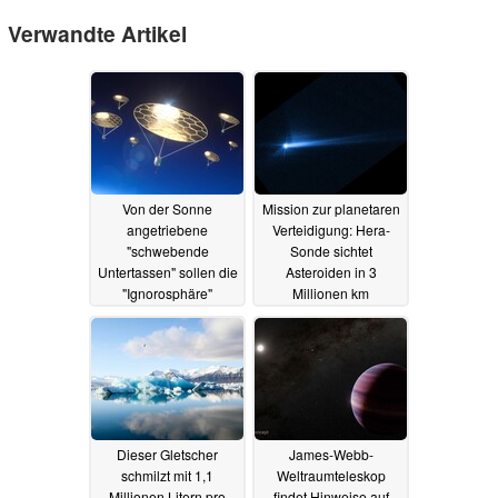
Verwandte Artikel
Von der Sonne
Mission zur planetaren
angetriebene
Verteidigung: Hera-
"schwebende
Sonde sichtet
Untertassen" sollen die
Asteroiden in 3
"Ignorosphäre"
Millionen km
erforschen
Entfernung
17.08.2025
12.08.2025
Dieser Gletscher
James-Webb-
schmilzt mit 1,1
Weltraumteleskop
Millionen Litern pro
findet Hinweise auf