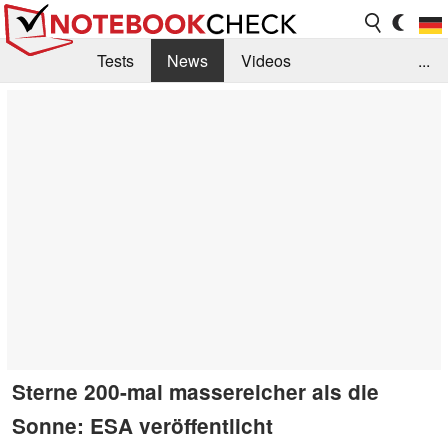
Tests
News
Videos
...
Benchmarks & Tech
Externe Tests
Kaufberatung
Deals
Suche
Jobs
Forum
Sterne 200-mal massereicher als die
Sonne: ESA veröffentlicht