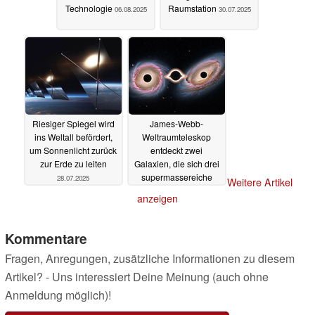
Technologie
Raumstation
06.08.2025
30.07.2025
Riesiger Spiegel wird
James-Webb-
ins Weltall befördert,
Weltraumteleskop
um Sonnenlicht zurück
entdeckt zwei
zur Erde zu leiten
Galaxien, die sich drei
supermassereiche
28.07.2025
Weitere Artikel
Schwarze Löcher
anzeigen
teilen
28.07.2025
Kommentare
Fragen, Anregungen, zusätzliche Informationen zu diesem
Artikel? - Uns interessiert Deine Meinung (auch ohne
Anmeldung möglich)!