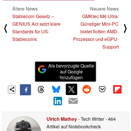
Ältere News
Neuere News
Stablecoin Gesetz –
GMKtec M6 Ultra:
GENIUS Act setzt klare
Günstiger Mini-PC
⟨
⟩
Standards für US-
bietet flotten AMD-
Stablecoins
Prozessor und eGPU-
Support
Als bevorzugte Quelle
auf Google
hinzufügen
Ulrich Mathey
- Tech Writer
- 464
Artikel auf Notebookcheck