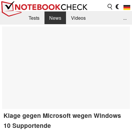
Tests
News
Videos
...
Benchmarks & Tech
Externe Tests
Kaufberatung
Deals
Suche
Jobs
Forum
Klage gegen Microsoft wegen Windows
10 Supportende