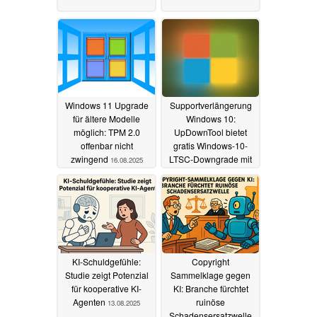
Windows 11 Upgrade
Supportverlängerung
für ältere Modelle
Windows 10:
möglich: TPM 2.0
UpDownTool bietet
offenbar nicht
gratis Windows-10-
zwingend
LTSC-Downgrade mit
16.08.2025
Updates bis 2032
14.08.2025
KI‑Schuldgefühle:
Copyright
Studie zeigt Potenzial
Sammelklage gegen
für kooperative KI-
KI: Branche fürchtet
Agenten
ruinöse
13.08.2025
Schadensersatzwelle