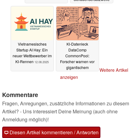
13.08.2025
Vietnamesisches
KI-Datenleck
Startup AI Hay: Ein
DataComp
neuer Wettbewerber im
CommonPool:
KI-Rennen
Forscher warnen vor
12.08.2025
gigantischem
Weitere Artikel
Datenschutz-Skandal
anzeigen
12.08.2025
Kommentare
Fragen, Anregungen, zusätzliche Informationen zu diesem
Artikel? - Uns interessiert Deine Meinung (auch ohne
Anmeldung möglich)!
Diesen Artikel kommentieren / Antworten