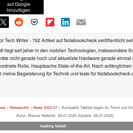
auf Google
hinzufügen
or Tech Writer
- 762 Artikel auf Notebookcheck veröffentlicht
sei
 liegt seit jeher in den mobilen Technologien, insbesondere Sm
räte nicht gerade hoch und aktuellste Hardware gerade einmal 
eordnete Rolle, Hauptsache State-of-the-Art. Nach anfänglichen B
016 meine Begeisterung für Technik und teste für Notebookcheck
ews
>
Newsarchiv
>
News 2025-07
> Kompakte Tablets liegen im Trend und X
Autor: Marcus Herbrich, 29.07.2025 (Update: 29.07.2025)
loading failed!