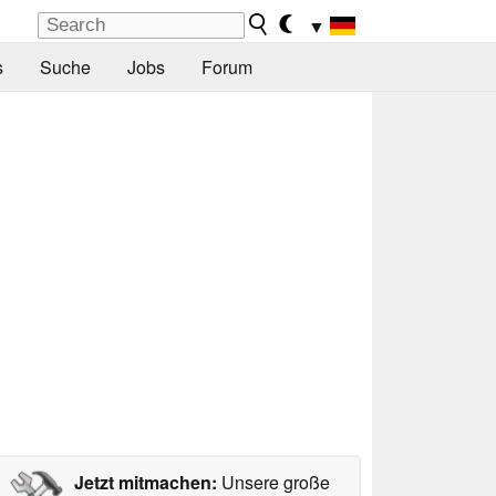
▼
s
Suche
Jobs
Forum
Jetzt mitmachen:
Unsere große