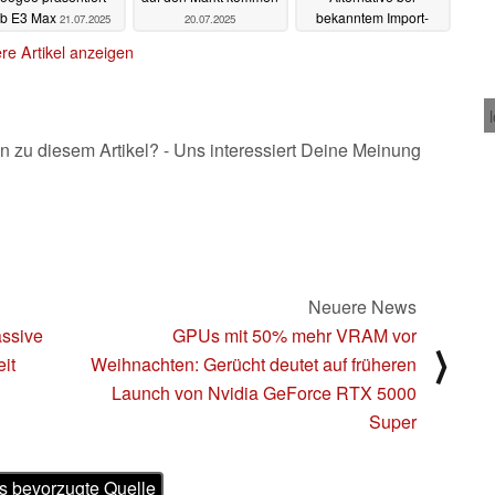
b E3 Max
bekanntem Import-
21.07.2025
20.07.2025
Händler ab unter 350
re Artikel anzeigen
Euro
02.07.2025
n zu diesem Artikel? - Uns interessiert Deine Meinung
Neuere News
assive
GPUs mit 50% mehr VRAM vor
⟩
it
Weihnachten: Gerücht deutet auf früheren
Launch von Nvidia GeForce RTX 5000
Super
s bevorzugte Quelle