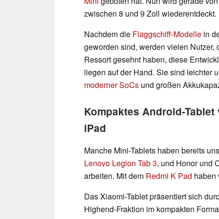
Mini
geboten hat. Nun wird gerade von 
zwischen 8 und 9 Zoll wiederentdeckt.
Nachdem die
Flaggschiff-Modelle
in d
geworden sind, werden vielen Nutzer, d
Ressort gesehnt haben, diese Entwickl
liegen auf der Hand. Sie sind leichter u
moderner SoCs
und großen Akkukapazi
Kompaktes Android-Tablet v
iPad
Manche Mini-Tablets haben bereits uns
Lenovo Legion Tab 3
, und Honor und 
arbeiten. Mit dem
Redmi K Pad
haben w
Das Xiaomi-Tablet präsentiert sich durc
Highend-Fraktion im kompakten Format