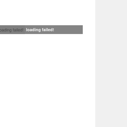
loading failed!
loading failed!