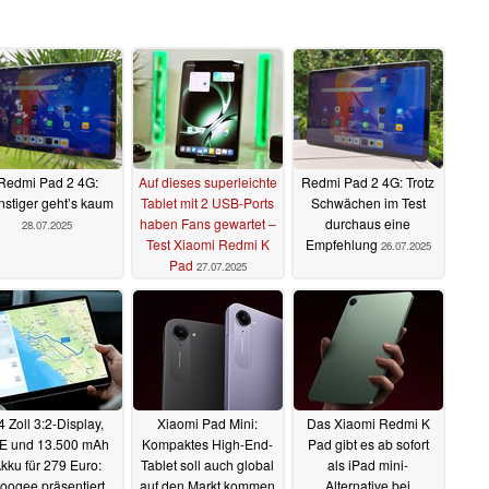
Redmi Pad 2 4G:
Auf dieses superleichte
Redmi Pad 2 4G: Trotz
stiger geht’s kaum
Tablet mit 2 USB-Ports
Schwächen im Test
haben Fans gewartet –
durchaus eine
28.07.2025
Test Xiaomi Redmi K
Empfehlung
26.07.2025
Pad
27.07.2025
4 Zoll 3:2-Display,
Xiaomi Pad Mini:
Das Xiaomi Redmi K
E und 13.500 mAh
Kompaktes High-End-
Pad gibt es ab sofort
kku für 279 Euro:
Tablet soll auch global
als iPad mini-
oogee präsentiert
auf den Markt kommen
Alternative bei