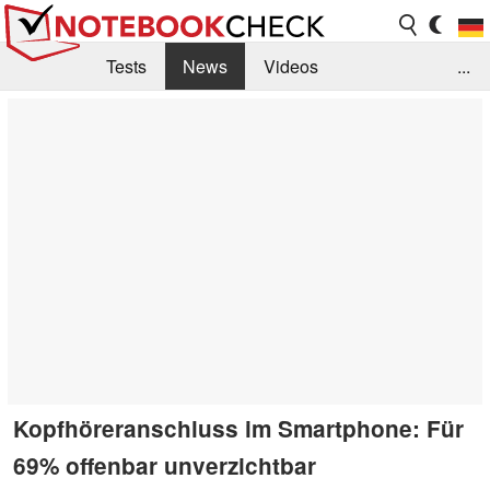
Tests
News
Videos
...
Benchmarks & Tech
Externe Tests
Kaufberatung
Deals
Suche
Jobs
Forum
Kopfhöreranschluss im Smartphone: Für
69% offenbar unverzichtbar