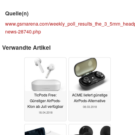
Quelle(n)
www.gsmarena.com/weekly_poll_results_the_3_5mm_head
news-28740.php
Verwandte Artikel
TicPods Free:
ACME liefert günstige
Günstiger AirPods-
AirPods-Alternative
Klon ab Juli verfügbar
08.03.2018
18.04.2018