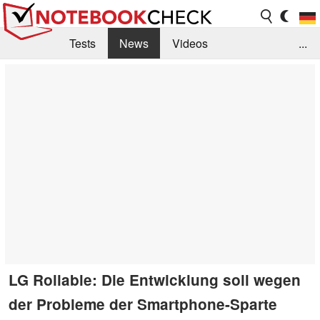
Tests
News
Videos
...
Benchmarks & Tech
Externe Tests
Kaufberatung
Deals
Suche
Jobs
Forum
LG Rollable: Die Entwicklung soll wegen
der Probleme der Smartphone-Sparte