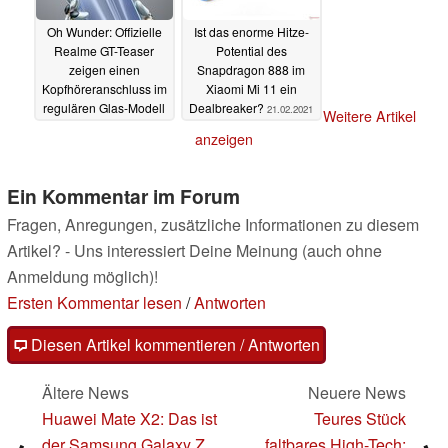
Oh Wunder: Offizielle
Ist das enorme Hitze-
Realme GT-Teaser
Potential des
zeigen einen
Snapdragon 888 im
Kopfhöreranschluss im
Xiaomi Mi 11 ein
regulären Glas-Modell
Dealbreaker?
21.02.2021
Weitere Artikel
22.02.2021
anzeigen
Ein Kommentar im Forum
Fragen, Anregungen, zusätzliche Informationen zu diesem
Artikel? - Uns interessiert Deine Meinung (auch ohne
Anmeldung möglich)!
Ersten Kommentar lesen
/
Antworten
Diesen Artikel kommentieren / Antworten
Ältere News
Neuere News
Huawei Mate X2: Das ist
Teures Stück
der Samsung Galaxy Z
faltbares High-Tech: