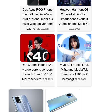
Das Asus ROG Phone
Huawei: HarmonyOS
5 erhält die DxOMark-
2.0 wird ab April an
Audio-Krone, mehr als
Smartphones verteilt,
zwei Wochen vor dem
zuerst an das Mate X2
Launch
22.02.2021
22.02.2021
Das Xiaomi Redmi K40
Vivo S9 Launch für 3.
wurde bereits vor dem
März und MediaTek
Launch über 300.000
Dimensity 1100 SoC
Mal reserviert
bestätigt
22.02.2021
22.02.2021