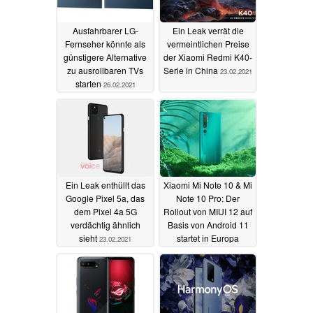
Ausfahrbarer LG-
Ein Leak verrät die
Fernseher könnte als
vermeintlichen Preise
günstigere Alternative
der Xiaomi Redmi K40-
zu ausrollbaren TVs
Serie in China
23.02.2021
starten
26.02.2021
Ein Leak enthüllt das
Xiaomi Mi Note 10 & Mi
Google Pixel 5a, das
Note 10 Pro: Der
dem Pixel 4a 5G
Rollout von MIUI 12 auf
verdächtig ähnlich
Basis von Android 11
sieht
startet in Europa
23.02.2021
22.02.2021