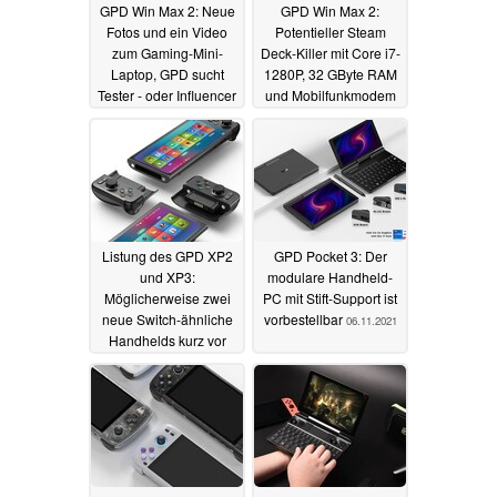
GPD Win Max 2: Neue
GPD Win Max 2:
Fotos und ein Video
Potentieller Steam
zum Gaming-Mini-
Deck-Killer mit Core i7-
Laptop, GPD sucht
1280P, 32 GByte RAM
Tester - oder Influencer
und Mobilfunkmodem
13.06.2022
27.03.2022
Listung des GPD XP2
GPD Pocket 3: Der
und XP3:
modulare Handheld-
Möglicherweise zwei
PC mit Stift-Support ist
neue Switch-ähnliche
vorbestellbar
06.11.2021
Handhelds kurz vor
Launch
22.11.2021