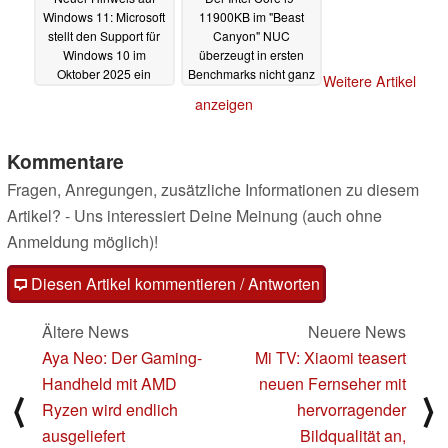
Windows 11: Microsoft
11900KB im "Beast
stellt den Support für
Canyon" NUC
Windows 10 im
überzeugt in ersten
Oktober 2025 ein
Benchmarks nicht ganz
Weitere Artikel
14.06.2021
14.06.2021
anzeigen
Kommentare
Fragen, Anregungen, zusätzliche Informationen zu diesem
Artikel? - Uns interessiert Deine Meinung (auch ohne
Anmeldung möglich)!
Diesen Artikel kommentieren / Antworten
Ältere News
Neuere News
Aya Neo: Der Gaming-
Mi TV: Xiaomi teasert
Handheld mit AMD
neuen Fernseher mit
⟨
⟩
Ryzen wird endlich
hervorragender
ausgeliefert
Bildqualität an,