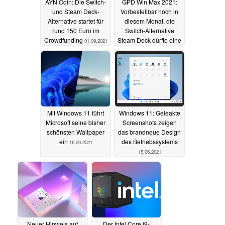
AYN Odin: Die Switch-
GPD Win Max 2021:
und Steam Deck-
Vorbestellbar noch in
Alternative startet für
diesem Monat, die
rund 150 Euro im
Switch-Alternative
Crowdfunding
Steam Deck dürfte eine
01.09.2021
starke Konkurrenz sein
16.07.2021
Mit Windows 11 führt
Windows 11: Geleakte
Microsoft seine bisher
Screenshots zeigen
schönsten Wallpaper
das brandneue Design
ein
des Betriebssystems
16.06.2021
15.06.2021
Neuer Hinweis auf
Der Intel Core i9-