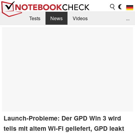
Tests
News
Videos
...
Benchmarks & Tech
Externe Tests
Kaufberatung
Deals
Suche
Jobs
Forum
Launch-Probleme: Der GPD Win 3 wird
teils mit altem Wi-Fi geliefert, GPD leakt