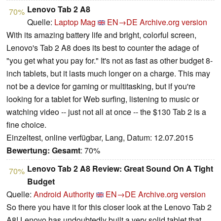
Lenovo Tab 2 A8
70%
Quelle:
Laptop Mag
EN→DE
Archive.org version
With its amazing battery life and bright, colorful screen,
Lenovo's Tab 2 A8 does its best to counter the adage of
"you get what you pay for." It's not as fast as other budget 8-
inch tablets, but it lasts much longer on a charge. This may
not be a device for gaming or multitasking, but if you're
looking for a tablet for Web surfing, listening to music or
watching video -- just not all at once -- the $130 Tab 2 is a
fine choice.
Einzeltest, online verfügbar, Lang, Datum: 12.07.2015
Bewertung:
Gesamt
: 70%
Lenovo Tab 2 A8 Review: Great Sound On A Tight
70%
Budget
Quelle:
Android Authority
EN→DE
Archive.org version
So there you have it for this closer look at the Lenovo Tab 2
A8! Lenovo has undoubtedly built a very solid tablet that