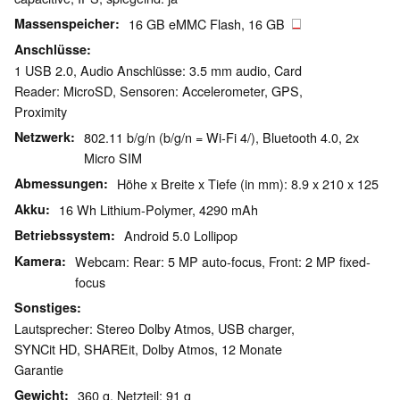
Massenspeicher
16 GB eMMC Flash, 16 GB
Anschlüsse
1 USB 2.0, Audio Anschlüsse: 3.5 mm audio, Card
Reader: MicroSD, Sensoren: Accelerometer, GPS,
Proximity
Netzwerk
802.11 b/g/n (b/g/n = Wi-Fi 4/), Bluetooth 4.0, 2x
Micro SIM
Abmessungen
Höhe x Breite x Tiefe (in mm): 8.9 x 210 x 125
Akku
16 Wh Lithium-Polymer, 4290 mAh
Betriebssystem
Android 5.0 Lollipop
Kamera
Webcam: Rear: 5 MP auto-focus, Front: 2 MP fixed-
focus
Sonstiges
Lautsprecher: Stereo Dolby Atmos, USB charger,
SYNCit HD, SHAREit, Dolby Atmos, 12 Monate
Garantie
Gewicht
360 g, Netzteil: 91 g