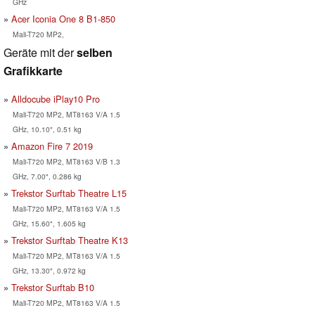
GHz
Acer Iconia One 8 B1-850
Mali-T720 MP2,
Geräte mit der
selben
Grafikkarte
Alldocube iPlay10 Pro
Mali-T720 MP2, MT8163 V/A 1.5
GHz, 10.10", 0.51 kg
Amazon Fire 7 2019
Mali-T720 MP2, MT8163 V/B 1.3
GHz, 7.00", 0.286 kg
Trekstor Surftab Theatre L15
Mali-T720 MP2, MT8163 V/A 1.5
GHz, 15.60", 1.605 kg
Trekstor Surftab Theatre K13
Mali-T720 MP2, MT8163 V/A 1.5
GHz, 13.30", 0.972 kg
Trekstor Surftab B10
Mali-T720 MP2, MT8163 V/A 1.5