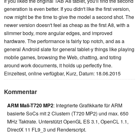
If you liked the original TAB A8 tablet, you'll find the second
generation is even better. If you didn't like the first version,
now might be the time to give the model a second shot. The
newer version doesn't feel as cheap as the first A8, with a
slimmer body, more angular edges, and improved
hardware. The performance is fairly top notch, and as a
general Android slate for general tablet-y things like playing
mobile games, browsing the Web, chatting, and toting
around work documents, it holds up perfectly fine.
Einzeltest, online verfügbar, Kurz, Datum: 18.06.2015
Kommentar
ARM Mali-T720 MP2
: Integrierte Grafikkarte für ARM
basierte SoCs mit 2 Clustern (T720 MP2) und max. 650
MHz Taktrate. Unterstützt OpenGL ES 3.1, OpenCL 1.1,
DirectX 11 FL9_3 und Renderscript.