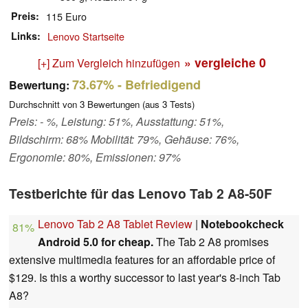
Preis
115 Euro
Links
Lenovo Startseite
» vergleiche
0
[+] Zum Vergleich hinzufügen
73.67%
- Befriedigend
Bewertung:
Durchschnitt von
3
Bewertungen (aus
3
Tests)
Preis: - %, Leistung: 51%, Ausstattung: 51%,
Bildschirm: 68% Mobilität: 79%, Gehäuse: 76%,
Ergonomie: 80%, Emissionen: 97%
Testberichte für das Lenovo Tab 2 A8-50F
Lenovo Tab 2 A8 Tablet Review
|
Notebookcheck
81%
Android 5.0 for cheap.
The Tab 2 A8 promises
extensive multimedia features for an affordable price of
$129. Is this a worthy successor to last year's 8-inch Tab
A8?