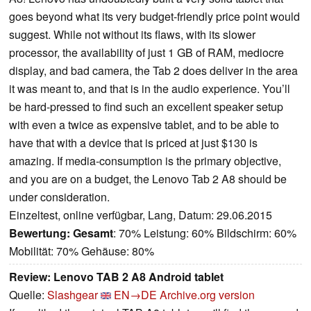
goes beyond what its very budget-friendly price point would
suggest. While not without its flaws, with its slower
processor, the availability of just 1 GB of RAM, mediocre
display, and bad camera, the Tab 2 does deliver in the area
it was meant to, and that is in the audio experience. You’ll
be hard-pressed to find such an excellent speaker setup
with even a twice as expensive tablet, and to be able to
have that with a device that is priced at just $130 is
amazing. If media-consumption is the primary objective,
and you are on a budget, the Lenovo Tab 2 A8 should be
under consideration.
Einzeltest, online verfügbar, Lang, Datum: 29.06.2015
Bewertung:
Gesamt
: 70% Leistung: 60% Bildschirm: 60%
Mobilität: 70% Gehäuse: 80%
Review: Lenovo TAB 2 A8 Android tablet
Quelle:
Slashgear
EN→DE
Archive.org version