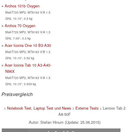
Archos 101b Oxygen
Mali-T720 MP2, MT8163 V/A 1.5
GHz, 10.10", 0.5 kg
Archos 70 Oxygen
Mali-T720 MP2, MT8163 V/A 1.5
GHz, 7.00", 0.3 kg
Acer Iconia One 10 B3-A30
Mali-T720 MP2, MT8163 V/B 1.3
GHz, 10.10", 0.52 kg
Acer Iconia Tab 10 A3-A40-
N96X
Mali-T720 MP2, MT8163 V/A 1.5
GHz, 10.10", 0.529 kg
Preisvergleich
>
Notebook Test, Laptop Test und News
>
Externe Tests
> Lenovo Tab 2
A8-50F
Autor: Stefan Hinum (Update: 25.06.2015)