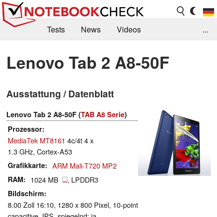
Tests
News
Videos
...
Benchmarks & Tech
Externe Tests
Lenovo Tab 2 A8-50F
Kaufberatung
Deals
Suche
Jobs
Ausstattung / Datenblatt
Forum
Lenovo Tab 2 A8-50F (
TAB A8 Serie
)
Prozessor
MediaTek MT8161
4c/4t 4 x
1.3 GHz, Cortex-A53
Grafikkarte
ARM Mali-T720 MP2
RAM
1024 MB
, LPDDR3
Bildschirm
8.00 Zoll 16:10, 1280 x 800 Pixel, 10-point
capacitive, IPS, spiegelnd: ja