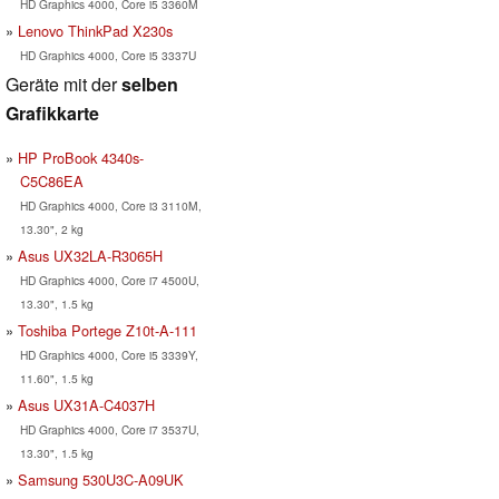
HD Graphics 4000, Core i5 3360M
Lenovo ThinkPad X230s
HD Graphics 4000, Core i5 3337U
Geräte mit der
selben
Grafikkarte
HP ProBook 4340s-
C5C86EA
HD Graphics 4000, Core i3 3110M,
13.30", 2 kg
Asus UX32LA-R3065H
HD Graphics 4000, Core i7 4500U,
13.30", 1.5 kg
Toshiba Portege Z10t-A-111
HD Graphics 4000, Core i5 3339Y,
11.60", 1.5 kg
Asus UX31A-C4037H
HD Graphics 4000, Core i7 3537U,
13.30", 1.5 kg
Samsung 530U3C-A09UK