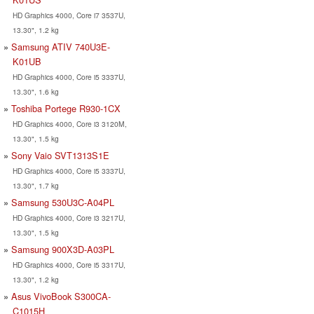
HD Graphics 4000, Core i7 3537U,
13.30", 1.2 kg
Samsung ATIV 740U3E-
K01UB
HD Graphics 4000, Core i5 3337U,
13.30", 1.6 kg
Toshiba Portege R930-1CX
HD Graphics 4000, Core i3 3120M,
13.30", 1.5 kg
Sony Vaio SVT1313S1E
HD Graphics 4000, Core i5 3337U,
13.30", 1.7 kg
Samsung 530U3C-A04PL
HD Graphics 4000, Core i3 3217U,
13.30", 1.5 kg
Samsung 900X3D-A03PL
HD Graphics 4000, Core i5 3317U,
13.30", 1.2 kg
Asus VivoBook S300CA-
C1015H