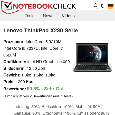
Tests
News
Videos
...
Benchmarks & Tech
Externe Tests
Lenovo ThinkPad X230 Serie
Kaufberatung
Deals
Suche
Jobs
Prozessor:
Intel Core i5 3210M,
Intel Core i5 3337U, Intel Core i7
Forum
3520M
Grafikkarte:
Intel HD Graphics 4000
Bildschirm:
12.50 Zoll
Gewicht:
1.3kg, 1.5kg, 1.8kg
Preis:
1200 Euro
90.5%
- Sehr Gut
Bewertung:
Durchschnitt von
2
Bewertungen (aus
5
Tests)
Leistung: 80%, Bildschirm: 100%, Mobilität: 90%,
Gehäuse: 90%, Ergonomie: 100%, Emissionen: 90%