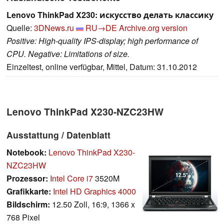
Lenovo ThinkPad X230: искусство делать классику
Quelle:
3DNews.ru
RU→DE
Archive.org version
Positive: High-quality IPS-display; high performance of
CPU. Negative: Limitations of size.
Einzeltest, online verfügbar, Mittel, Datum: 31.10.2012
Lenovo ThinkPad X230-NZC23HW
Ausstattung / Datenblatt
Notebook:
Lenovo ThinkPad X230-
NZC23HW
Prozessor:
Intel Core i7
3520M
Grafikkarte:
Intel HD Graphics 4000
Bildschirm:
12.50 Zoll, 16:9, 1366 x
768 Pixel