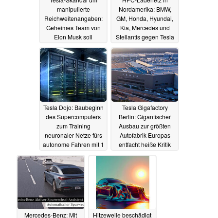
manipulierte
Nordamerika: BMW,
Reichweitenangaben:
GM, Honda, Hyundai,
Geheimes Team von
Kia, Mercedes und
Elon Musk soll
Stellantis gegen Tesla
Beschwerden
27.07.2023
unterdrückt haben
29.07.2023
Tesla Dojo: Baubeginn
Tesla Gigafactory
des Supercomputers
Berlin: Gigantischer
zum Training
Ausbau zur größten
neuronaler Netze fürs
Autofabrik Europas
autonome Fahren mit 1
entfacht heiße Kritik
Exaflop Leistung
der Umweltschützer -
Was steckt dahinter?
22.07.2023
22.07.2023
Mercedes-Benz: Mit
Hitzewelle beschädigt