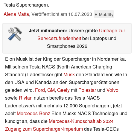
Tesla Superchargern.
Alena Matta
,
Veröffentlicht am
10.07.2023
E-Mobility
Jetzt mitmachen:
Unsere große
Umfrage zur
Servicezufriedenheit
bei Laptops und
Smartphones 2026
Elon Musk ist der King der Supercharger in Nordamerika.
Mit seinem Tesla NACS (North American Charging
Standard) Ladestecker gibt
Musk
den Standard vor, wie in
den USA und Kanada an den Supercharger-Stationen
geladen wird.
Ford
,
GM
,
Geely
mit
Polestar
und
Volvo
sowie
Rivian
nutzen bereits das Tesla NACS
Ladenetzwerk mit mehr als 12.000 Superchargern, jetzt
adelt
Mercedes-Benz
Elon Musks NACS-Technologie und
kündigt an, dass die
Mercedes-Kundschaft ab 2024
Zugang zum Supercharger-Imperium
des Tesla-CEOs