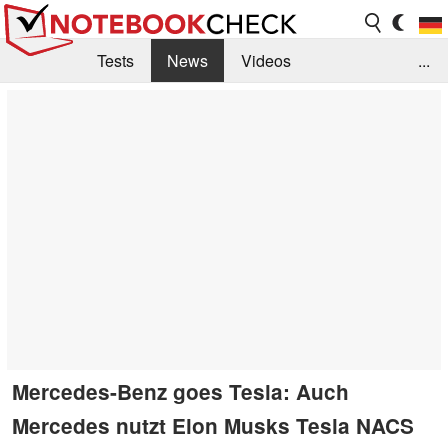
Tests
News
Videos
...
Benchmarks & Tech
Externe Tests
Kaufberatung
Deals
Suche
Jobs
Forum
Mercedes-Benz goes Tesla: Auch
Mercedes nutzt Elon Musks Tesla NACS