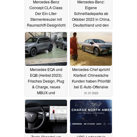
Mercedes-Benz
Mercedes-Benz:
Concept CLA Class:
Eigene
Der Ein-Liter-
Schnellladeparks ab
Sternenkreuzer mit
Oktober 2023 in China,
Raumschiff-Designlicht
Deutschland und den
und MBUX
USA
31.08.2023
Superscreen gegen
BMW Neue Klasse
12.09.2023
Mercedes EQA und
Mercedes-Chef spricht
EQB (Herbst 2023):
Klartext: Chinesische
Frisches Design, Plug
Kunden haben Priorität
& Charge, neues
bei E-Auto-Offensive
MBUX und
31.07.2023
aktualisierte
Fahrassistenten
24.08.2023
Tesla-Skandal um
HPC-Ladenetz in