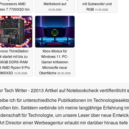
Prozessors AMD
Weltrekord auf
mit Subwoofer und
zen 7 7700X3D hin
RGB
16.05.2026
14.05.2026
22.05.2026
novo ThinkStation
Xbox-Modus für
4 startet mit bis zu
Windows 11: PC-
56GB DDR5-RAM
Gamer kritisieren
d AMD Ryzen 9 Pro
Microsofts neue
9965X3D
Oberfläche
13.05.2026
08.05.2026
or Tech Writer
- 22013 Artikel auf Notebookcheck veröffentlicht
s
ibe ich für unterschiedliche Publikationen im Technologiesekt
oßen bin. Seitdem verbinde ich meine langjährige Erfahrung 
denschaft für Technologie, um unsere Leser über neue Entwick
rt Director einer Werbeagentur erlaubt mir darüber hinaus tiefe 