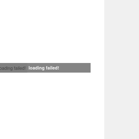
loading failed!
loading failed!