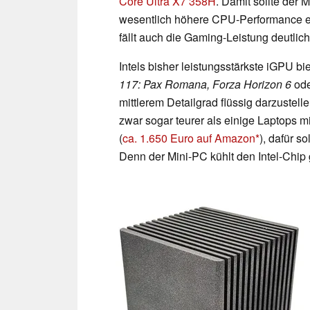
Core Ultra X7 358H
. Damit sollte der 
wesentlich höhere CPU-Performance erz
fällt auch die Gaming-Leistung deutlic
Intels bisher leistungsstärkste iGPU b
117: Pax Romana, Forza Horizon 6
ode
mittlerem Detailgrad flüssig darzustell
zwar sogar teurer als einige Laptops m
(
ca. 1.650 Euro auf Amazon
), dafür s
Denn der Mini-PC kühlt den Intel-Chip 