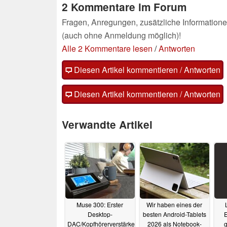
2 Kommentare im Forum
Fragen, Anregungen, zusätzliche Informatione
(auch ohne Anmeldung möglich)!
Alle 2 Kommentare lesen
/
Antworten
Diesen Artikel kommentieren / Antworten
Diesen Artikel kommentieren / Antworten
Verwandte Artikel
Muse 300: Erster
Wir haben eines der
Desktop-
besten Android-Tablets
E
DAC/Kopfhörerverstärker
2026 als Notebook-
g