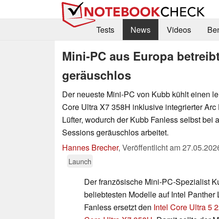
Tests
News
Videos
Be
Mini-PC aus Europa betreibt
geräuschlos
Der neueste Mini-PC von Kubb kühlt einen lei
Core Ultra X7 358H inklusive integrierter A
Lüfter, wodurch der Kubb Fanless selbst be
Sessions geräuschlos arbeitet.
Hannes Brecher
,
Veröffentlicht am
27.05.202
Launch
Der französische Mini-PC-Spezialist Ku
beliebtesten Modelle auf Intel Panther
Fanless ersetzt den
Intel Core Ultra 5