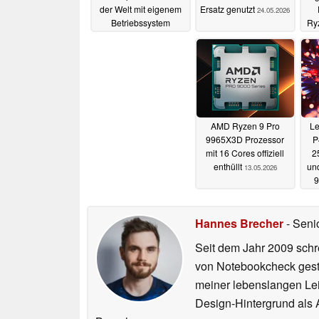
der Welt mit eigenem
Ersatz genutzt
24.05.2026
Betriebssystem
Ry
26.05.2026
AMD Ryzen 9 Pro
Le
9965X3D Prozessor
P
mit 16 Cores offiziell
2
enthüllt
un
13.05.2026
Hannes Brecher
- Seni
Seit dem Jahr 2009 schre
von Notebookcheck gest
meiner lebenslangen Lei
Design-Hintergrund als A