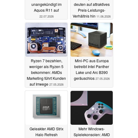
unangekündigt im
deuten auf attraktives
Aquos R11 auf
Preis-Leistungs-
Verhältnis hin
22.07.2026
11.06.2026
Ryzen 7 bezahlen,
Mini-PC aus Europa
weniger als Ryzen 5
betreibt Intel Panther
bekommen: AMDs
Lake und Arc B390
Marketing führt Kunden
geräuschlos
27.05.2026
auf Irrwege
27.05.2026
Geleakter AMD Strix
Mehr Windows-
Halo Refresh
Spielekonsolen: AMD