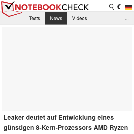
Tests
News
Videos
...
Benchmarks & Tech
Externe Tests
Kaufberatung
Deals
Suche
Jobs
Forum
Leaker deutet auf Entwicklung eines
günstigen 8-Kern-Prozessors AMD Ryzen