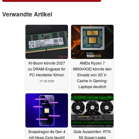
Verwandte Artikel
KI-Boom könnte 2027
AMDs Ryzen 7
zu DRAM-Engpass für
9800HX3D könnte den
PC-Hersteller führen
Einsatz von 3D V-
Cache in Gaming-
07.08.2026
Laptops deutlich
ausweiten
24.07.2026
Snapdragon 8s Gen 4
Gute Aussichten: RTX-
mit Hexa-Core taucht
50-Super-Leaks