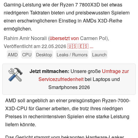
Gaming-Leistung wie der Ryzen 7 7800X3D bei etwas
niedrigeren Taktraten bieten und preisbewussten Spielern
einen erschwinglicheren Einstieg in AMDs X3D-Reihe
ermöglichen.
Rahim Amir Noorali (
übersetzt von
Carmen Pol),
Veröffentlicht am
22.05.2026
🇺🇸
🇪🇸
...
AMD
CPU
Desktop
Leaks / Rumors
Launch
Jetzt mitmachen:
Unsere große
Umfrage zur
Servicezufriedenheit
bei Laptops und
Smartphones 2026
AMD soll angeblich an einer preisgünstigen Ryzen-7000-
X3D-CPU für Gamer arbeiten, die trotz ihres niedrigen
Preises in rechenintensiven Spielen eine starke Leistung
liefern könnte.
Das Gerücht stammt vom bekannten Hardware-Leaker