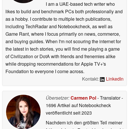
I am a UAE-based tech writer who
likes to build and benchmark PCs both professionally and
as a hobby. I contribute to multiple tech publications,
including TechRadar and Notebookcheck, as well as
Game Rant, where I focus primarily on news, commerce,
and buying guides. When I'm not scouring the internet for
the latest in tech stories, you will find me playing a game
of Civilization or DotA with friends and frenemies alike
while dropping recommendations for Apple TV+'s
Foundation to everyone I come across.
Kontakt:
LinkedIn
Übersetzer:
Carmen Pol
- Translator
-
1696 Artikel auf Notebookcheck
veröffentlicht
seit 2023
Nachdem ich den größten Teil meiner