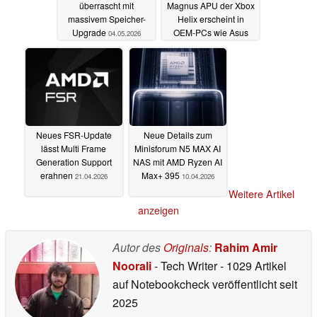
überrascht mit
Magnus APU der Xbox
massivem Speicher-
Helix erscheint in
Upgrade
OEM-PCs wie Asus
04.05.2026
21.04.2026
Neues FSR-Update
Neue Details zum
lässt Multi Frame
Minisforum N5 MAX AI
Generation Support
NAS mit AMD Ryzen AI
erahnen
Max+ 395
21.04.2026
10.04.2026
Weitere Artikel
anzeigen
Autor des
Originals
:
Rahim Amir
Noorali
- Tech Writer
- 1029 Artikel
auf Notebookcheck veröffentlicht
seit
2025